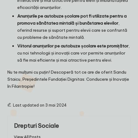
interactive și mai atractive pentru elevi și îmbunătățirea
eficacității anunțurilor.
Anunțurile pe autobuze școlare pot fi utilizate pentru a
promova sănătatea mintală și bunăstarea elevilor
,
oferind resurse și suport pentru elevii care se confruntă
cu probleme de sănătate mintală.
Viitorul anunțurilor pe autobuze școlare este promițător
,
cu noi tehnologii și inovații care vor permite anunțurilor
să fie mai eficiente și mai atractive pentru elevi.
Nu te mulțumi cu puțin! Descoperă tot ce are de oferit
Sandu
Staicu, Președintele Fundației Dignitas: Conducere și Inovație
în Filantropie
!
Last updated on 3 mai 2024
Drepturi Sociale
View All Posts