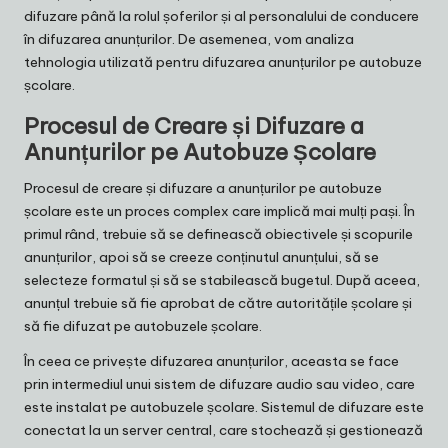
difuzare până la rolul șoferilor și al personalului de conducere
în difuzarea anunțurilor. De asemenea, vom analiza
tehnologia utilizată pentru difuzarea anunțurilor pe autobuze
școlare.
Procesul de Creare și Difuzare a
Anunțurilor pe Autobuze Școlare
Procesul de creare și difuzare a anunțurilor pe autobuze
școlare este un proces complex care implică mai mulți pași. În
primul rând, trebuie să se definească obiectivele și scopurile
anunțurilor, apoi să se creeze conținutul anunțului, să se
selecteze formatul și să se stabilească bugetul. După aceea,
anunțul trebuie să fie aprobat de către autoritățile școlare și
să fie difuzat pe autobuzele școlare.
În ceea ce privește difuzarea anunțurilor, aceasta se face
prin intermediul unui sistem de difuzare audio sau video, care
este instalat pe autobuzele școlare. Sistemul de difuzare este
conectat la un server central, care stochează și gestionează