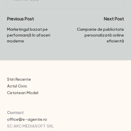
Post
Previous Post
Next Post
navigation
Marketingul bazat pe
Campanie de publicitate
performanță în afaceri
personalizată online
moderne
eficientă
Stiri Recente
Actul Civic
Cetatean Model
Contact
:
office@e-agentie.ro
SC ARC MEDIASOFT SRL