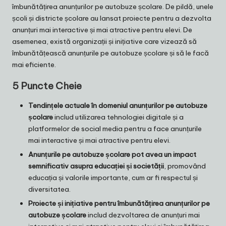
îmbunătățirea anunțurilor pe autobuze școlare. De pildă, unele
școli și districte școlare au lansat proiecte pentru a dezvolta
anunțuri mai interactive și mai atractive pentru elevi. De
asemenea, există organizații și inițiative care vizează să
îmbunătățească anunțurile pe autobuze școlare și să le facă
mai eficiente.
5 Puncte Cheie
Tendințele actuale în domeniul anunțurilor pe autobuze
școlare
includ utilizarea tehnologiei digitale și a
platformelor de social media pentru a face anunțurile
mai interactive și mai atractive pentru elevi.
Anunțurile pe autobuze școlare pot avea un impact
semnificativ asupra educației și societății
, promovând
educația și valorile importante, cum ar fi respectul și
diversitatea.
Proiecte și inițiative pentru îmbunătățirea anunțurilor pe
autobuze școlare
includ dezvoltarea de anunțuri mai