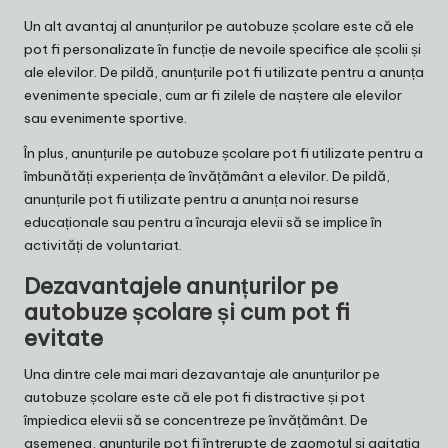
Un alt avantaj al anunțurilor pe autobuze școlare este că ele
pot fi personalizate în funcție de nevoile specifice ale școlii și
ale elevilor. De pildă, anunțurile pot fi utilizate pentru a anunța
evenimente speciale, cum ar fi zilele de naștere ale elevilor
sau evenimente sportive.
În plus, anunțurile pe autobuze școlare pot fi utilizate pentru a
îmbunătăți experiența de învățământ a elevilor. De pildă,
anunțurile pot fi utilizate pentru a anunța noi resurse
educaționale sau pentru a încuraja elevii să se implice în
activități de voluntariat.
Dezavantajele anunțurilor pe
autobuze școlare și cum pot fi
evitate
Una dintre cele mai mari dezavantaje ale anunțurilor pe
autobuze școlare este că ele pot fi distractive și pot
împiedica elevii să se concentreze pe învățământ. De
asemenea, anunțurile pot fi întrerupte de zgomotul și agitația