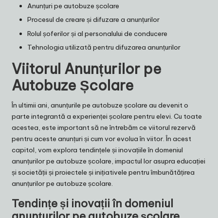
Anunțuri pe autobuze școlare
Procesul de creare și difuzare a anunțurilor
Rolul șoferilor și al personalului de conducere
Tehnologia utilizată pentru difuzarea anunțurilor
Viitorul Anunțurilor pe
Autobuze Școlare
În ultimii ani, anunțurile pe autobuze școlare au devenit o
parte integrantă a experienței școlare pentru elevi. Cu toate
acestea, este important să ne întrebăm ce viitorul rezervă
pentru aceste anunțuri și cum vor evolua în viitor. În acest
capitol, vom explora tendințele și inovațiile în domeniul
anunțurilor pe autobuze școlare, impactul lor asupra educației
și societății și proiectele și inițiativele pentru îmbunătățirea
anunțurilor pe autobuze școlare.
Tendințe și inovații în domeniul
anunțurilor pe autobuze școlare