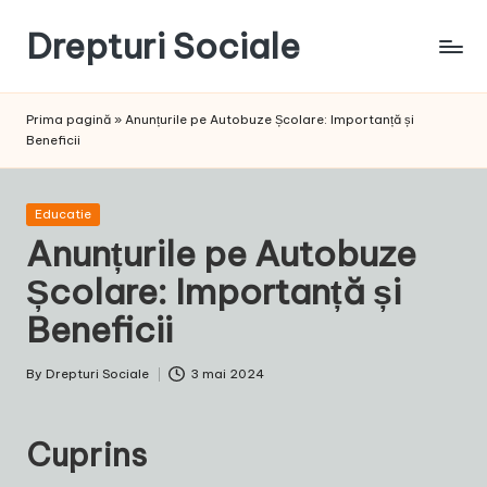
Drepturi Sociale
Skip
to
Susținem
content
Drepturile
Prima pagină
»
Anunțurile pe Autobuze Școlare: Importanță și
Sociale:
Beneficii
Vocea
Ta,
Schimbarea
Posted
Educatie
Noastră!
in
Anunțurile pe Autobuze
Școlare: Importanță și
Beneficii
By
Drepturi Sociale
3 mai 2024
Posted
by
Cuprins