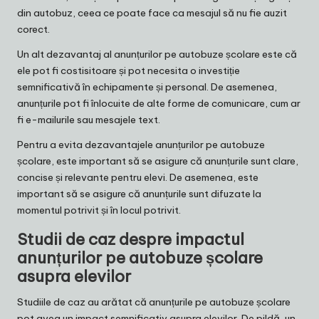
din autobuz, ceea ce poate face ca mesajul să nu fie auzit
corect.
Un alt dezavantaj al anunțurilor pe autobuze școlare este că
ele pot fi costisitoare și pot necesita o investiție
semnificativă în echipamente și personal. De asemenea,
anunțurile pot fi înlocuite de alte forme de comunicare, cum ar
fi e-mailurile sau mesajele text.
Pentru a evita dezavantajele anunțurilor pe autobuze
școlare, este important să se asigure că anunțurile sunt clare,
concise și relevante pentru elevi. De asemenea, este
important să se asigure că anunțurile sunt difuzate la
momentul potrivit și în locul potrivit.
Studii de caz despre impactul
anunțurilor pe autobuze școlare
asupra elevilor
Studiile de caz au arătat că anunțurile pe autobuze școlare
pot avea un impact semnificativ asupra elevilor. De pildă, un