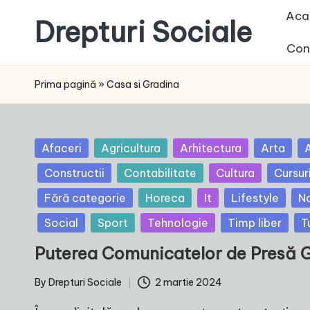
Aca
Drepturi Sociale
Skip
Con
to
Susținem
content
Drepturile
Prima pagină
»
Casa si Gradina
Sociale:
Vocea
Ta,
Posted
Afaceri
Agricultura
Arhitectura
Arta
A
Schimbarea
in
Constructii
Contabilitate
Cultura
Cursur
Noastră!
Fără categorie
Horeca
It
Lifestyle
N
Social
Sport
Tehnologie
Timp liber
T
Puterea Comunicatelor de Presă G
By
Drepturi Sociale
2 martie 2024
Posted
by