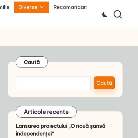
ilie
Diverse
Recomandari
Caută
Caută
Articole recente
Lansarea proiectului „O nouă șansă
independenței”