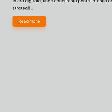
În era digitală, unde concurența pentru atenția 
strategii…
Read More