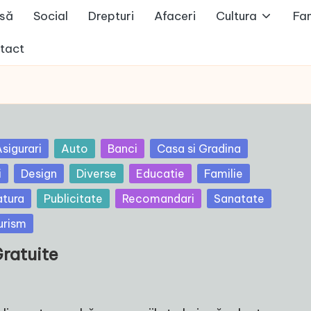
să
Social
Drepturi
Afaceri
Cultura
Fam
tact
sigurari
Auto
Banci
Casa si Gradina
i
Design
Diverse
Educatie
Familie
atura
Publicitate
Recomandari
Sanatate
urism
ratuite