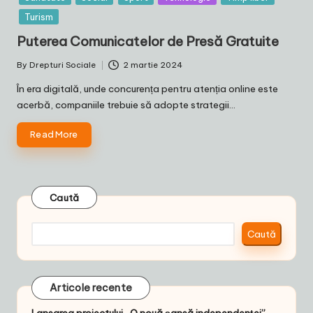
Turism
Puterea Comunicatelor de Presă Gratuite
By
Drepturi Sociale
2 martie 2024
Posted
by
În era digitală, unde concurența pentru atenția online este
acerbă, companiile trebuie să adopte strategii…
Read More
Caută
Caută
Articole recente
Lansarea proiectului „O nouă șansă independenței”