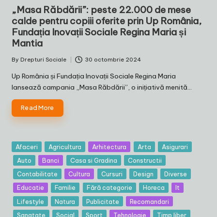
in
„Masa Răbdării”: peste 22.000 de mese
calde pentru copiii oferite prin Up România,
Fundația Inovații Sociale Regina Maria și
Mantia
By
Drepturi Sociale
30 octombrie 2024
Posted
by
Up România și Fundația Inovații Sociale Regina Maria
lansează campania „Masa Răbdării”, o inițiativă menită…
Read More
Posted
Afaceri
Agricultura
Arhitectura
Arta
Asigurari
in
Auto
Banci
Casa si Gradina
Constructii
Contabilitate
Cultura
Cursuri
Design
Diverse
Educatie
Familie
Fără categorie
Horeca
It
Lifestyle
Natura
Publicitate
Recomandari
Sanatate
Social
Sport
Tehnologie
Timp liber