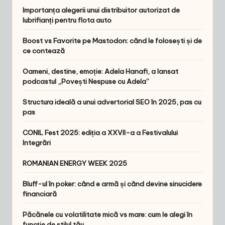
Importanța alegerii unui distribuitor autorizat de
lubrifianți pentru flota auto
Boost vs Favorite pe Mastodon: când le folosești și de
ce contează
Oameni, destine, emoție: Adela Hanafi, a lansat
podcastul „Povești Nespuse cu Adela”
Structura ideală a unui advertorial SEO în 2025, pas cu
pas
CONIL Fest 2025: ediția a XXVII-a a Festivalului
Integrări
ROMANIAN ENERGY WEEK 2025
Bluff-ul în poker: când e armă și când devine sinucidere
financiară
Păcănele cu volatilitate mică vs mare: cum le alegi în
funcție de stilul tău