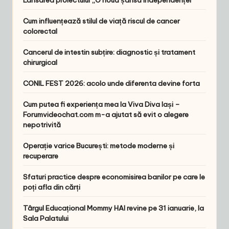
Cum influențează stilul de viață riscul de cancer
colorectal
Cancerul de intestin subțire: diagnostic și tratament
chirurgical
CONIL FEST 2026: acolo unde diferenta devine forta
Cum putea fi experiența mea la Viva Diva Iași –
Forumvideochat.com m-a ajutat să evit o alegere
nepotrivită
Operație varice București: metode moderne și
recuperare
Sfaturi practice despre economisirea banilor pe care le
poți afla din cărți
Târgul Educațional Mommy HAI revine pe 31 ianuarie, la
Sala Palatului