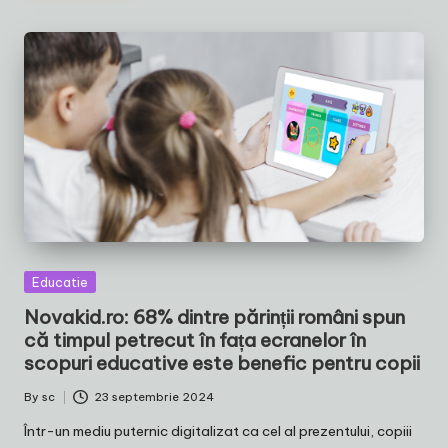
Posted
Educatie
in
Novakid.ro: 68% dintre părinții români spun
că timpul petrecut în fața ecranelor în
scopuri educative este benefic pentru copii
By
sc
23 septembrie 2024
Posted
by
Într-un mediu puternic digitalizat ca cel al prezentului, copiii