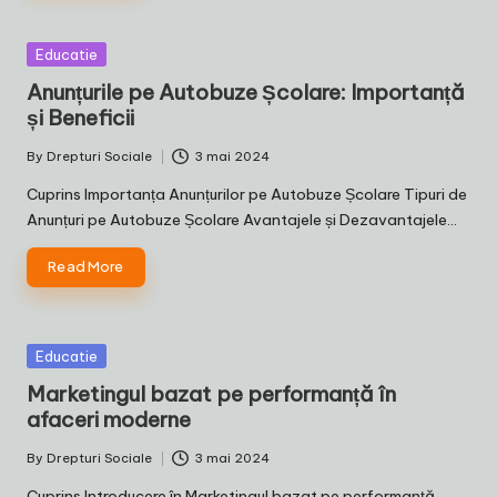
Posted
Educatie
in
Anunțurile pe Autobuze Școlare: Importanță
și Beneficii
By
Drepturi Sociale
3 mai 2024
Posted
by
Cuprins Importanța Anunțurilor pe Autobuze Școlare Tipuri de
Anunțuri pe Autobuze Școlare Avantajele și Dezavantajele…
Read More
Posted
Educatie
in
Marketingul bazat pe performanță în
afaceri moderne
By
Drepturi Sociale
3 mai 2024
Posted
by
Cuprins Introducere în Marketingul bazat pe performanță