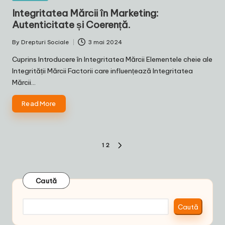
in
Integritatea Mărcii în Marketing:
Autenticitate și Coerență.
By
Drepturi Sociale
3 mai 2024
Posted
by
Cuprins Introducere în Integritatea Mărcii Elementele cheie ale
Integrității Mărcii Factorii care influențează Integritatea
Mărcii…
Read More
Paginație
1
2
NEXT
articole
PAGE
Caută
Caută