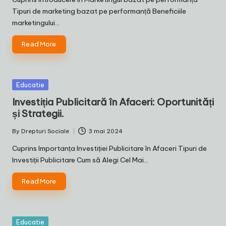
Tipuri de marketing bazat pe performanță Beneficiile
marketingului…
Read More
Posted
Educatie
in
Investiția Publicitară în Afaceri: Oportunități
și Strategii.
By
Drepturi Sociale
3 mai 2024
Posted
by
Cuprins Importanța Investiției Publicitare în Afaceri Tipuri de
Investiții Publicitare Cum să Alegi Cel Mai…
Read More
Posted
Educatie