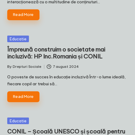
interacționează cu o multitudine de conținuturi…
Read More
Posted
Educatie
in
Împreună construim o societate mai
incluzivă: HP Inc.Romania și CONIL
By
Drepturi Sociale
7 august 2024
Posted
by
O poveste de succes în educație incluzivă Într-o lume ideală,
fiecare copil ar trebui să…
Read More
Posted
Educatie
in
CONIL – Școală UNESCO și școală pentru