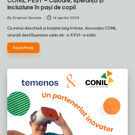
CONIL FEST – Culoare, speranță și
incluziune în pași de copil
By
Drepturi Sociale
14 aprilie 2025
Posted
by
Cu inima deschisă și brațele larg întinse, Asociația CONIL
anunță desfășurarea celei de-a XXVI-a ediții…
Read More