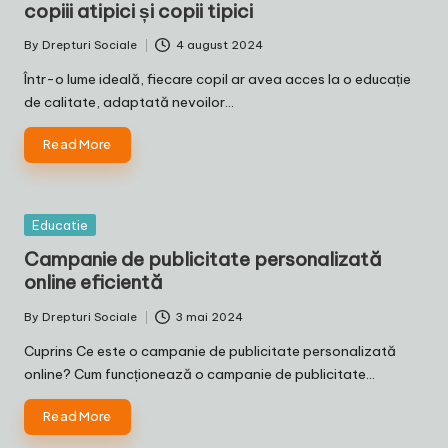
copiii atipici și copii tipici
By
Drepturi Sociale
4 august 2024
Posted
by
Într-o lume ideală, fiecare copil ar avea acces la o educație
de calitate, adaptată nevoilor…
Read More
Posted
Educatie
in
Campanie de publicitate personalizată
online eficientă
By
Drepturi Sociale
3 mai 2024
Posted
by
Cuprins Ce este o campanie de publicitate personalizată
online? Cum funcționează o campanie de publicitate…
Read More