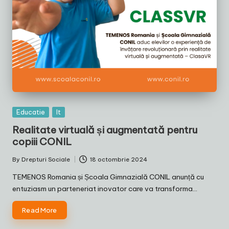
Posted
Educatie
It
in
Realitate virtuală și augmentată pentru
copiii CONIL
By
Drepturi Sociale
18 octombrie 2024
Posted
by
TEMENOS Romania și Școala Gimnazială CONIL anunță cu
entuziasm un parteneriat inovator care va transforma…
Read More