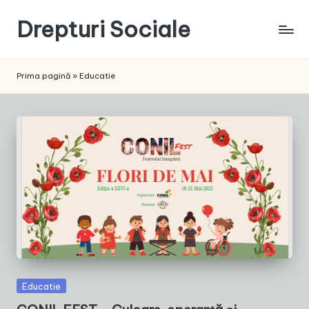
Drepturi Sociale
Skip
to
Susținem
content
Drepturile
Prima pagină
»
Educatie
Sociale:
Vocea
Ta,
Schimbarea
Noastră!
Posted
Educatie
in