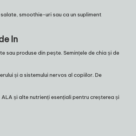
n salate, smoothie-uri sau ca un supliment
de In
 sau produse din pește. Semințele de chia și de
lui și a sistemului nervos al copiilor. De
A și alte nutrienți esențiali pentru creșterea și