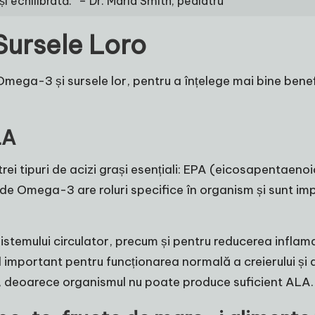
i echilibrată.” – Dr. Maria Smith, pediatru
Sursele Loro
 Omega-3 și sursele lor, pentru a înțelege mai bine benefi
LA
ei tipuri de acizi grași esențiali: EPA (eicosapentaen
ri de Omega-3 are roluri specifice în organism și sunt 
stemului circulator, precum și pentru reducerea inflamați
nd important pentru funcționarea normală a creierului și 
re, deoarece organismul nu poate produce suficient ALA.