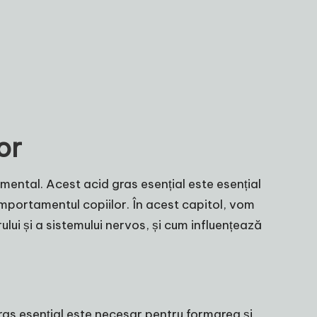
or
mental. Acest acid gras esențial este esențial
omportamentul copiilor. În acest capitol, vom
lui și a sistemului nervos, și cum influențează
ras esențial este necesar pentru formarea și