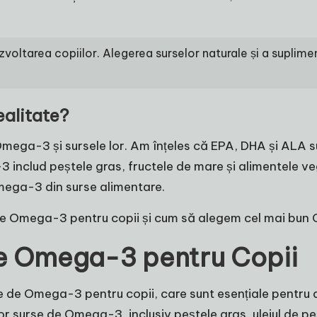
oltarea copiilor. Alegerea surselor naturale și a suplimen
ealitate?
e Omega-3 și sursele lor. Am înțeles că EPA, DHA și ALA
3 includ peștele gras, fructele de mare și alimentele v
Omega-3 din surse alimentare.
de Omega-3 pentru copii și cum să alegem cel mai bun 
de Omega-3 pentru Copii
se de Omega-3 pentru copii, care sunt esențiale pentru
itelor surse de Omega-3, inclusiv peștele gras, uleiul d