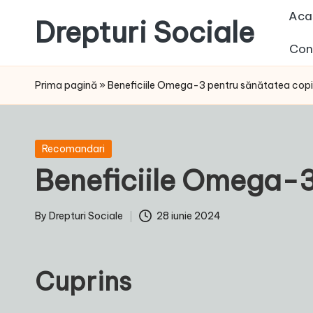
Aca
Drepturi Sociale
Skip
Con
to
Susținem
content
Drepturile
Prima pagină
»
Beneficiile Omega-3 pentru sănătatea copii
Sociale:
Vocea
Ta,
Posted
Recomandari
Schimbarea
in
Beneficiile Omega-3
Noastră!
By
Drepturi Sociale
28 iunie 2024
Posted
by
Cuprins