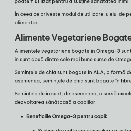
poate fi utilizat pentru a susține sănătatea inimii 
În ceea ce privește modul de utilizare, uleiul de
alimentar.
Alimente Vegetariene Bogate 
Alimentele vegetariene bogate în Omega-3 sunt o
in sunt două dintre cele mai bune surse de Omeg
Semințele de chia sunt bogate în ALA, o formă de
asemenea, semințele de chia sunt bogate în fibre ș
Semințele de in sunt, de asemenea, o sursă excel
dezvoltarea sănătoasă a copiilor.
Beneficiile Omega-3 pentru copii:
Susține dezvoltarea creierului și a sist