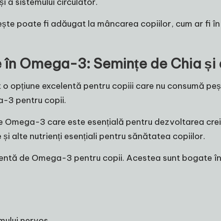
și a sistemului circulator.
 pește poate fi adăugat la mâncarea copiilor, cum ar fi î
în Omega-3: Semințe de Chia și 
 opțiune excelentă pentru copiii care nu consumă pește
a-3 pentru copii.
 Omega-3 care este esențială pentru dezvoltarea creieru
i alte nutrienți esențiali pentru sănătatea copiilor.
entă de Omega-3 pentru copii. Acestea sunt bogate în AL
emului nervos