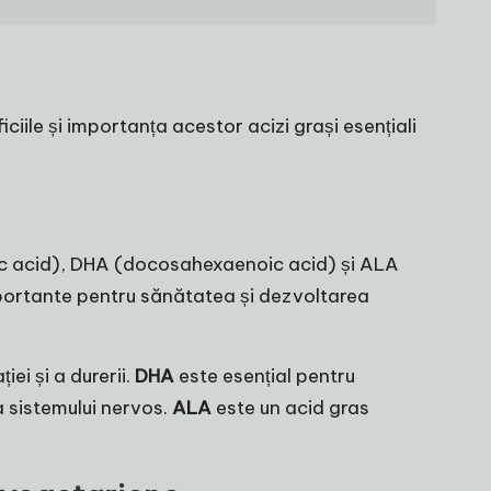
ciile și importanța acestor acizi grași esențiali
oic acid), DHA (docosahexaenoic acid) și ALA
importante pentru sănătatea și dezvoltarea
ei și a durerii.
DHA
este esențial pentru
a sistemului nervos.
ALA
este un acid gras