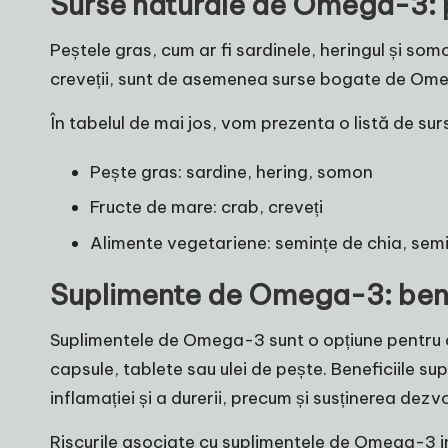
Surse naturale de Omega-3: p
Peștele gras, cum ar fi sardinele, heringul și so
creveții, sunt de asemenea surse bogate de Omega
În tabelul de mai jos, vom prezenta o listă de s
Pește gras: sardine, hering, somon
Fructe de mare: crab, creveți
Alimente vegetariene: semințe de chia, semi
Suplimente de Omega-3: benefi
Suplimentele de Omega-3 sunt o opțiune pentru c
capsule, tablete sau ulei de pește. Beneficiile su
inflamației și a durerii, precum și susținerea dezvol
Riscurile asociate cu suplimentele de Omega-3 in