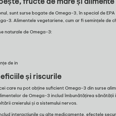
ește, fructe de mare și alimente
monul, sunt surse bogate de Omega-3, în special de EPA ș
-3. Alimentele vegetariene, cum ar fi semințele de chi
urse naturale de Omega-3:
nțe de in
ciile și riscurile
ei care nu pot obține suficient Omega-3 din surse alim
plimentelor de Omega-3 includ îmbunătățirea sănătății in
tării creierului și a sistemului nervos.
clud interacțiunile cu alte medicamente, efectele secun