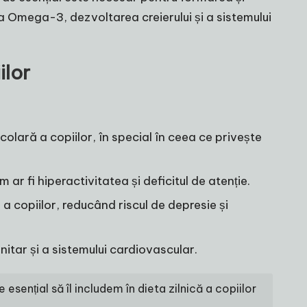
a Omega-3, dezvoltarea creierului și a sistemului
ilor
ară a copiilor, în special în ceea ce privește
 fi hiperactivitatea și deficitul de atenție.
copiilor, reducând riscul de depresie și
itar și a sistemului cardiovascular.
sențial să îl includem în dieta zilnică a copiilor