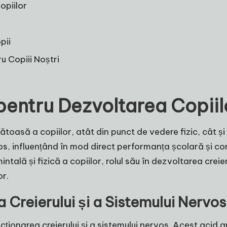
piilor
pii
 Copiii Noștri
entru Dezvoltarea Copiil
oasă a copiilor, atât din punct de vedere fizic, cât și 
vos, influențând în mod direct performanța școlară și c
lă și fizică a copiilor, rolul său în dezvoltarea creieru
or.
Creierului și a Sistemului Nervos
ționarea creierului și a sistemului nervos. Acest acid g