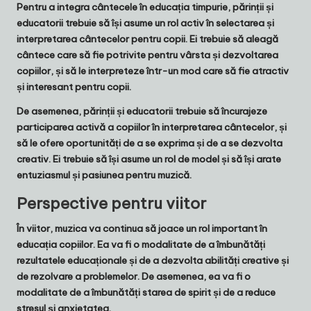
Pentru a integra cântecele în educația timpurie, părinții și
educatorii trebuie să își asume un rol activ în selectarea și
interpretarea cântecelor pentru copii. Ei trebuie să aleagă
cântece care să fie potrivite pentru vârsta și dezvoltarea
copiilor, și să le interpreteze într-un mod care să fie atractiv
și interesant pentru copii.
De asemenea, părinții și educatorii trebuie să încurajeze
participarea activă a copiilor în interpretarea cântecelor, și
să le ofere oportunități de a se exprima și de a se dezvolta
creativ. Ei trebuie să își asume un rol de model și să își arate
entuziasmul și pasiunea pentru muzică.
Perspective pentru viitor
În viitor, muzica va continua să joace un rol important în
educația copiilor. Ea va fi o modalitate de a îmbunătăți
rezultatele educaționale și de a dezvolta abilități creative și
de rezolvare a problemelor. De asemenea, ea va fi o
modalitate de a îmbunătăți starea de spirit și de a reduce
stresul și anxietatea.