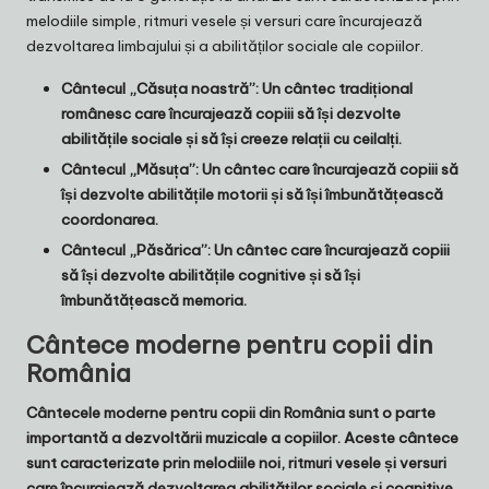
melodiile simple, ritmuri vesele și versuri care încurajează
dezvoltarea limbajului și a abilităților sociale ale copiilor.
Cântecul „Căsuța noastră”: Un cântec tradițional
românesc care încurajează copiii să își dezvolte
abilitățile sociale și să își creeze relații cu ceilalți.
Cântecul „Măsuța”: Un cântec care încurajează copiii să
își dezvolte abilitățile motorii și să își îmbunătățească
coordonarea.
Cântecul „Păsărica”: Un cântec care încurajează copiii
să își dezvolte abilitățile cognitive și să își
îmbunătățească memoria.
Cântece moderne pentru copii din
România
Cântecele moderne pentru copii din România sunt o parte
importantă a dezvoltării muzicale a copiilor. Aceste cântece
sunt caracterizate prin melodiile noi, ritmuri vesele și versuri
care încurajează dezvoltarea abilităților sociale și cognitive