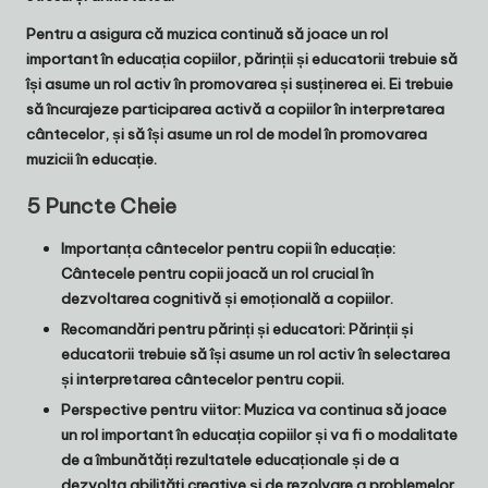
Pentru a asigura că muzica continuă să joace un rol
important în educația copiilor, părinții și educatorii trebuie să
își asume un rol activ în promovarea și susținerea ei. Ei trebuie
să încurajeze participarea activă a copiilor în interpretarea
cântecelor, și să își asume un rol de model în promovarea
muzicii în educație.
5 Puncte Cheie
Importanța cântecelor pentru copii în educație
:
Cântecele pentru copii joacă un rol crucial în
dezvoltarea cognitivă și emoțională a copiilor.
Recomandări pentru părinți și educatori
: Părinții și
educatorii trebuie să își asume un rol activ în selectarea
și interpretarea cântecelor pentru copii.
Perspective pentru viitor
: Muzica va continua să joace
un rol important în educația copiilor și va fi o modalitate
de a îmbunătăți rezultatele educaționale și de a
dezvolta abilități creative și de rezolvare a problemelor.