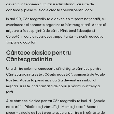
devenit un fenomen cultural și educațional, cu sute de
cântece și piese muzicale create special pentru copii.
În anii 90, Cântecgradinita a devenit o mișcare națională, cu
evenimente și concerte organizate în întreaga țară. Această
mișcare a fost sprijinită de către Ministerul Educației și
Cercetării, care a recunoscut importanța muzicii în educația
timpurie a copiilor.
Cântece clasice pentru
Cântecgradinita
Una dintre cele mai cunoscute și îndrăgite cântece pentru
Cântecgradinita este „Căsuța noastră”, compusă de Vasile
Poștea. Această piesă muzicală a devenit un simbol al
mișcării și este încă cântată de copii și părinți în întreaga
țară.
Alte cântece clasice pentru Cântecgradinita includ „Școala
noastră”, „Păsărica și vântul” și „Mama și tata”. Aceste
piese muzicale au fost create special pentru a fi cântate de