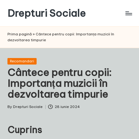
Drepturi Sociale
Skip
to
Susținem
content
Drepturile
Prima pagină
»
Cântece pentru copii: Importanța muzicii în
Sociale:
dezvoltarea timpurie
Vocea
Ta,
Schimbarea
Posted
Recomandari
Noastră!
in
Cântece pentru copii:
Importanța muzicii în
dezvoltarea timpurie
By
Drepturi Sociale
28 iunie 2024
Posted
by
Cuprins