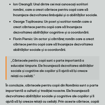
Ion Creangă: Unul dintre cei mai cunoscuți scriitori
români, care a creat cântece pentru copii care să
încurajeze dezvoltarea limbajului și a abilităților sociale.
George Topîrceanu: Un poet și scriitor român care a
creat cântece pentru copii care să încurajeze
dezvoltarea abilităților cognitive și a coordonării.
Florin Piersic: Un actor și cântăreț român care a creat
cântece pentru copii care să încurajeze dezvoltarea
abilităților sociale și a coordonării.
„Cântecele pentru copii sunt o parte importantă a
educației timpurie. Ele încurajează dezvoltarea abilităților
sociale și cognitive ale copiilor și îi ajută să își creeze
relații cu ceilalți.”
În concluzie, cântecele pentru copii din România sunt o parte
importantă a culturii și tradiției noastre. Ele încurajează
dezvoltarea abilităților sociale și cognitive ale copiilor și îi
ajută să își creeze relații cu ceilalți. Prin aceste cântece, copiii