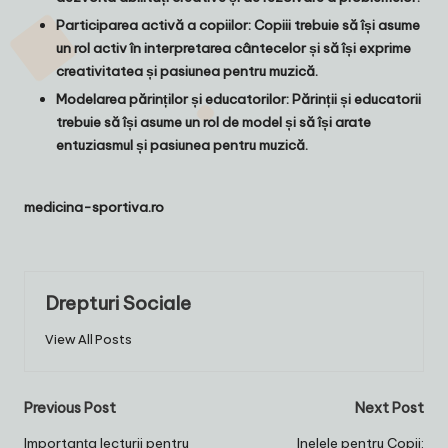
Participarea activă a copiilor
: Copiii trebuie să își asume
un rol activ în interpretarea cântecelor și să își exprime
creativitatea și pasiunea pentru muzică.
Modelarea părinților și educatorilor
: Părinții și educatorii
trebuie să își asume un rol de model și să își arate
entuziasmul și pasiunea pentru muzică.
medicina-sportiva.ro
Drepturi Sociale
View All Posts
Post
Previous Post
Next Post
navigation
Importanța lecturii pentru
Inelele pentru Copii: