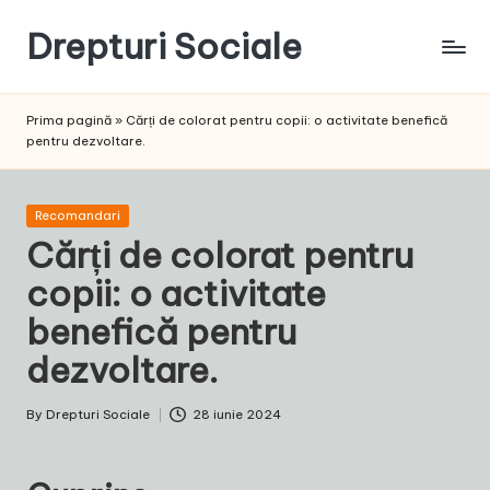
Drepturi Sociale
Skip
to
Susținem
content
Drepturile
Prima pagină
»
Cărți de colorat pentru copii: o activitate benefică
Sociale:
pentru dezvoltare.
Vocea
Ta,
Schimbarea
Posted
Recomandari
Noastră!
in
Cărți de colorat pentru
copii: o activitate
benefică pentru
dezvoltare.
By
Drepturi Sociale
28 iunie 2024
Posted
by