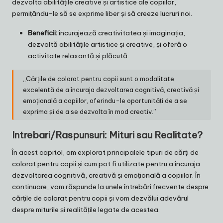
dezvolta abilitățile creative și artistice ale copiilor,
permițându-le să se exprime liber și să creeze lucruri noi.
Beneficii:
încurajează creativitatea și imaginația,
dezvoltă abilitățile artistice și creative, și oferă o
activitate relaxantă și plăcută.
„Cărțile de colorat pentru copii sunt o modalitate
excelentă de a încuraja dezvoltarea cognitivă, creativă și
emoțională a copiilor, oferindu-le oportunități de a se
exprima și de a se dezvolta în mod creativ.”
Intrebari/Raspunsuri: Mituri sau Realitate?
În acest capitol, am explorat principalele tipuri de cărți de
colorat pentru copii și cum pot fi utilizate pentru a încuraja
dezvoltarea cognitivă, creativă și emoțională a copiilor. În
continuare, vom răspunde la unele întrebări frecvente despre
cărțile de colorat pentru copii și vom dezvălui adevărul
despre miturile și realitățile legate de acestea.