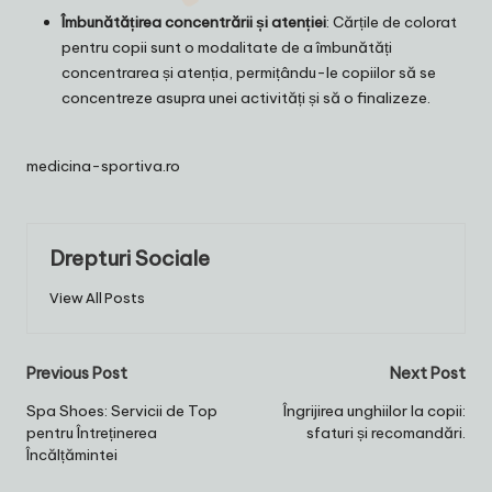
Îmbunătățirea concentrării și atenției
: Cărțile de colorat
pentru copii sunt o modalitate de a îmbunătăți
concentrarea și atenția, permițându-le copiilor să se
concentreze asupra unei activități și să o finalizeze.
medicina-sportiva.ro
Drepturi Sociale
View All Posts
Post
Previous Post
Next Post
navigation
Spa Shoes: Servicii de Top
Îngrijirea unghiilor la copii:
pentru Întreținerea
sfaturi și recomandări.
Încălțămintei