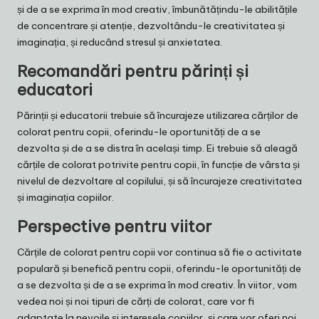
și de a se exprima în mod creativ, îmbunătățindu-le abilitățile
de concentrare și atenție, dezvoltându-le creativitatea și
imaginația, și reducând stresul și anxietatea.
Recomandări pentru părinți și
educatori
Părinții și educatorii trebuie să încurajeze utilizarea cărților de
colorat pentru copii, oferindu-le oportunități de a se
dezvolta și de a se distra în același timp. Ei trebuie să aleagă
cărțile de colorat potrivite pentru copii, în funcție de vârsta și
nivelul de dezvoltare al copilului, și să încurajeze creativitatea
și imaginația copiilor.
Perspective pentru viitor
Cărțile de colorat pentru copii vor continua să fie o activitate
populară și benefică pentru copii, oferindu-le oportunități de
a se dezvolta și de a se exprima în mod creativ. În viitor, vom
vedea noi și noi tipuri de cărți de colorat, care vor fi
adaptate la nevoile și interesele copiilor, și care vor oferi noi