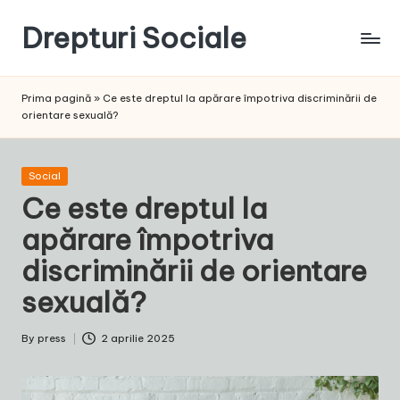
Drepturi Sociale
Skip
to
Susținem
content
Drepturile
Prima pagină
»
Ce este dreptul la apărare împotriva discriminării de
Sociale:
orientare sexuală?
Vocea
Ta,
Schimbarea
Posted
Social
Noastră!
in
Ce este dreptul la
apărare împotriva
discriminării de orientare
sexuală?
By
press
2 aprilie 2025
Posted
by