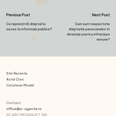
Post
Previous Post
Next Post
navigation
Ce reprezintă dreptul la
Cum sunt respectate
acces la informații publice?
drepturile persoanelor în
detenție pentru infracțiuni
minore?
Stiri Recente
Actul Civic
Cetatean Model
Contact
:
office@e-agentie.ro
SC ARC MEDIASOFT SRL