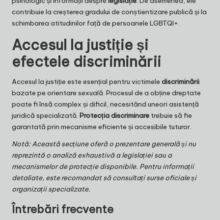
psihologic și informații despre
legislație
. De asemenea, ele
contribuie la creșterea gradului de conștientizare publică și la
schimbarea atitudinilor față de persoanele LGBTQI+.
Accesul la justiție și
efectele discriminării
Accesul la justiție este esențial pentru victimele
discriminării
bazate pe orientare sexuală. Procesul de a obține dreptate
poate fi însă complex și dificil, necesitând uneori asistență
juridică specializată.
Protecția discriminare
trebuie să fie
garantată prin mecanisme eficiente și accesibile tuturor.
Notă: Această secțiune oferă o prezentare generală și nu
reprezintă o analiză exhaustivă a legislației sau a
mecanismelor de protecție disponibile. Pentru informații
detaliate, este recomandat să consultați surse oficiale și
organizații specializate.
Întrebări frecvente