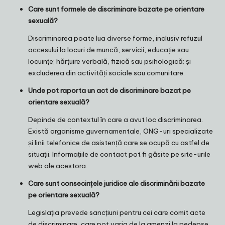
Care sunt formele de discriminare bazate pe orientare
sexuală?
Discriminarea poate lua diverse forme, inclusiv refuzul
accesului la locuri de muncă, servicii, educație sau
locuințe; hărțuire verbală, fizică sau psihologică; și
excluderea din activități sociale sau comunitare.
Unde pot raporta un act de discriminare bazat pe
orientare sexuală?
Depinde de contextul în care a avut loc discriminarea.
Există organisme guvernamentale, ONG-uri specializate
și linii telefonice de asistență care se ocupă cu astfel de
situații. Informațiile de contact pot fi găsite pe site-urile
web ale acestora.
Care sunt consecințele juridice ale discriminării bazate
pe orientare sexuală?
Legislația prevede sancțiuni pentru cei care comit acte
de discriminare, care pot varia de la amenzi la pedepse