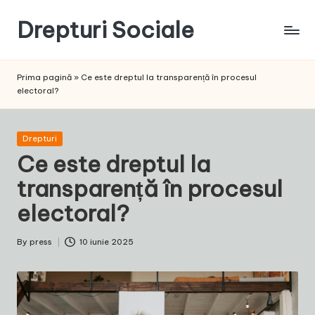
Drepturi Sociale
Skip
to
Susținem
content
Drepturile
Prima pagină
»
Ce este dreptul la transparență în procesul
Sociale:
electoral?
Vocea
Ta,
Schimbarea
Posted
Drepturi
Noastră!
in
Ce este dreptul la
transparență în procesul
electoral?
By
press
10 iunie 2025
Posted
by