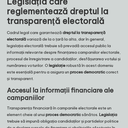
Legislația care
reglementează dreptul la
transparență electorală
Cadrul legal care garantează
dreptul la transparență
electorală
variază de la o țară la alta, dar în general,
legislația electorală trebuie să prevadă accesul public la
informații relevante despre finanțarea campaniilor electorale,
procesul de înregistrare a candidaților, desfășurarea votului și
numărarea voturilor. O
legislație
robustă în acest domeniu
este esențială pentru a asigura un
proces democratic
corect
și transparent.
Accesul la informații financiare ale
campaniilor
Transparența financiară în campaniile electorale este un
element cheie al unui
proces democratic
sănătos.
Legislația
trebuie să impună obligația candidaților și partidelor politice
de a declara sursele de finanțare și cheltuielile efectuate în