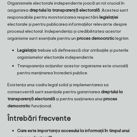
Organismele electorale independente joacă un rol crucial în
asigurarea
dreptului la transparență electorală
. Acestea sunt
responsabile pentru monitorizarea respectării
legislației
electorale și pentru publicarea informațiilor relevante despre
procesul electoral. Independența și credibilitatea acestor
organisme sunt esențiale pentru un
proces democratic
legitim.
Legislația
trebuie să definească clar atribuțiile și puterile
organismelor electorale independente.
Transparența acțiunilor acestor organisme este crucială
pentru menținerea încrederii publice.
Existența unui cadru legal solid și implementarea sa
consecventă sunt esențiale pentru garantarea
dreptului la
transparență electorală
și pentru susținerea unui
proces
democratic
funcțional.
Întrebări frecvente
Care este importanța accesului la informații în timpul unui