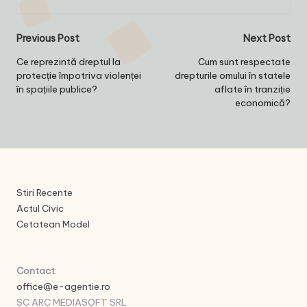
Post
Previous Post
Next Post
navigation
Ce reprezintă dreptul la
Cum sunt respectate
protecție împotriva violenței
drepturile omului în statele
în spațiile publice?
aflate în tranziție
economică?
Stiri Recente
Actul Civic
Cetatean Model
Contact
:
office@e-agentie.ro
SC ARC MEDIASOFT SRL