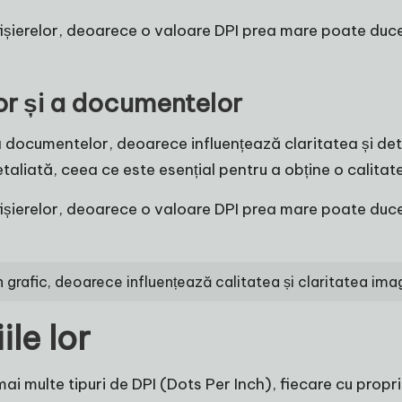
fișierelor, deoarece o valoare DPI prea mare poate duce l
lor și a documentelor
i a documentelor, deoarece influențează claritatea și det
liată, ceea ce este esențial pentru a obține o calitate
fișierelor, deoarece o valoare DPI prea mare poate duce l
gn grafic, deoarece influențează calitatea și claritatea ima
ile lor
mai multe tipuri de DPI (Dots Per Inch), fiecare cu propriil