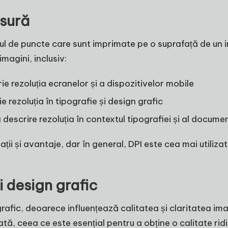
ăsură
l de puncte care sunt imprimate pe o suprafață de un i
imagini, inclusiv:
rie rezoluția ecranelor și a dispozitivelor mobile
ie rezoluția în tipografie și design grafic
 descrire rezoluția în contextul tipografiei și al docume
ații și avantaje, dar în general, DPI este cea mai utiliz
i design grafic
 grafic, deoarece influențează calitatea și claritatea i
ă, ceea ce este esențial pentru a obține o calitate rid