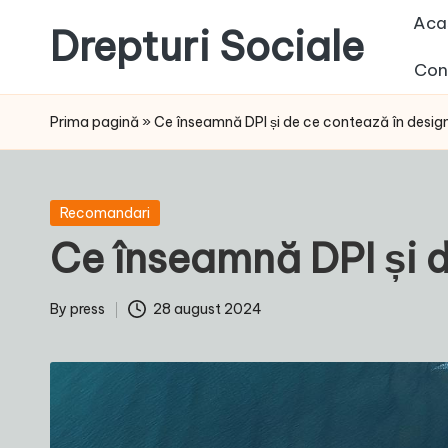
Aca
Drepturi Sociale
Skip
Con
to
Susținem
content
Drepturile
Prima pagină
»
Ce înseamnă DPI și de ce contează în design 
Sociale:
Vocea
Ta,
Posted
Recomandari
Schimbarea
in
Ce înseamnă DPI și d
Noastră!
By
press
28 august 2024
Posted
by