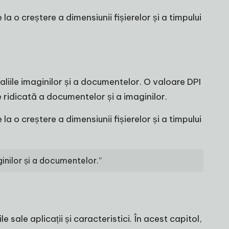
a o creștere a dimensiunii fișierelor și a timpului
aliile imaginilor și a documentelor. O valoare DPI
 ridicată a documentelor și a imaginilor.
a o creștere a dimensiunii fișierelor și a timpului
ginilor și a documentelor.”
e sale aplicații și caracteristici. În acest capitol,