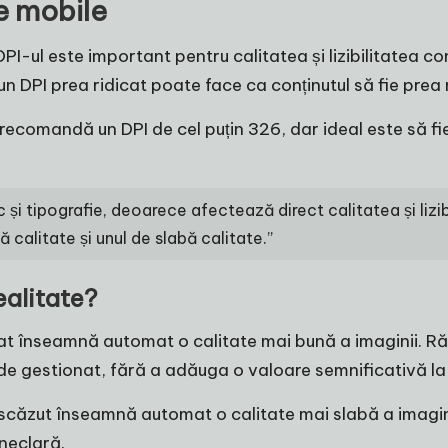
ve mobile
PI-ul este important pentru calitatea și lizibilitatea co
ce un DPI prea ridicat poate face ca conținutul să fie pre
 recomandă un DPI de cel puțin 326, dar ideal este să fi
c și tipografie, deoarece afectează direct calitatea și lizi
ă calitate și unul de slabă calitate.”
ealitate?
at înseamnă automat o calitate mai bună a imaginii. Ră
de gestionat, fără a adăuga o valoare semnificativă la 
 scăzut înseamnă automat o calitate mai slabă a imagin
 neclară.