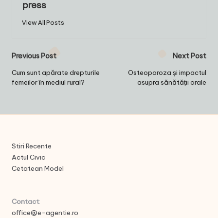
press
View All Posts
Post
Previous Post
Next Post
navigation
Cum sunt apărate drepturile
Osteoporoza și impactul
femeilor în mediul rural?
asupra sănătății orale
Stiri Recente
Actul Civic
Cetatean Model
Contact
:
office@e-agentie.ro