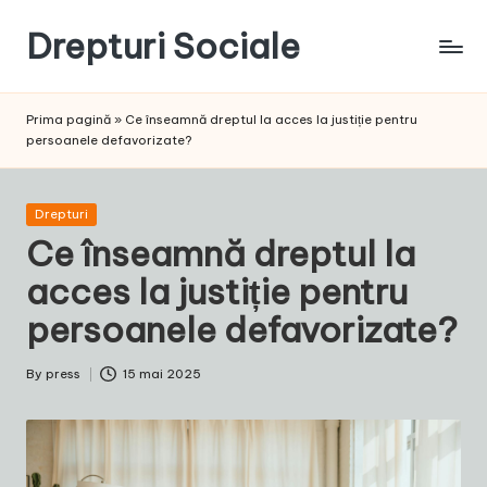
Drepturi Sociale
Skip
to
Susținem
content
Drepturile
Prima pagină
»
Ce înseamnă dreptul la acces la justiție pentru
Sociale:
persoanele defavorizate?
Vocea
Ta,
Schimbarea
Posted
Drepturi
Noastră!
in
Ce înseamnă dreptul la
acces la justiție pentru
persoanele defavorizate?
By
press
15 mai 2025
Posted
by