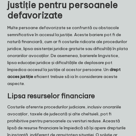
justiție pentru persoanele
defavorizate
Multe persoane defavorizate se confruntă cu obstacole
semnificative în accesul la justiție. Aceste bariere pot fi de
natură financiară, cum ar fi costurile ridicate ale procedurilor
juridice, lipsa asistenței juridice gratuite sau dificultăți în plata
onorariilor avocaților. De asemenea, barierele lingvistice,
lipsa educației juridice și dificultățile de deplasare pot
împiedica accesul la justiție al acestor persoane. Un
drept
acces justiție
eficient trebuie să ia în considerare aceste
aspecte.
Lipsa resurselor financiare
Costurile aferente procedurilor judiciare, inclusiv onorariile
avocaților, taxele de judecată și alte cheltuieli, pot fi
prohibitive pentru persoanele cu venituri reduse. Această
lipsă de resurse financiare le împiedică să își apere drepturile
în instanță, indiferent de gravitatea situației. O soluție ar