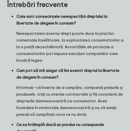
Întrebări frecvente
Care sunt consecințele nerespectării dreptului la
libertate de alegere în consum?
Nerespectarea acestui drept poate duce la practici
comerciale înșelătoare, la exploatarea consumatorilor și
la o piață dezechilibrată. Autoritățile de protecție a
consumatorilor pot impune sancțiuni companiilor care
încalcă legea.
Cum pot să mă asigur că îmi exercit dreptul la libertate
de alegere în consum?
Informați-vă înainte de a cumpăra, comparați prețurile și
produsele, citiți cu atenție contractele și fiți conștienți de
drepturile dumneavoastră ca consumator. Aveți
încredere în instinctele dumneavoastră și nu vă simțiți
presați să cumpărați ceva ce nu doriți.
Ce se întâmplă dacă un produs nu corespunde