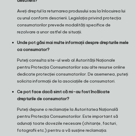
descrierii?
Aveți dreptul la returnarea produsului sau la înlocuirea lui
cu unul conform descrierii. Legislația privind protecția
consumatorilor prevede modalități specifice de
rezolvare a unor astfel de situații.
Unde pot găsi mai multe informații despre drepturile mele
ca consumator?
Puteți consulta site-ul web al Autorității Naționale
pentru Protecția Consumatorilor sau alte resurse online
dedicate protecției consumatorilor. De asemenea, puteți
solicita informații de la asociațiile de consumatori.
Ce pot face dacă simt că mi-au fost încălcate
drepturile de consumator?
Puteți depune o reclamație la Autoritatea Națională
pentru Protecția Consumatorilor. Este important să
adunați toate dovezile necesare (chitanțe, facturi,
fotografii etc.) pentru a vă susține reclamația.