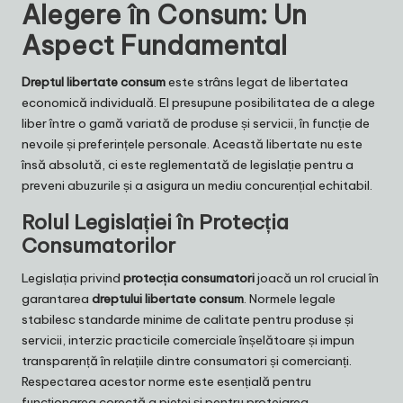
Alegere în Consum: Un
Aspect Fundamental
Dreptul libertate consum
este strâns legat de libertatea
economică individuală. El presupune posibilitatea de a alege
liber între o gamă variată de produse și servicii, în funcție de
nevoile și preferințele personale. Această libertate nu este
însă absolută, ci este reglementată de legislație pentru a
preveni abuzurile și a asigura un mediu concurențial echitabil.
Rolul Legislației în Protecția
Consumatorilor
Legislația privind
protecția consumatori
joacă un rol crucial în
garantarea
dreptului libertate consum
. Normele legale
stabilesc standarde minime de calitate pentru produse și
servicii, interzic practicile comerciale înșelătoare și impun
transparență în relațiile dintre consumatori și comercianți.
Respectarea acestor norme este esențială pentru
funcționarea corectă a pieței și pentru protejarea