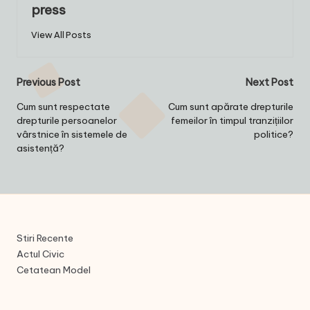
press
View All Posts
Post
Previous Post
Next Post
navigation
Cum sunt respectate
Cum sunt apărate drepturile
drepturile persoanelor
femeilor în timpul tranzițiilor
vârstnice în sistemele de
politice?
asistență?
Stiri Recente
Actul Civic
Cetatean Model