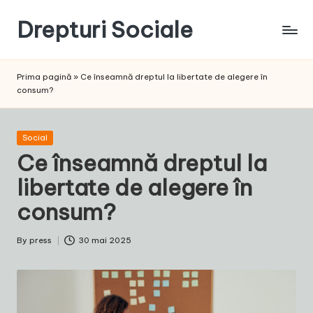
Drepturi Sociale
Skip
to
Susținem
content
Drepturile
Prima pagină
»
Ce înseamnă dreptul la libertate de alegere în
Sociale:
consum?
Vocea
Ta,
Schimbarea
Posted
Social
Noastră!
in
Ce înseamnă dreptul la
libertate de alegere în
consum?
By
press
30 mai 2025
Posted
by