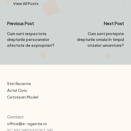
View All Posts
Post
Previous Post
Next Post
navigation
Cum sunt respectate
Cum sunt protejate
drepturile persoanelor
drepturile omului în timpul
afectate de exproprieri?
crizelor umanitare?
Stiri Recente
Actul Civic
Cetatean Model
Contact
:
office@e-agentie.ro
SC ARC MEDIASOFT SRL