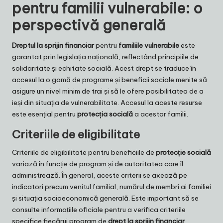
pentru familii vulnerabile: o
perspectivă generală
Dreptul la sprijin financiar
pentru
familiile vulnerabile
este
garantat prin legislația națională, reflectând principiile de
solidaritate și echitate socială. Acest drept se traduce în
accesul la o gamă de programe și beneficii sociale menite să
asigure un nivel minim de trai și să le ofere posibilitatea de a
ieși din situația de vulnerabilitate. Accesul la aceste resurse
este esențial pentru
protecția socială
a acestor familii.
Criteriile de eligibilitate
Criteriile de eligibilitate pentru beneficiile de
protecție socială
variază în funcție de program și de autoritatea care îl
administrează. În general, aceste criterii se axează pe
indicatori precum venitul familial, numărul de membri ai familiei
și situația socioeconomică generală. Este important să se
consulte informațiile oficiale pentru a verifica criteriile
specifice fiecărui program de
drept la sprijin financiar
.