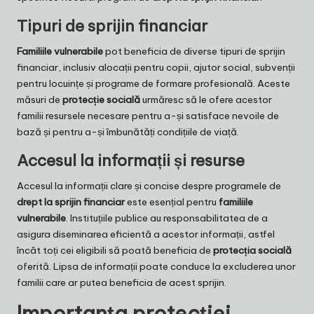
Tipuri de sprijin financiar
Familiile vulnerabile
pot beneficia de diverse tipuri de sprijin
financiar, inclusiv alocații pentru copii, ajutor social, subvenții
pentru locuințe și programe de formare profesională. Aceste
măsuri de
protecție socială
urmăresc să le ofere acestor
familii resursele necesare pentru a-și satisface nevoile de
bază și pentru a-și îmbunătăți condițiile de viață.
Accesul la informații și resurse
Accesul la informații clare și concise despre programele de
drept la sprijin financiar
este esențial pentru
familiile
vulnerabile
. Instituțiile publice au responsabilitatea de a
asigura diseminarea eficientă a acestor informații, astfel
încât toți cei eligibili să poată beneficia de
protecția socială
oferită. Lipsa de informații poate conduce la excluderea unor
familii care ar putea beneficia de acest sprijin.
Importanța protecției