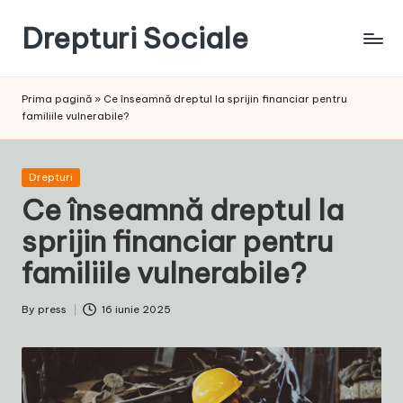
Drepturi Sociale
Skip
to
Susținem
content
Drepturile
Prima pagină
»
Ce înseamnă dreptul la sprijin financiar pentru
Sociale:
familiile vulnerabile?
Vocea
Ta,
Schimbarea
Posted
Drepturi
Noastră!
in
Ce înseamnă dreptul la
sprijin financiar pentru
familiile vulnerabile?
By
press
16 iunie 2025
Posted
by