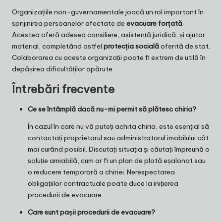
Organizațiile non-guvernamentale joacă un rol important în
sprijinirea persoanelor afectate de
evacuare forțată
.
Acestea oferă adesea consiliere, asistență juridică, și ajutor
material, completând astfel
protecția socială
oferită de stat.
Colaborarea cu aceste organizații poate fi extrem de utilă în
depășirea dificultăților apărute.
Întrebări frecvente
Ce se întâmplă dacă nu-mi permit să plătesc chiria?
În cazul în care nu vă puteți achita chiria, este esențial să
contactați proprietarul sau administratorul imobilului cât
mai curând posibil. Discutați situația și căutați împreună o
soluție amiabilă, cum ar fi un plan de plată eșalonat sau
o reducere temporară a chiriei. Nerespectarea
obligațiilor contractuale poate duce la inițierea
procedurii de evacuare.
Care sunt pașii procedurii de evacuare?