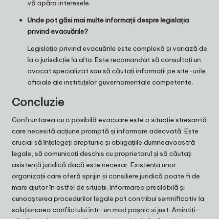
vă apăra interesele.
Unde pot găsi mai multe informații despre legislația
privind evacuările?
Legislația privind evacuările este complexă și variază de
la o jurisdicție la alta. Este recomandat să consultați un
avocat specializat sau să căutați informații pe site-urile
oficiale ale instituțiilor guvernamentale competente.
Concluzie
Confruntarea cu o posibilă evacuare este o situație stresantă
care necesită acțiune promptă și informare adecvată. Este
crucial să înțelegeți drepturile și obligațiile dumneavoastră
legale, să comunicați deschis cu proprietarul și să căutați
asistență juridică dacă este necesar. Existența unor
organizații care oferă sprijin și consiliere juridică poate fi de
mare ajutor în astfel de situații. Informarea prealabilă și
cunoașterea procedurilor legale pot contribui semnificativ la
soluționarea conflictului într-un mod pașnic și just. Amintiți-