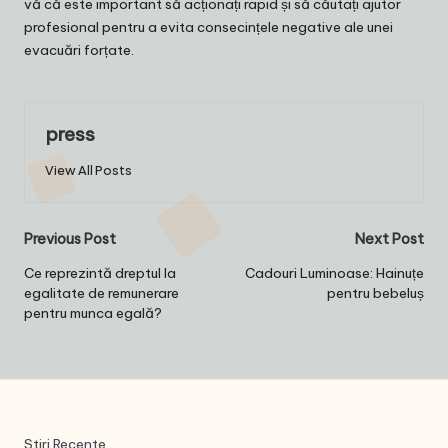
vă că este important să acționați rapid și să căutați ajutor
profesional pentru a evita consecințele negative ale unei
evacuări forțate.
press
View All Posts
Post
Previous Post
Next Post
navigation
Ce reprezintă dreptul la
Cadouri Luminoase: Hainuțe
egalitate de remunerare
pentru bebeluș
pentru munca egală?
Stiri Recente