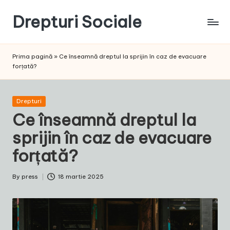
Drepturi Sociale
Skip
to
Susținem
content
Drepturile
Prima pagină
»
Ce înseamnă dreptul la sprijin în caz de evacuare
Sociale:
forțată?
Vocea
Ta,
Schimbarea
Posted
Drepturi
Noastră!
in
Ce înseamnă dreptul la
sprijin în caz de evacuare
forțată?
By
press
18 martie 2025
Posted
by