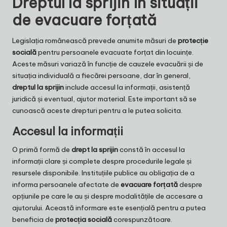
Dreptul la sprijin în situații
de evacuare forțată
Legislația românească prevede anumite măsuri de
protecție
socială
pentru persoanele evacuate forțat din locuințe.
Aceste măsuri variază în funcție de cauzele evacuării și de
situația individuală a fiecărei persoane, dar în general,
dreptul la sprijin
include accesul la informații, asistență
juridică și eventual, ajutor material. Este important să se
cunoască aceste drepturi pentru a le putea solicita.
Accesul la informații
O primă formă de
drept la sprijin
constă în accesul la
informații clare și complete despre procedurile legale și
resursele disponibile. Instituțiile publice au obligația de a
informa persoanele afectate de
evacuare forțată
despre
opțiunile pe care le au și despre modalitățile de accesare a
ajutorului. Această informare este esențială pentru a putea
beneficia de
protecția socială
corespunzătoare.