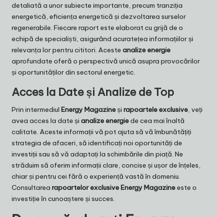
detaliată a unor subiecte importante, precum tranziția
energetică, eficiența energetică și dezvoltarea surselor
regenerabile. Fiecare raport este elaborat cu grijă de o
echipă de specialiști, asigurând acuratețea informațiilor și
relevanța lor pentru cititori. Aceste
analize energie
aprofundate oferă o perspectivă unică asupra provocărilor
și oportunităților din sectorul energetic.
Acces la Date și Analize de Top
Prin intermediul
Energy Magazine
și
rapoartele exclusive
, veți
avea acces la date și
analize energie
de cea mai înaltă
calitate. Aceste informații vă pot ajuta să vă îmbunătățiți
strategia de afaceri, să identificați noi oportunități de
investiții sau să vă adaptați la schimbările din piață. Ne
străduim să oferim informații clare, concise și ușor de înțeles,
chiar și pentru cei fără o experiență vastă în domeniu.
Consultarea
rapoartelor exclusive Energy Magazine
este o
investiție în cunoaștere și succes.