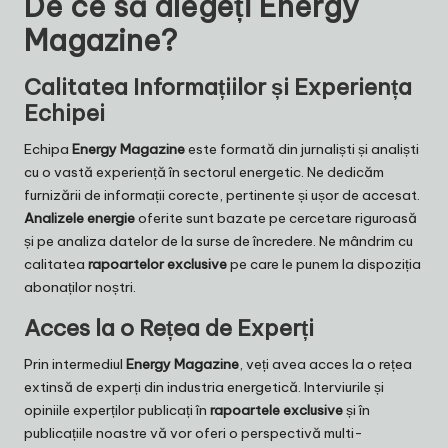
De ce să alegeți Energy
Magazine?
Calitatea Informațiilor și Experiența
Echipei
Echipa
Energy Magazine
este formată din jurnaliști și analiști
cu o vastă experiență în sectorul energetic. Ne dedicăm
furnizării de informații corecte, pertinente și ușor de accesat.
Analizele energie
oferite sunt bazate pe cercetare riguroasă
și pe analiza datelor de la surse de încredere. Ne mândrim cu
calitatea
rapoartelor exclusive
pe care le punem la dispoziția
abonaților noștri.
Acces la o Rețea de Experți
Prin intermediul
Energy Magazine
, veți avea acces la o rețea
extinsă de experți din industria energetică. Interviurile și
opiniile experților publicați în
rapoartele exclusive
și în
publicațiile noastre vă vor oferi o perspectivă multi-