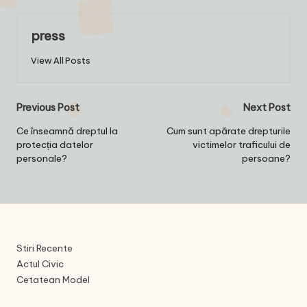
press
View All Posts
Post
Previous Post
Next Post
navigation
Ce înseamnă dreptul la
Cum sunt apărate drepturile
protecția datelor
victimelor traficului de
personale?
persoane?
Stiri Recente
Actul Civic
Cetatean Model