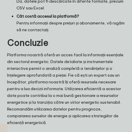
Da, datele pot fi descărcate în diferite formate, precum
CSV sau Excel.
Cât costă accesul la platformă?
Pentru informații despre prețuri și abonamente, vă rugăm
să ne contactați.
Concluzie
Platforma noastră oferă un acces facil la informații esențiale
din sectorul energetic. Datele detaliate și instrumentele
interactive permit o analiză completă a tendințelor și o
înțelegere aprofundată a pieței. Fie că ești un expert sau un
începător, platforma noastră îți oferă resursele necesare
pentru a lua decizii informate. Utilizarea eficientă a acestor
date poate contribui la o mai bună gestionare a resurselor
energetice și la tranziția către un viitor energetic sustenabil.
Recomandăm utilizarea datelor pentru prognoze,
compararea surselor de energie și aplicarea strategiilor de
eficiență energetică.