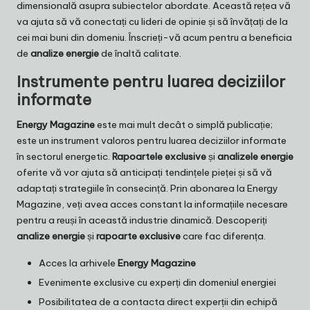
dimensională asupra subiectelor abordate. Această rețea vă
va ajuta să vă conectați cu lideri de opinie și să învățați de la
cei mai buni din domeniu. Înscrieți-vă acum pentru a beneficia
de
analize energie
de înaltă calitate.
Instrumente pentru luarea deciziilor
informate
Energy Magazine
este mai mult decât o simplă publicație;
este un instrument valoros pentru luarea deciziilor informate
în sectorul energetic.
Rapoartele exclusive
și
analizele energie
oferite vă vor ajuta să anticipați tendințele pieței și să vă
adaptați strategiile în consecință. Prin abonarea la
Energy
Magazine
, veți avea acces constant la informațiile necesare
pentru a reuși în această industrie dinamică. Descoperiți
analize energie
și
rapoarte exclusive
care fac diferența.
Acces la arhivele
Energy Magazine
Evenimente exclusive cu experți din domeniul energiei
Posibilitatea de a contacta direct experții din echipă