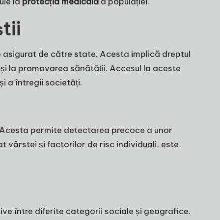
uie la
protecția medicală
a populației.
tii
e asigurat de către state. Acesta implică dreptul
 și la promovarea sănătății. Accesul la aceste
i a întregii societăți.
 Acesta permite detectarea precoce a unor
vârstei și factorilor de risc individuali, este
e între diferite categorii sociale și geografice.