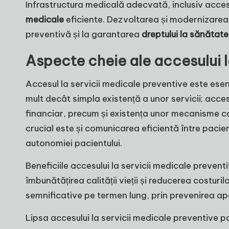
Infrastructura medicală adecvată, inclusiv acces
medicale
eficiente. Dezvoltarea și modernizarea 
preventivă și la garantarea
dreptului la sănătat
Aspecte cheie ale accesului l
Accesul la servicii medicale preventive este esenț
mult decât simpla existență a unor servicii; accesu
financiar, precum și existența unor mecanisme ca
crucial este și comunicarea eficientă între pacien
autonomiei pacientului.
Beneficiile accesului la servicii medicale preventi
îmbunătățirea calității vieții și reducerea costuri
semnificative pe termen lung, prin prevenirea apar
Lipsa accesului la servicii medicale preventive p