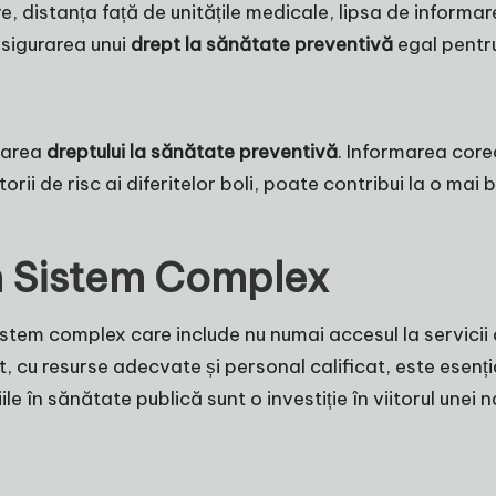
e, distanța față de unitățile medicale, lipsa de informare
asigurarea unui
drept la sănătate preventivă
egal pentru
ovarea
dreptului la sănătate preventivă
. Informarea corec
torii de risc ai diferitelor boli, poate contribui la o mai 
n Sistem Complex
tem complex care include nu numai accesul la servicii de
, cu resurse adecvate și personal calificat, este esenți
le în sănătate publică sunt o investiție în viitorul unei na