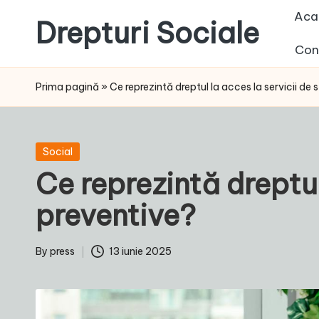
Aca
Drepturi Sociale
Skip
Con
to
Susținem
content
Drepturile
Prima pagină
»
Ce reprezintă dreptul la acces la servicii de
Sociale:
Vocea
Ta,
Posted
Social
Schimbarea
in
Ce reprezintă dreptul
Noastră!
preventive?
By
press
13 iunie 2025
Posted
by