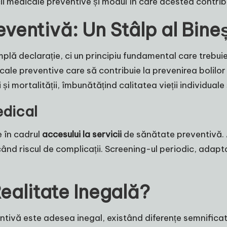
ii medicale preventive și modul în care acestea contrib
ventivă: Un Stâlp al Bineș
plă declarație, ci un principiu fundamental care trebui
cale preventive care să contribuie la prevenirea bolilor
i mortalității, îmbunătățind calitatea vieții individuale ș
edical
e în cadrul
accesului la servicii
de sănătate preventivă.
nd riscul de complicații. Screening-ul periodic, adaptat 
Realitate Inegală?
ivă este adesea inegal, existând diferențe semnificativ