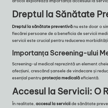
articol explorează importanța accesului la servic
Dreptul la Sănătate Pre
Dreptul la sănătate preventivă
nu este doar o sim
fiecărei persoane de a beneficia de servicii medi
servicii este crucial pentru reducerea morbidității ș
Importanța Screening-ului M
Screening-ul medical reprezintă un element chei
afecțiuni, crescând șansele de vindecare și reducâ
esențial pentru
protecția medicală
eficientă.
Accesul la Servicii: O 
În realitate,
accesul la servicii
de sănătate prevent