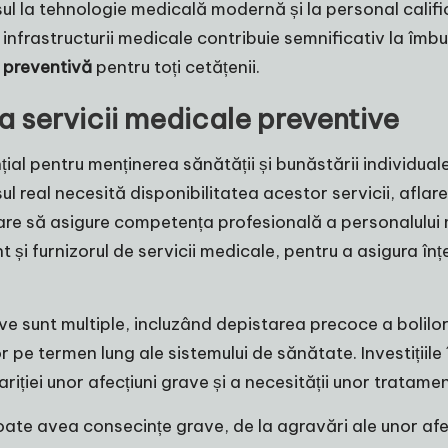
ul la tehnologie medicală modernă și la personal califi
infrastructurii medicale contribuie semnificativ la îmb
e preventivă
pentru toți cetățenii.
a servicii medicale preventive
ial pentru menținerea sănătății și bunăstării individuale
l real necesită disponibilitatea acestor servicii, aflare
re să asigure competența profesională a personalului me
t și furnizorul de servicii medicale, pentru a asigura în
ve sunt multiple, incluzând depistarea precoce a bolilor,
lor pe termen lung ale sistemului de sănătate. Investițiil
iției unor afecțiuni grave și a necesității unor tratame
oate avea consecințe grave, de la agravări ale unor afec