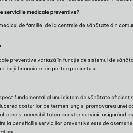
e serviciile medicale preventive?
medicul de familie, de la centrele de sănătate din comuni
?
ale preventive variază în funcție de sistemul de sănătate 
ntribuții financiare din partea pacientului.
spect fundamental al unui sistem de sănătate eficient și
ucerea costurilor pe termen lung și promovarea unei cali
voltarea și accesibilitatea acestor servicii, asigurând as
vire la beneficiile serviciilor preventive este de aseme
țiunii.