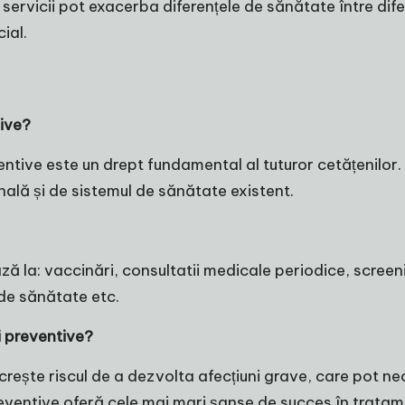
 servicii pot exacerba diferențele de sănătate între difer
ial.
tive?
ventive este un drept fundamental al tuturor cetățenilor
onală și de sistemul de sănătate existent.
ază la: vaccinări, consultatii medicale periodice, screeni
 de sănătate etc.
i preventive?
 crește riscul de a dezvolta afecțiuni grave, care pot n
reventive oferă cele mai mari șanse de succes în tratam