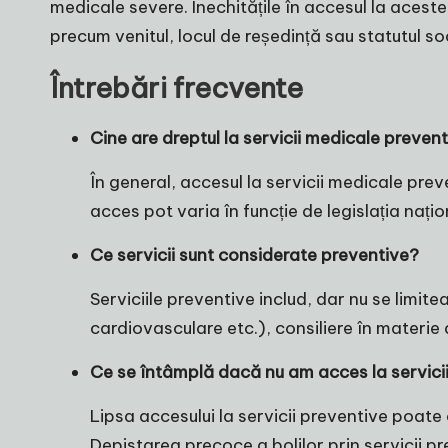
medicale severe. Inechitățile în accesul la aceste
precum venitul, locul de reședință sau statutul soc
Întrebări frecvente
Cine are dreptul la servicii medicale preven
În general, accesul la servicii medicale pre
acces pot varia în funcție de legislația nați
Ce servicii sunt considerate preventive?
Serviciile preventive includ, dar nu se limite
cardiovasculare etc.), consiliere în materie
Ce se întâmplă dacă nu am acces la servici
Lipsa accesului la servicii preventive poate
Depistarea precoce a bolilor prin servicii p