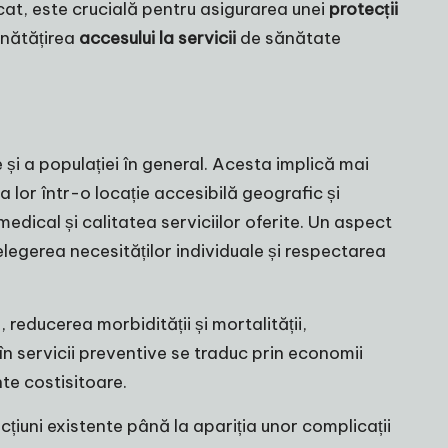
cat, este crucială pentru asigurarea unei
protecții
unătățirea
accesului la servicii
de sănătate
 și a populației în general. Acesta implică mai
a lor într-o locație accesibilă geografic și
dical și calitatea serviciilor oferite. Un aspect
țelegerea necesităților individuale și respectarea
 reducerea morbidității și mortalității,
e în servicii preventive se traduc prin economii
nte costisitoare.
țiuni existente până la apariția unor complicații