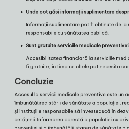
Unde pot găsi informații suplimentare despr
Informații suplimentare pot fi obținute de la 
responsabile cu sănătatea publică.
Sunt gratuite serviciile medicale preventive
Accesibilitatea financiară la serviciile medic
fi gratuite, în timp ce altele pot necesita co
Concluzie
Accesul la servicii medicale preventive este un a
îmbunătățirea stării de sănătate a populației, red
și instituțiile responsabile să investească în dez
cetățenii. Informarea corectă a populației cu pri
prevenției și a îmbunătății starea de sănătate a na