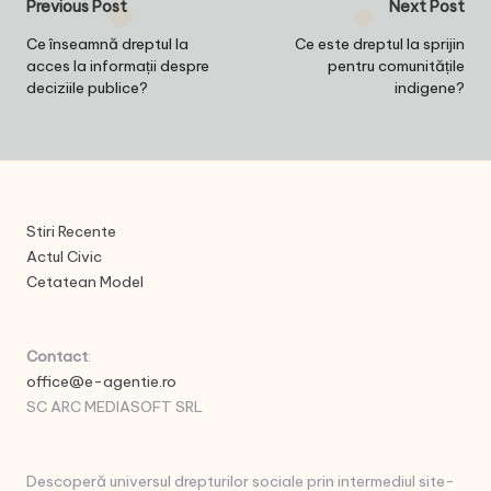
Post
Previous Post
Next Post
navigation
Ce înseamnă dreptul la
Ce este dreptul la sprijin
acces la informații despre
pentru comunitățile
deciziile publice?
indigene?
Stiri Recente
Actul Civic
Cetatean Model
Contact
:
office@e-agentie.ro
SC ARC MEDIASOFT SRL
Descoperă universul drepturilor sociale prin intermediul site-