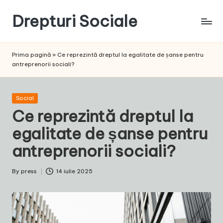
Drepturi Sociale
Skip
to
Susținem
content
Drepturile
Prima pagină
»
Ce reprezintă dreptul la egalitate de șanse pentru
Sociale:
antreprenorii sociali?
Vocea
Ta,
Schimbarea
Posted
Social
Noastră!
in
Ce reprezintă dreptul la
egalitate de șanse pentru
antreprenorii sociali?
By
press
14 iulie 2025
Posted
by