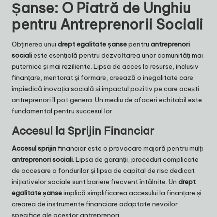
Șanse: O Piatră de Unghiu
pentru Antreprenorii Sociali
Obținerea unui
drept egalitate șanse
pentru
antreprenori
sociali
este esențială pentru dezvoltarea unor comunități mai
puternice și mai reziliente. Lipsa de acces la resurse, inclusiv
finanțare, mentorat și formare, creează o inegalitate care
împiedică inovația socială și impactul pozitiv pe care acești
antreprenori îl pot genera. Un mediu de afaceri echitabil este
fundamental pentru succesul lor.
Accesul la Sprijin Financiar
Accesul sprijin
financiar este o provocare majoră pentru mulți
antreprenori sociali
. Lipsa de garanții, proceduri complicate
de accesare a fondurilor și lipsa de capital de risc dedicat
inițiativelor sociale sunt bariere frecvent întâlnite. Un
drept
egalitate șanse
implică simplificarea accesului la finanțare și
crearea de instrumente financiare adaptate nevoilor
specifice ale acestor antreprenori.