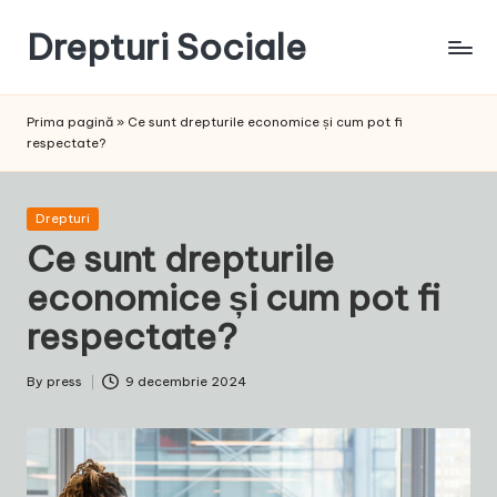
Drepturi Sociale
Skip
to
Susținem
content
Drepturile
Prima pagină
»
Ce sunt drepturile economice și cum pot fi
Sociale:
respectate?
Vocea
Ta,
Schimbarea
Posted
Drepturi
Noastră!
in
Ce sunt drepturile
economice și cum pot fi
respectate?
By
press
9 decembrie 2024
Posted
by