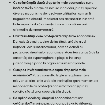
Ce se întâmplă dacă drepturile mele economice sunt
încălcate?
În funcție de natura încălcării, puteți apela la
diverse mecanisme de rezolvare a litigiilor, cum ar fi
negocierea directă, medierea sau acțiunea în instanță.
Este important să adunați dovezi care să susțină
afirmațiile dumneavoastră.
Există instituții care protejează drepturile economice?
Da, există o multitudine de instituții, atât la nivel
național, cât și internațional, care se ocupă cu
protejarea drepturilor economice. Acestea variază de la
autorități de supraveghere a pieței și instanțe
judecătorești până la organizații internaționale.
Cum pot învăța mai multe despre drepturile mele
economice?
Puteți consulta legile și regulamentele
relevante, site-urile web ale instituțiilor guvernamentale
responsabile cu protecția consumatorilor și puteți
solicita sfatul unor specialiști în drept.
Se aplică aceleași drepturi economice tuturor
cetățenilor?
În principiu, da, dar pot exista diferențe