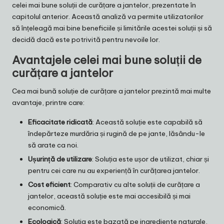
celei mai bune soluții de curățare a jantelor, prezentate în
capitolul anterior. Această analiză va permite utilizatorilor
să înțeleagă mai bine beneficiile și limitările acestei soluții și să
decidă dacă este potrivită pentru nevoile lor.
Avantajele celei mai bune soluții de
curățare a jantelor
Cea mai bună soluție de curățare a jantelor prezintă mai multe
avantaje, printre care:
Eficacitate ridicată
: Această soluție este capabilă să
îndepărteze murdăria și rugină de pe jante, lăsându-le
să arate ca noi.
Ușurință de utilizare
: Soluția este ușor de utilizat, chiar și
pentru cei care nu au experiență în curățarea jantelor.
Cost eficient
: Comparativ cu alte soluții de curățare a
jantelor, această soluție este mai accesibilă și mai
economică.
Ecologică
: Soluția este bazată pe ingrediente naturale,