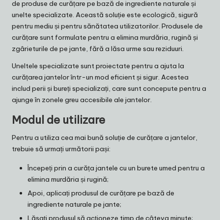
de produse de curățare pe bază de ingrediente naturale și
unelte specializate. Această soluție este ecologică, sigură
pentru mediu și pentru sănătatea utilizatorilor. Produsele de
curățare sunt formulate pentru a elimina murdăria, rugină și
zgârieturile de pe jante, fără a lăsa urme sau reziduuri.
Uneltele specializate sunt proiectate pentru a ajuta la
curățarea jantelor într-un mod eficient și sigur. Acestea
includ perii și bureți specializați, care sunt concepute pentru a
ajunge în zonele greu accesibile ale jantelor.
Modul de utilizare
Pentru a utiliza cea mai bună soluție de curățare a jantelor,
trebuie să urmați următorii pași:
Începeți prin a curăța jantele cu un burete umed pentru a
elimina murdăria și rugină;
Apoi, aplicați produsul de curățare pe bază de
ingrediente naturale pe jante;
Lăsați produsul să acționeze timp de câteva minute;