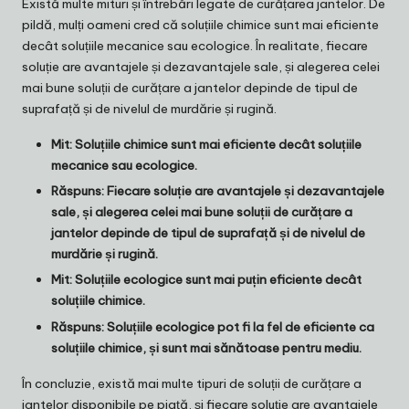
Există multe mituri și întrebări legate de curățarea jantelor. De
pildă, mulți oameni cred că soluțiile chimice sunt mai eficiente
decât soluțiile mecanice sau ecologice. În realitate, fiecare
soluție are avantajele și dezavantajele sale, și alegerea celei
mai bune soluții de curățare a jantelor depinde de tipul de
suprafață și de nivelul de murdărie și rugină.
Mit: Soluțiile chimice sunt mai eficiente decât soluțiile
mecanice sau ecologice.
Răspuns: Fiecare soluție are avantajele și dezavantajele
sale, și alegerea celei mai bune soluții de curățare a
jantelor depinde de tipul de suprafață și de nivelul de
murdărie și rugină.
Mit: Soluțiile ecologice sunt mai puțin eficiente decât
soluțiile chimice.
Răspuns: Soluțiile ecologice pot fi la fel de eficiente ca
soluțiile chimice, și sunt mai sănătoase pentru mediu.
În concluzie, există mai multe tipuri de soluții de curățare a
jantelor disponibile pe piață, și fiecare soluție are avantajele