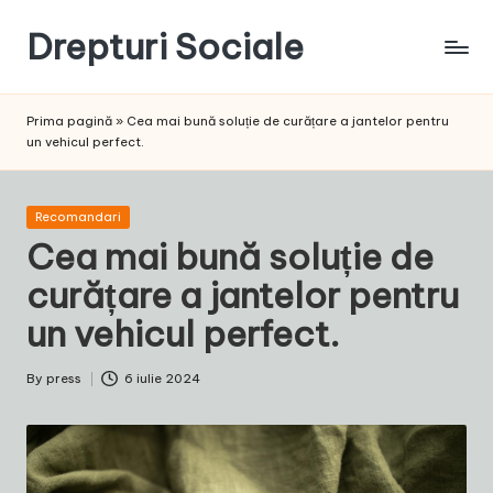
Drepturi Sociale
Skip
to
Susținem
content
Drepturile
Prima pagină
»
Cea mai bună soluție de curățare a jantelor pentru
Sociale:
un vehicul perfect.
Vocea
Ta,
Schimbarea
Posted
Recomandari
Noastră!
in
Cea mai bună soluție de
curățare a jantelor pentru
un vehicul perfect.
By
press
6 iulie 2024
Posted
by