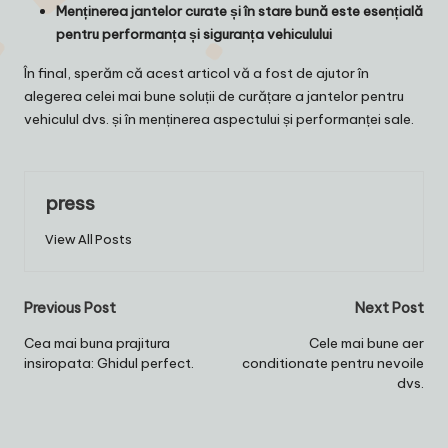
Menținerea jantelor curate și în stare bună este esențială
pentru performanța și siguranța vehiculului
În final, sperăm că acest articol vă a fost de ajutor în
alegerea celei mai bune soluții de curățare a jantelor pentru
vehiculul dvs. și în menținerea aspectului și performanței sale.
press
View All Posts
Post
Previous Post
Next Post
navigation
Cea mai buna prajitura
Cele mai bune aer
insiropata: Ghidul perfect.
conditionate pentru nevoile
dvs.