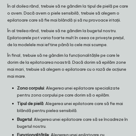
În al doilea rând, trebuie să ne gândim la tipul de pielă pe care
o avem. Dacă avem o piele sensibilă, trebuie să alegem o
epilatoare care să fie mai blândă și să nu provoace iritații.
În al treilea rând, trebuie să ne gândim la bugetul nostru.
Epilatoarele pot varia foarte mult în ceea ce privește prețul,
de la modelele mai ieftine până la cele mai scumpe.
În final, trebuie să ne gândim la funcționalitățile pe care le
dorim de la epilatoarea noastră. Dacă dorim să epilăm zone
mai mari, trebuie să alegem o epilatoare cu o rază de acțiune
mai mare.
Zona corpului
: Alegerea unei epilatoare specializate
pentru zona corpului pe care dorim să o epilăm.
Tipul de pielă
: Alegerea unei epilatoare care să fie mai
blândă pentru pielea sensibilă.
Bugetul
: Alegerea unei epilatoare care să se încadreze în
bugetul nostru.
Funcționalitățile
: Alegerea unei epilatoare cu