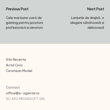
Post
Previous Post
Next Post
navigation
Cele mai bune casti de
Lanțurile de drujbă, o
gaming pentru jucatorii
alegere sănătoasă și
profesionisti si amatori.
delicioasă
Stiri Recente
Actul Civic
Cetatean Model
Contact
:
office@e-agentie.ro
SC ARC MEDIASOFT SRL