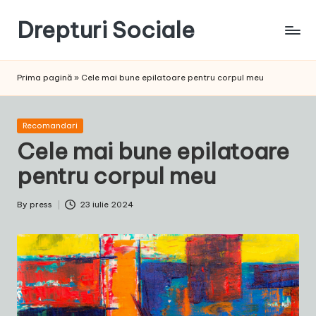
Drepturi Sociale
Skip
to
Susținem
content
Drepturile
Prima pagină
»
Cele mai bune epilatoare pentru corpul meu
Sociale:
Vocea
Ta,
Posted
Recomandari
Schimbarea
in
Cele mai bune epilatoare
Noastră!
pentru corpul meu
By
press
23 iulie 2024
Posted
by