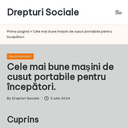
Drepturi Sociale
Skip
to
Susținem
content
Drepturile
Prima pagină
»
Cele mai bune mașini de cusut portabile pentru
Sociale:
începători.
Vocea
Ta,
Schimbarea
Posted
Recomandari
Noastră!
in
Cele mai bune mașini de
cusut portabile pentru
începători.
By
Drepturi Sociale
2 iulie 2024
Posted
by
Cuprins