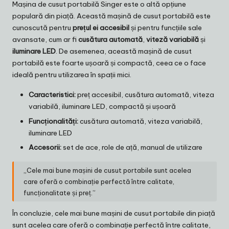
Mașina de cusut portabilă Singer este o altă opțiune
populară din piață. Această mașină de cusut portabilă este
cunoscută pentru
prețul ei accesibil
și pentru funcțiile sale
avansate, cum ar fi
cusătura automată
,
viteză variabilă
și
iluminare LED
. De asemenea, această mașină de cusut
portabilă este foarte ușoară și compactă, ceea ce o face
ideală pentru utilizarea în spații mici.
Caracteristici:
preț accesibil, cusătura automată, viteza
variabilă, iluminare LED, compactă și ușoară
Funcționalități:
cusătura automată, viteza variabilă,
iluminare LED
Accesorii:
set de ace, role de ață, manual de utilizare
„Cele mai bune mașini de cusut portabile sunt acelea
care oferă o combinație perfectă între calitate,
funcționalitate și preț.”
În concluzie, cele mai bune mașini de cusut portabile din piață
sunt acelea care oferă o combinație perfectă între calitate,