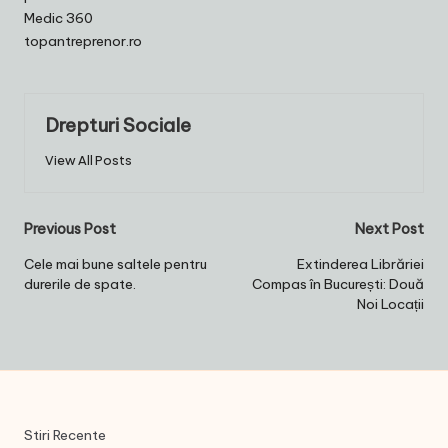
Medic 360
topantreprenor.ro
Drepturi Sociale
View All Posts
Post
Previous Post
Next Post
navigation
Cele mai bune saltele pentru
Extinderea Librăriei
durerile de spate.
Compas în București: Două
Noi Locații
Stiri Recente