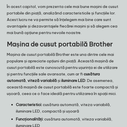
În acest capitol, vom prezenta cele mai bune mașini de cusut
portabile din piață, analizând caracteristicile și funcțiile lor.
Acest lucru ne va permite să înțelegem mai bine care sunt
avantajele și dezavantajele fiecărei mașini și să alegem cea
mai bună opțiune pentru nevoile noastre.
Mașina de cusut portabilă Brother
Mașina de cusut portabilă Brother este una dintre cele mai
populare și apreciate opțiuni din piață. Această mașină de
cusut portabilă este cunoscută pentru ușurința ei de utilizare
și pentru funcțiile sale avansate, cum ar fi
cusătura
automată
,
viteză variabilă
și
iluminare LED
. De asemenea,
această mașină de cusut portabilă este foarte compactă și
ușoară, ceea ce o face ideală pentru utilizarea în spații mici.
Caracteristici:
cusătura automată, viteza variabilă,
iluminare LED, compactă și ușoară
Funcționalități:
cusătura automată, viteza variabilă,
iluminare LED