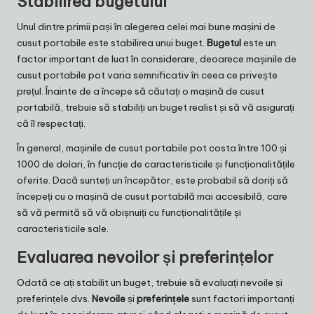
Stabilirea bugetului
Unul dintre primii pași în alegerea celei mai bune mașini de
cusut portabile este stabilirea unui buget.
Bugetul
este un
factor important de luat în considerare, deoarece mașinile de
cusut portabile pot varia semnificativ în ceea ce privește
prețul. Înainte de a începe să căutați o mașină de cusut
portabilă, trebuie să stabiliți un buget realist și să vă asigurați
că îl respectați.
În general, mașinile de cusut portabile pot costa între 100 și
1000 de dolari, în funcție de caracteristicile și funcționalitățile
oferite. Dacă sunteți un începător, este probabil să doriți să
începeți cu o mașină de cusut portabilă mai accesibilă, care
să vă permită să vă obișnuiți cu funcționalitățile și
caracteristicile sale.
Evaluarea nevoilor și preferințelor
Odată ce ați stabilit un buget, trebuie să evaluați nevoile și
preferințele dvs.
Nevoile
și
preferințele
sunt factori importanți