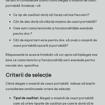
de luat în considerare atunci când alegeți o mașină de cusut
portabilă. Întrebați-vă:
Ce tip de cusături doriți să faceți cel mai frecvent?
Cât de des doriți să utilizați mașina de cusut portabilă?
Care sunt caracteristicile și funcționalitățile esențiale
pentru dvs.?
Cât de important este pentru dvs. să aveți o mașină de
cusut portabilă ușoară și portabilă?
Răspunsurile la aceste întrebări vă vor ajuta să înțelegeți mai
bine ce caracteristici și funcționalități sunt esențiale pentru
nevoile dvs. specifice.
Criterii de selecție
Când alegeți o mașină de cusut portabilă, trebuie să luați în
considerare următoarele criterii de selecție:
Tipul de cusături
: Alegeți o mașină de cusut portabilă
care să ofere tipurile de cusături pe care le doriți să le