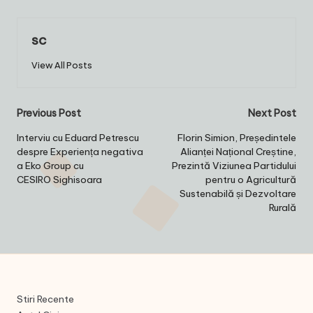
sc
View All Posts
Post
Previous Post
Next Post
navigation
Interviu cu Eduard Petrescu
Florin Simion, Președintele
despre Experiența negativa
Alianței Național Creștine,
a Eko Group cu
Prezintă Viziunea Partidului
CESIRO Sighisoara
pentru o Agricultură
Sustenabilă și Dezvoltare
Rurală
Stiri Recente