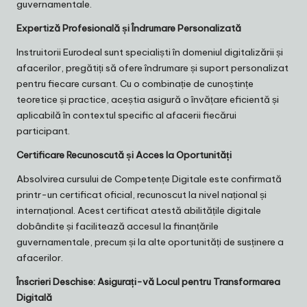
guvernamentale.
Expertiză Profesională și Îndrumare Personalizată
Instruitorii Eurodeal sunt specialiști în domeniul digitalizării și
afacerilor, pregătiți să ofere îndrumare și suport personalizat
pentru fiecare cursant. Cu o combinație de cunoștințe
teoretice și practice, aceștia asigură o învățare eficientă și
aplicabilă în contextul specific al afacerii fiecărui
participant.
Certificare Recunoscută și Acces la Oportunități
Absolvirea cursului de Competențe Digitale este confirmată
printr-un certificat oficial, recunoscut la nivel național și
internațional. Acest certificat atestă abilitățile digitale
dobândite și facilitează accesul la finanțările
guvernamentale, precum și la alte oportunități de susținere a
afacerilor.
Înscrieri Deschise: Asigurați-vă Locul pentru Transformarea
Digitală