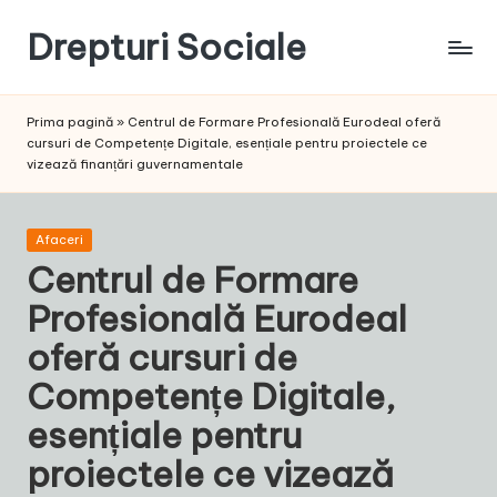
Drepturi Sociale
Skip
to
Susținem
content
Drepturile
Prima pagină
»
Centrul de Formare Profesională Eurodeal oferă
Sociale:
cursuri de Competențe Digitale, esențiale pentru proiectele ce
Vocea
vizează finanțări guvernamentale
Ta,
Schimbarea
Noastră!
Posted
Afaceri
in
Centrul de Formare
Profesională Eurodeal
oferă cursuri de
Competențe Digitale,
esențiale pentru
proiectele ce vizează