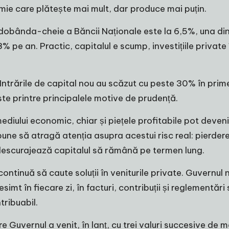
mie care plătește mai mult, dar produce mai puțin.
, dobânda-cheie a Băncii Naționale este la 6,5%, una din
 pe an. Practic, capitalul e scump, investițiile private 
 Intrările de capital nou au scăzut cu peste 30% în primel
ste printre principalele motive de prudență.
ii mediului economic, chiar și piețele profitabile pot deve
une să atragă atenția asupra acestui risc real: pierdere
e descurajează capitalul să rămână pe termen lung.
 continuă să caute soluții în veniturile private. Guvernul n
simt în fiecare zi, în facturi, contribuții și reglementăr
tribuabil.
Guvernul a venit, în lanț, cu trei valuri succesive de m