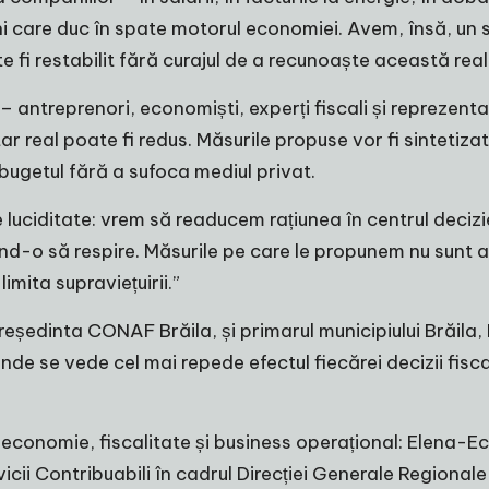
i care duc în spate motorul economiei. Avem, însă, un 
 fi restabilit fără curajul de a recunoaște această real
antreprenori, economiști, experți fiscali și reprezentanți
ar real poate fi redus. Măsurile propuse vor fi sintetizate
ugetul fără a sufoca mediul privat.
luciditate: vrem să readucem rațiunea în centrul deciz
-o să respire. Măsurile pe care le propunem nu sunt art
imita supraviețuirii.”
eședinta CONAF Brăila, și primarul municipiului Brăila, 
de se vede cel mai repede efectul fiecărei decizii fiscale 
n economie, fiscalitate și business operațional: Elena-
cii Contribuabili în cadrul Direcției Generale Regionale 