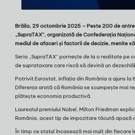
Brăila, 29 octombrie 2025 – Peste 200 de
antre
„SupraTAX”, organizată de Confederația Naționa
mediul de afaceri și factorii de decizie, menite s
Seria „
SupraTAX
” pornește de la o realitate pe c
de suprataxare care riscă să devină un dezechilib
Potrivit Eurostat, inflația din România a ajuns 
Diferența arată că România se scumpește mai reped
plătește economia productivă.
Laureatul premiului Nobel, Milton Friedman explic
România, acest tip de impozitare tăcută apasă ce
În timp ce statul încasează mai mult din fiecare l