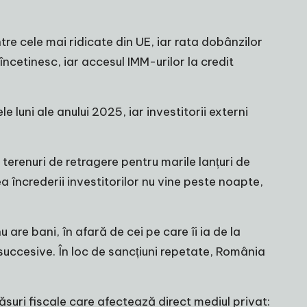
tre cele mai ridicate din UE, iar rata dobânzilor
încetinesc, iar accesul IMM-urilor la credit
e luni ale anului 2025, iar investitorii externi
ni terenuri de retragere pentru marile lanțuri de
a încrederii investitorilor nu vine peste noapte,
u are bani, în afară de cei pe care îi ia de la
i succesive. În loc de sancțiuni repetate, România
ăsuri fiscale care afectează direct mediul privat: