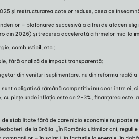
025 și restructurarea cotelor reduse, ceea ce înseamnă c
inderilor – plafonarea succesivă a cifrei de afaceri eli
o din 2026) și trecerea accelerată a firmelor mici la im
gie, combustibil, etc.;
iale, fără analiză de impact transparentă;
bugetar din venituri suplimentare, nu din reforma reală a c
sunt obligați să rămână competitivi nu doar între ei, ci î
 cu piețe unde inflația este de 2-3%, finanțarea este la 
ela de stabilitate fără de care nicio economie nu poate r
baterii de la Brăila. „În România ultimilor ani, regulil
ia companiilor – în salarii, în facturile la energie, în d