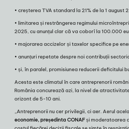
• creșterea TVA standard la 21% de la 1 august 2
• limitarea și restrângerea regimului microîntrepr
2025, cu anunțul clar că va coborî la 100.000 eur
• majorarea accizelor și taxelor specifice pe ener
• anunțuri repetate despre noi contribuții sector
• și, în paralel, promisiunea reducerii deficitului 
Acesta este climatul în care antreprenorii români 
România concurează azi, la nivel de atractivitate,
orizont de 5-10 ani.
„Antreprenorii nu cer privilegii, ci aer. Aerul ac
economie, președinta CONAF
și moderatoarea dez
costul fiecărei decizii fiscale se simte în respiraț