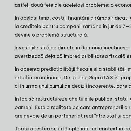
astfel, două fețe ale aceleiași probleme: o econo
În același timp, costul finanțării a rămas ridicat
la creditele pentru companii rămâne în jur de 7–8%
devine o problemă structurală.
Investițiile străine directe în România încetinesc.
avertizează deja că impredictibilitatea fiscală e
În absența predictibilității fiscale și a stabilităț
retail internaționale. De aceea, SupraTAX își prop
ci în urma unui cumul de decizii incoerente, car
În loc să restructureze cheltuielile publice, statul
oameni. Este o realitate pe care antreprenorii o re
are nevoie de un parteneriat real între stat și con
Toate acestea se întâmplă într-un context în care 