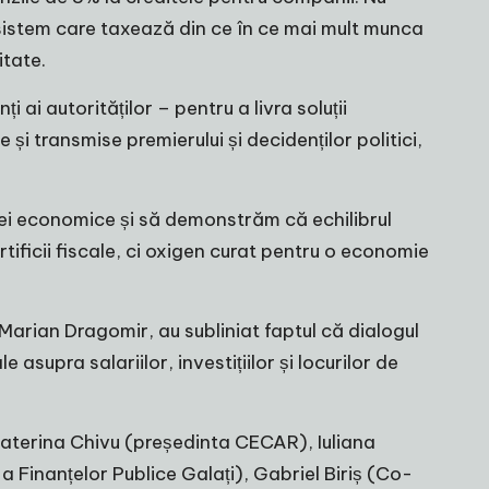
sistem care taxează din ce în ce mai mult munca
itate.
 ai autorităților – pentru a livra soluții
 și transmise premierului și decidenților politici,
iei economice și să demonstrăm că echilibrul
ificii fiscale, ci oxigen curat pentru o economie
Marian Dragomir, au subliniat faptul că dialogul
asupra salariilor, investițiilor și locurilor de
Ecaterina Chivu (președinta CECAR), Iuliana
a Finanțelor Publice Galați), Gabriel Biriș (Co-