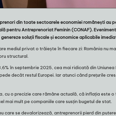
prenori
din toate sectoarele economiei românești au par
lă pentru Antreprenoriat Feminin
(CONAF)
. Eveniment
ă genereze soluții fiscale și economice aplicabile imedia
are mediul privat o trăiește în fiecare zi: România nu m
ru structural.
la 8,6% în septembrie 2025, cea mai ridicată din Uniune
e decât restul Europei. Iar atunci când prețurile cresc 
a, cu o precizie care rămâne actuală, că inflația este o
l mai mult pe companiile care susțin bugetul de stat.
eu care se devalorizează, antreprenorii pierd din puterea