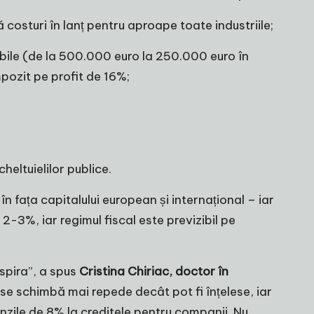
osturi în lanț pentru aproape toate industriile;
gibile (de la 500.000 euro la 250.000 euro în
pozit pe profit de 16%;
heltuielilor publice.
n fața capitalului european și internațional – iar
2-3%, iar regimul fiscal este previzibil pe
espira”, a spus
Cristina Chiriac, doctor în
e se schimbă mai repede decât pot fi înțelese, iar
obânzile de 8% la creditele pentru companii. Nu