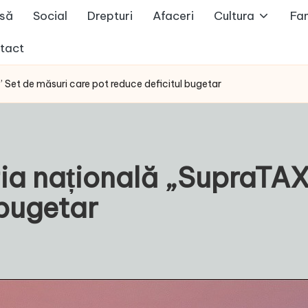
să
Social
Drepturi
Afaceri
Cultura
Fam
tact
Set de măsuri care pot reduce deficitul bugetar
a națională „SupraTAX”
 bugetar