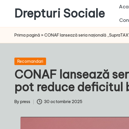
Aca
Drepturi Sociale
Skip
Con
to
Susținem
content
Drepturile
Prima pagină
»
CONAF lansează seria națională „SupraTAX” 
Sociale:
Vocea
Ta,
Posted
Recomandari
Schimbarea
in
CONAF lansează seri
Noastră!
pot reduce deficitul
By
press
30 octombrie 2025
Posted
by