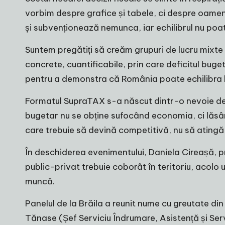
vorbim despre grafice și tabele, ci despre oamen
și subvenționează nemunca, iar echilibrul nu poate
Suntem pregătiți să creăm grupuri de lucru mixte – 
concrete, cuantificabile, prin care deficitul buget
pentru a demonstra că România poate echilibra b
Formatul SupraTAX s-a născut dintr-o nevoie de 
bugetar nu se obține sufocând economia, ci lăsând
care trebuie să devină competitivă, nu să atingă l
În deschiderea evenimentului, Daniela Cireașă, pr
public-privat trebuie coborât în teritoriu, acolo un
muncă.
Panelul de la Brăila a reunit nume cu greutate di
Tănase (Șef Serviciu Îndrumare, Asistență și Servi