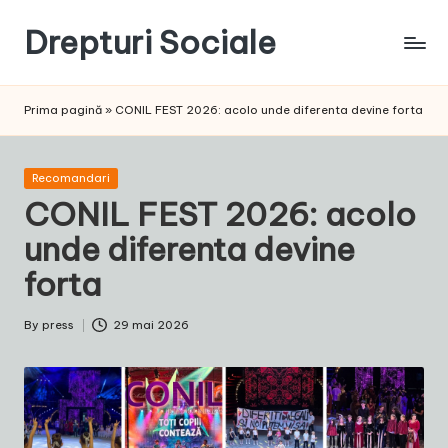
Drepturi Sociale
Skip
to
Susținem
content
Drepturile
Prima pagină
»
CONIL FEST 2026: acolo unde diferenta devine forta
Sociale:
Vocea
Ta,
Posted
Recomandari
Schimbarea
in
CONIL FEST 2026: acolo
Noastră!
unde diferenta devine
forta
By
press
29 mai 2026
Posted
by