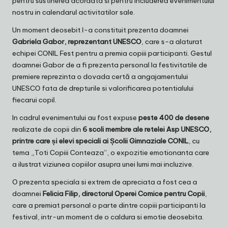
pentru sustinerea acordata si pentru includerea evenimentului
nostru in calendarul activitatilor sale.
Un moment deosebit l-a constituit prezenta doamnei
Gabriela Gabor, reprezentant UNESCO
, care s-a alaturat
echipei CONIL Fest pentru a premia copiii participanti. Gestul
doamnei Gabor de a fi prezenta personal la festivitatile de
premiere reprezinta o dovada certă a angajamentului
UNESCO fata de drepturile si valorificarea potentialului
fiecarui copil.
In cadrul evenimentului au fost expuse
peste 400 de desene
realizate de copii din
6 scoli membre ale retelei Asp UNESCO,
printre care și elevi speciali ai Școlii Gimnaziale CONIL
, cu
tema „Toti Copiii Conteaza”, o expozitie emotionanta care
a ilustrat viziunea copiilor asupra unei lumi mai incluzive.
O prezenta speciala si extrem de apreciata a fost cea a
doamnei
Felicia Filip, directorul Operei Comice pentru Copii
,
care a premiat personal o parte dintre copiii participanti la
festival, intr-un moment de o caldura si emotie deosebita.