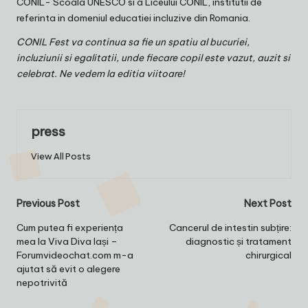
CONIL- Scoala UNESCO si a Liceului CONIL, institutii de
referinta in domeniul educatiei incluzive din Romania.
CONIL Fest va continua sa fie un spatiu al bucuriei,
incluziunii si egalitatii, unde fiecare copil este vazut, auzit si
celebrat. Ne vedem la editia viitoare!
press
View All Posts
Post
Previous Post
Next Post
navigation
Cum putea fi experiența
Cancerul de intestin subțire:
mea la Viva Diva Iași –
diagnostic și tratament
Forumvideochat.com m-a
chirurgical
ajutat să evit o alegere
nepotrivită