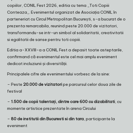
copiilor, CONIL Fest 2026, editia cu tema „
Toti Copiii
Conteaza
„. Evenimentul organizat de Asociația CONIL în
parteneriat cu Circul Metropolitan București, s-a bucurat de o
prezenta remarcabila, reunind peste 20.000 de vizitatori,
transformandu-se intr-un simbol al solidaritatii, creativitatii
si egalitatii de sanse pentru toti copiii.
Editia a-XXVIII-a a CONIL Fest a depasit toate asteptarile,
confirmand că evenimentul este cel mai amplu eveniment
dedicat incluziunii și diversității.
Principalele cifre ale evenimentului vorbesc de la sine:
– Peste
20.000 de vizitatori
pe parcursul celor doua zile de
festival
–
1.500 de copii talentați, dintre care 600 cu dizabilitati
, cu
momente artistice prezentate în arena Circului
–
80 de institutii din Bucuresti si din tara
, participante la
eveniment