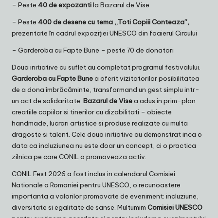
– Peste
40 de expozanti
la Bazarul de Vise
– Peste
400 de desene cu tema „Toti Copiii Conteaza”,
prezentate în cadrul expoziției UNESCO din foaierul Circului
– Garderoba cu Fapte Bune – peste 70 de donatori
Doua initiative cu suflet au completat programul festivalului.
Garderoba cu Fapte Bune
a oferit vizitatorilor posibilitatea
de a dona îmbrăcăminte, transformand un gest simplu intr-
un act de solidaritate.
Bazarul de Vise
a adus in prim-plan
creatiile copiilor si tinerilor cu dizabilitati – obiecte
handmade, lucrari artistice si produse realizate cu multa
dragoste si talent. Cele doua initiative au demonstrat inca o
data ca incluziunea nu este doar un concept, ci o practica
zilnica pe care CONIL o promoveaza activ.
CONIL Fest 2026 a fost inclus in calendarul Comisiei
Nationale a Romaniei pentru UNESCO, o recunoastere
importanta a valorilor promovate de eveniment: incluziune,
diversitate si egalitate de sanse. Multumim
Comisiei UNESCO