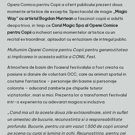
Opera Comica pentru Copii a oferit publicului prezent doua
momente artistice de exceptie. Spectacolul de magie
„Magic
Way” cu artistul Bogdan Muntean
a fascinat copiii si adultii
deopotriva, in timp ce
Corul Magic Spa al Operei Comice
pentru Copii
a incheiat seria momentelor artistice cu un
recital extraordinar, aplaudat cu entuziasm de intregul public.
Multumim Operei Comice pentru Copii pentru generozitatea
si implicarea in aceasta editie a CONIL Fest.
Atmosfera de basm din foaierul festivalului a fost creata cu
pasiune si daruire de voluntarii OCC, care au animat spatiul in
costume fantastice – personaje din basme și personaje
colorate – aducand zambete pe chipurile tuturor
vizitatorilor, mari si mici. Prezenta lor a transformat festivalul
intr-o experienta cu adevarat magica si incluziva.
„Cand ma uit la aceste doua zile extraordinare, simt in suflet
un amestec de bucurie, recunostinta si o responsabilitate
profunda. Bucurie, pentru ca am vazut 1.500 de copii urcand
pe scena cu curaj si lumina in ochi. Recunostinta, pentru cei