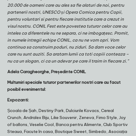
20.000 de oameni care au ales sa fie alaturi de noi, pentru
partenerii nostri, UNESCO și Opera Comica pentru Copii,
pentru voluntari si pentru fiecare institutie care a crezut in
visul nostru. CONIL Fest este povestea tuturor celor care au
inteles ca diferentele nu ne separa, ci ne imbogațesc. Promit,
in numele intregii echipe CONIL, ca nu ne vom opri. Vom
continua sa construim poduri, nu ziduri. Sa dam voce celor
care nu sunt auziti. Sa aratam lumii ca toti copiii conteaza –
nu ca un slogan, ci ca un adevar pe care il traim in fiecare zi.”
Adela Caragheorghe, Președinte CONIL
Multumiri speciale tuturor partenerilor nostri care au facut
posibil evenimentul:
Expozanti:
Școala de Șah, Destiny Park, Dulciurile Kovacs, Cereal
Crunch, Andralex Biju, Like Souvenir, Zeneva, Fimo Style, Joy
of ballons, Veselie Cool, Banca pentru Alimente, Club Sportiv
Steaua, Facute în casa, Boutique Sweet, Simbedo, Asociația