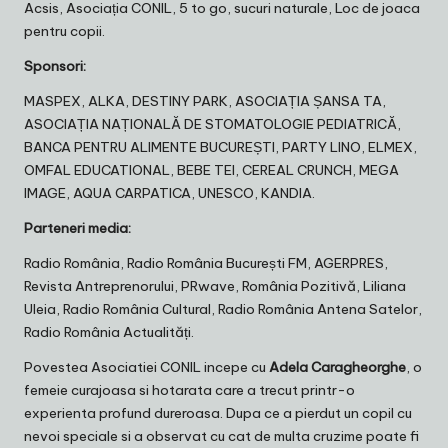
Acsis, Asociația CONIL, 5 to go, sucuri naturale, Loc de joaca
pentru copii.
Sponsori:
MASPEX, ALKA, DESTINY PARK, ASOCIAȚIA ȘANSA TA,
ASOCIAȚIA NAȚIONALĂ DE STOMATOLOGIE PEDIATRICĂ,
BANCA PENTRU ALIMENTE BUCUREȘTI, PARTY LINO, ELMEX,
OMFAL EDUCATIONAL, BEBE TEI, CEREAL CRUNCH, MEGA
IMAGE, AQUA CARPATICA, UNESCO, KANDIA.
Parteneri media:
Radio România, Radio România București FM, AGERPRES,
Revista Antreprenorului, PRwave, România Pozitivă, Liliana
Uleia, Radio România Cultural, Radio România Antena Satelor,
Radio România Actualități.
Povestea Asociatiei CONIL incepe cu
Adela Caragheorghe
, o
femeie curajoasa si hotarata care a trecut printr-o
experienta profund dureroasa. Dupa ce a pierdut un copil cu
nevoi speciale si a observat cu cat de multa cruzime poate fi