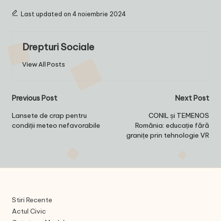
Last updated on 4 noiembrie 2024
Drepturi Sociale
View All Posts
Post
Previous Post
Next Post
navigation
Lansete de crap pentru
CONIL și TEMENOS
condiții meteo nefavorabile
România: educație fără
granițe prin tehnologie VR
Stiri Recente
Actul Civic