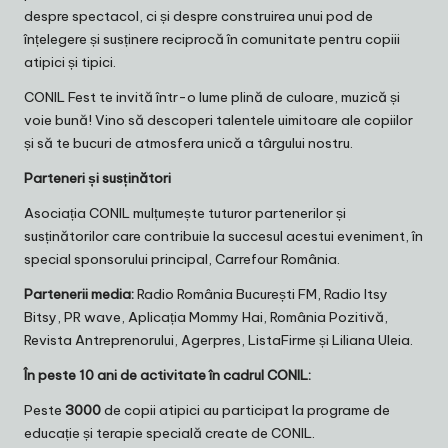
despre spectacol, ci și despre construirea unui pod de
înțelegere și susținere reciprocă în comunitate pentru copiii
atipici și tipici.
CONIL Fest te invită într-o lume plină de culoare, muzică și
voie bună! Vino să descoperi talentele uimitoare ale copiilor
și să te bucuri de atmosfera unică a târgului nostru.
Parteneri și susținători
Asociația CONIL mulțumește tuturor partenerilor și
susținătorilor care contribuie la succesul acestui eveniment, în
special sponsorului principal, Carrefour România.
Partenerii media:
Radio România București FM, Radio Itsy
Bitsy, PR wave, Aplicația Mommy Hai, România Pozitivă,
Revista Antreprenorului, Agerpres, ListaFirme și Liliana Uleia.
Î
n peste 10 ani de activitate în cadrul CONIL
:
Peste
3000
de copii atipici au participat la programe de
educație și terapie specială create de CONIL.