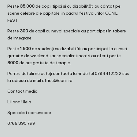
Peste
35.000
de copii tipici și cu dizabilități au cântat pe
scene celebre ale capitalei în cadrul festivalurilor CONIL
FEST.
Peste
300
de copii cu nevoi speciale au participat în tabere
de integrare.
Peste
1.500
de studenți cu dizabilități au participat la cursuri
gratuite de weekend, iar specialiștii noștri au oferit peste
3000
de ore gratuite de terapie.
Pentru detalii ne puteți contacta la nr de tel 0784412222 sau
la adresa de mail
office@conil.ro
.
Contact media
Liliana Uleia
Specialist comunicare
0766.395.799