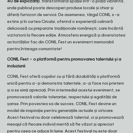
40 de expozanți
, transformând spațiul într-o piață vibrantă,
unde publicul poate descoperi produse locale și chiar și
diferiți furnizori de servicii. De asemenea, târgul CONIL s-a
extins și în curtea Circului, oferind o experiență culinară
delicioasă cu preparate tradiționale românești, care încântă
vizitatorii la fiecare ediție. Atmosfera energică și diversitatea
activităților fac din CONIL Fest un eveniment memorabil
pentru întreaga comunitate!
CONIL Fest – o platformă pentru promovarea talentului și a
incluziunii
CONIL Fest oferă copiilor cu și fără dizabilități o platformă
unică pentru a-și demonstra talentele, a-și face noi prieteni
și a se simți apreciați. Prin intermediul acestui eveniment, se
promovează valorile toleranței, respectului și egalității de
șanse. Prin povestea sa de succes, CONIL Fest devine un
model de inspirație pentru generațiile actuale și viitoare.
Acest festival nu doar celebrează talentul, ci și promovează
mesajul că fiecare individ merită să fie văzut și apreciat
pentru ceea ce aduce în lume. Acest festival nu este doar