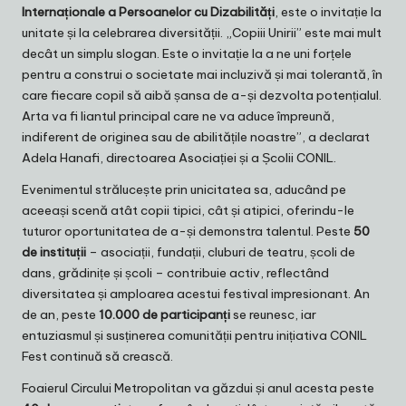
Internaționale a Persoanelor cu Dizabilități
, este o invitație la
unitate și la celebrarea diversității. „Copiii Unirii” este mai mult
decât un simplu slogan. Este o invitație la a ne uni forțele
pentru a construi o societate mai incluzivă și mai tolerantă, în
care fiecare copil să aibă șansa de a-și dezvolta potențialul.
Arta va fi liantul principal care ne va aduce împreună,
indiferent de originea sau de abilitățile noastre”, a declarat
Adela Hanafi, directoarea Asociației și a Școlii CONIL.
Evenimentul strălucește prin unicitatea sa, aducând pe
aceeași scenă atât copii tipici, cât și atipici, oferindu-le
tuturor oportunitatea de a-și demonstra talentul. Peste
50
de instituții
– asociații, fundații, cluburi de teatru, școli de
dans, grădinițe și școli – contribuie activ, reflectând
diversitatea și amploarea acestui festival impresionant. An
de an, peste
10.000 de participanți
se reunesc, iar
entuziasmul și susținerea comunității pentru inițiativa CONIL
Fest continuă să crească.
Foaierul Circului Metropolitan va găzdui și anul acesta peste