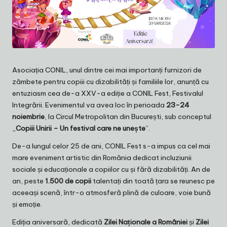
Asociația
CONIL
, unul dintre cei mai importanți furnizori de
zâmbete pentru copiii cu dizabilități și familiile lor, anunță cu
entuziasm cea de-a XXV-a ediție a CONIL Fest, Festivalul
Integrării. Evenimentul va avea loc în perioada
23-24
noiembrie
, la Circul Metropolitan din București, sub conceptul
„
Copiii Unirii – Un festival care ne unește
”.
De-a lungul celor 25 de ani, CONIL Fest s-a impus ca cel mai
mare eveniment artistic din România dedicat incluziunii
sociale și educaționale a copiilor cu și fără dizabilități. An de
an, peste
1.500 de copii
talentați din toată țara se reunesc pe
aceeași scenă, într-o atmosferă plină de culoare, voie bună
și emoție.
Ediția aniversară, dedicată
Zilei Naționale a României
și
Zilei