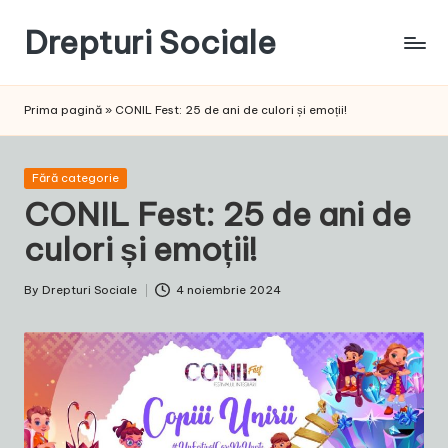
Drepturi Sociale
Skip
to
Susținem
content
Drepturile
Prima pagină
»
CONIL Fest: 25 de ani de culori și emoții!
Sociale:
Vocea
Ta,
Posted
Fără categorie
Schimbarea
in
CONIL Fest: 25 de ani de
Noastră!
culori și emoții!
By
Drepturi Sociale
4 noiembrie 2024
Posted
by