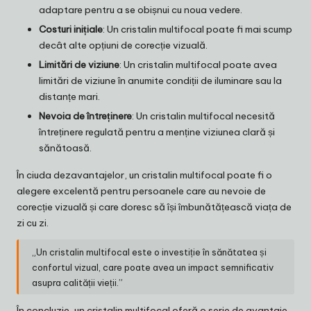
adaptare pentru a se obișnui cu noua vedere.
Costuri inițiale
: Un cristalin multifocal poate fi mai scump
decât alte opțiuni de corecție vizuală.
Limitări de viziune
: Un cristalin multifocal poate avea
limitări de viziune în anumite condiții de iluminare sau la
distanțe mari.
Nevoia de întreținere
: Un cristalin multifocal necesită
întreținere regulată pentru a menține viziunea clară și
sănătoasă.
În ciuda dezavantajelor, un cristalin multifocal poate fi o
alegere excelentă pentru persoanele care au nevoie de
corecție vizuală și care doresc să își îmbunătățească viața de
zi cu zi.
„Un cristalin multifocal este o investiție în sănătatea și
confortul vizual, care poate avea un impact semnificativ
asupra calității vieții.”
În concluzie, un cristalin multifocal oferă o serie de avantaje