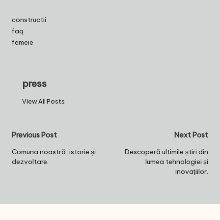
constructii
faq
femeie
press
View All Posts
Post
Previous Post
Next Post
navigation
Comuna noastră, istorie și
Descoperă ultimile știri din
dezvoltare.
lumea tehnologiei și
inovațiilor.