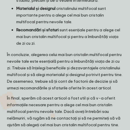
stabilă, precum și de o vedere intermediară.
Materialul și designul
cristalinului multifocal sunt
importante pentru a alege cel mai bun cristalin
multifocal pentru nevoile tale.
Recomandări și sfaturi
sunt esențiale pentru a alege cel
mai bun cristalin multifocal și pentru a îmbunătăți viața
de zi cu zi.
În concluzie, alegerea celui mai bun cristalin multifocal pentru
nevoile tale este esențială pentru a îmbunătăți viața de zi cu
zi. Trebuie să înțelegi beneficiile și dezavantajele cristalinului
multifocal și să alegi materialul și designul potrivit pentru tine.
De asemenea, trebuie să ții cont de factorii de decizie și să
urmezi recomandările și sfaturile oferite în acest articol.
În final, sperăm că acest articol a fost util și că v-a oferit
informațiile necesare pentru a alege cel mai bun cristalin
multifocal pentru nevoile tale. Dacă aveți întrebări sau
nelămuriri, vă rugăm să ne contactați și să ne permiteți să vă
ajutăm să alegeți cel mai bun cristalin multifocal pentru tine.