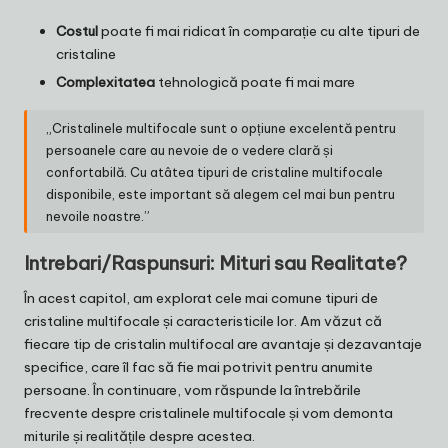
Costul
poate fi mai ridicat în comparație cu alte tipuri de
cristaline
Complexitatea
tehnologică poate fi mai mare
„Cristalinele multifocale sunt o opțiune excelentă pentru
persoanele care au nevoie de o vedere clară și
confortabilă. Cu atâtea tipuri de cristaline multifocale
disponibile, este important să alegem cel mai bun pentru
nevoile noastre.”
Intrebari/Raspunsuri: Mituri sau Realitate?
În acest capitol, am explorat cele mai comune tipuri de
cristaline multifocale și caracteristicile lor. Am văzut că
fiecare tip de cristalin multifocal are avantaje și dezavantaje
specifice, care îl fac să fie mai potrivit pentru anumite
persoane. În continuare, vom răspunde la întrebările
frecvente despre cristalinele multifocale și vom demonta
miturile și realitățile despre acestea.