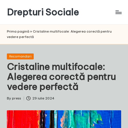
Drepturi Sociale
Skip
to
Susținem
content
Drepturile
Prima pagină
»
Cristaline multifocale: Alegerea corectă pentru
Sociale:
vedere perfectă
Vocea
Ta,
Schimbarea
Posted
Recomandari
Noastră!
in
Cristaline multifocale:
Alegerea corectă pentru
vedere perfectă
By
press
29 iulie 2024
Posted
by