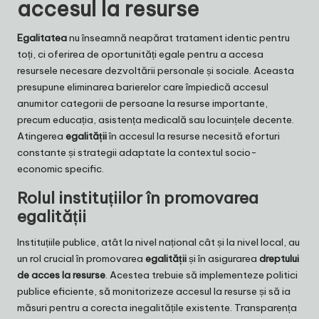
accesul la resurse
Egalitatea
nu înseamnă neapărat tratament identic pentru
toți, ci oferirea de oportunități egale pentru a accesa
resursele necesare dezvoltării personale și sociale. Aceasta
presupune eliminarea barierelor care împiedică accesul
anumitor categorii de persoane la resurse importante,
precum educația, asistența medicală sau locuințele decente.
Atingerea
egalității
în accesul la resurse necesită eforturi
constante și strategii adaptate la contextul socio-
economic specific.
Rolul instituțiilor în promovarea
egalității
Instituțiile publice, atât la nivel național cât și la nivel local, au
un rol crucial în promovarea
egalității
și în asigurarea
dreptului
de acces la resurse
. Acestea trebuie să implementeze politici
publice eficiente, să monitorizeze accesul la resurse și să ia
măsuri pentru a corecta inegalitățile existente. Transparența