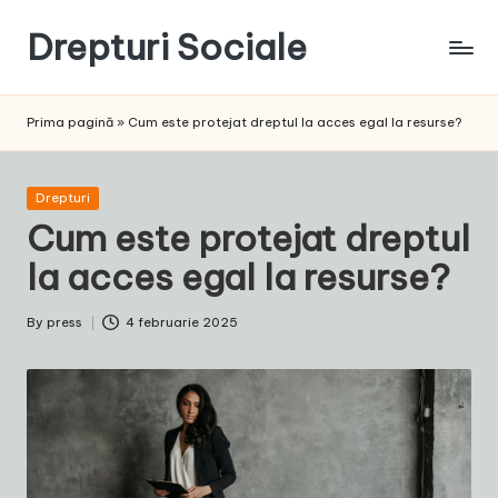
Drepturi Sociale
Skip
to
Susținem
content
Drepturile
Prima pagină
»
Cum este protejat dreptul la acces egal la resurse?
Sociale:
Vocea
Ta,
Posted
Drepturi
Schimbarea
in
Cum este protejat dreptul
Noastră!
la acces egal la resurse?
By
press
4 februarie 2025
Posted
by