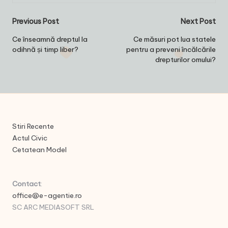
Post
Previous Post
Next Post
navigation
Ce înseamnă dreptul la
Ce măsuri pot lua statele
odihnă și timp liber?
pentru a preveni încălcările
drepturilor omului?
Stiri Recente
Actul Civic
Cetatean Model
Contact
:
office@e-agentie.ro
SC ARC MEDIASOFT SRL