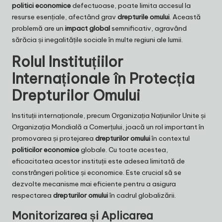
politici economice
defectuoase, poate limita accesul la
resurse esențiale, afectând grav
drepturile omului
. Această
problemă are un
impact global
semnificativ, agravând
sărăcia și inegalitățile sociale în multe regiuni ale lumii.
Rolul Instituțiilor
Internaționale în Protecția
Drepturilor Omului
Instituții internaționale, precum Organizația Națiunilor Unite și
Organizația Mondială a Comerțului, joacă un rol important în
promovarea și protejarea
drepturilor omului
în contextul
politicilor economice
globale. Cu toate acestea,
eficacitatea acestor instituții este adesea limitată de
constrângeri politice și economice. Este crucial să se
dezvolte mecanisme mai eficiente pentru a asigura
respectarea
drepturilor omului
în cadrul globalizării.
Monitorizarea și Aplicarea