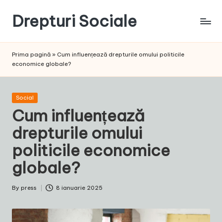
Drepturi Sociale
Skip
to
Susținem
content
Drepturile
Prima pagină
»
Cum influențează drepturile omului politicile
Sociale:
economice globale?
Vocea
Ta,
Schimbarea
Posted
Social
Noastră!
in
Cum influențează
drepturile omului
politicile economice
globale?
By
press
8 ianuarie 2025
Posted
by