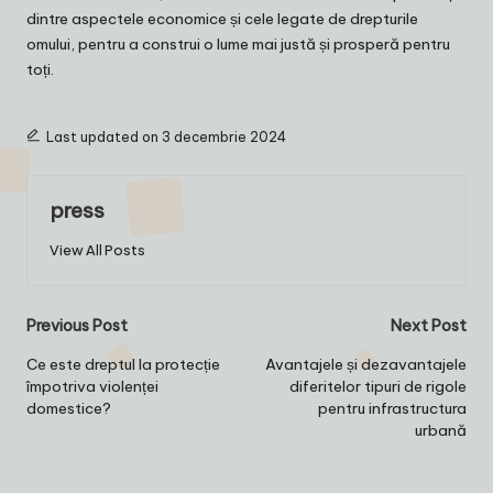
dintre aspectele economice și cele legate de drepturile
omului, pentru a construi o lume mai justă și prosperă pentru
toți.
Last updated on 3 decembrie 2024
press
View All Posts
Post
Previous Post
Next Post
navigation
Ce este dreptul la protecție
Avantajele și dezavantajele
împotriva violenței
diferitelor tipuri de rigole
domestice?
pentru infrastructura
urbană