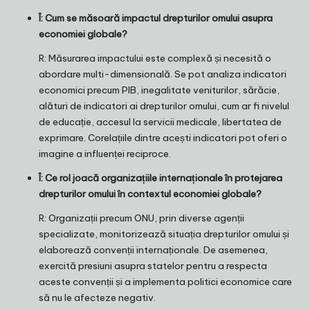
Î: Cum se măsoară impactul drepturilor omului asupra
economiei globale?
R: Măsurarea impactului este complexă și necesită o
abordare multi-dimensională. Se pot analiza indicatori
economici precum PIB, inegalitate veniturilor, sărăcie,
alături de indicatori ai drepturilor omului, cum ar fi nivelul
de educație, accesul la servicii medicale, libertatea de
exprimare. Corelațiile dintre acești indicatori pot oferi o
imagine a influenței reciproce.
Î: Ce rol joacă organizațiile internaționale în protejarea
drepturilor omului în contextul economiei globale?
R: Organizații precum ONU, prin diverse agenții
specializate, monitorizează situația drepturilor omului și
elaborează convenții internaționale. De asemenea,
exercită presiuni asupra statelor pentru a respecta
aceste convenții și a implementa politici economice care
să nu le afecteze negativ.