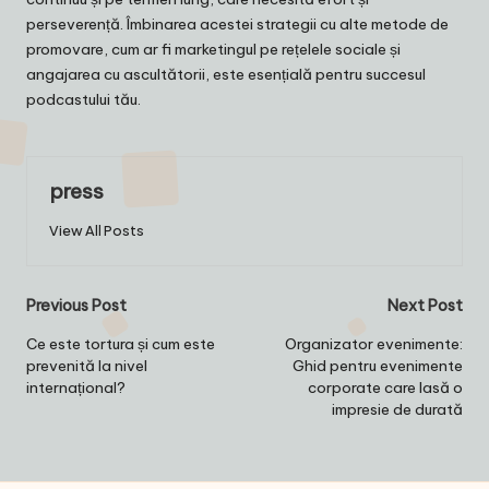
perseverență. Îmbinarea acestei strategii cu alte metode de
promovare, cum ar fi marketingul pe rețelele sociale și
angajarea cu ascultătorii, este esențială pentru succesul
podcastului tău.
press
View All Posts
Post
Previous Post
Next Post
navigation
Ce este tortura și cum este
Organizator evenimente:
prevenită la nivel
Ghid pentru evenimente
internațional?
corporate care lasă o
impresie de durată