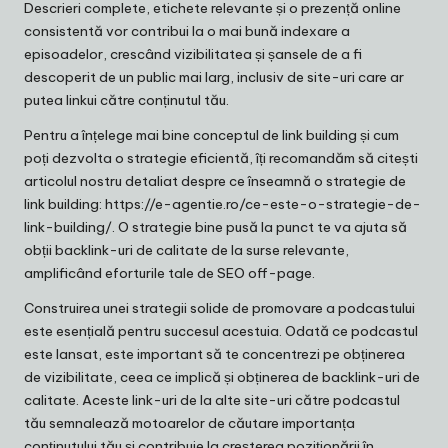
Descrieri complete, etichete relevante și o prezență online
consistentă vor contribui la o mai bună indexare a
episoadelor, crescând vizibilitatea și șansele de a fi
descoperit de un public mai larg, inclusiv de site-uri care ar
putea linkui către conținutul tău.
Pentru a înțelege mai bine conceptul de link building și cum
poți dezvolta o strategie eficientă, îți recomandăm să citești
articolul nostru detaliat despre ce înseamnă o strategie de
link building:
https://e-agentie.ro/ce-este-o-strategie-de-
link-building/
. O strategie bine pusă la punct te va ajuta să
obții backlink-uri de calitate de la surse relevante,
amplificând eforturile tale de SEO off-page.
Construirea unei strategii solide de promovare a podcastului
este esențială pentru succesul acestuia. Odată ce podcastul
este lansat, este important să te concentrezi pe obținerea
de vizibilitate, ceea ce implică și obținerea de backlink-uri de
calitate. Aceste link-uri de la alte site-uri către podcastul
tău semnalează motoarelor de căutare importanța
conținutului tău și contribuie la creșterea poziționării în