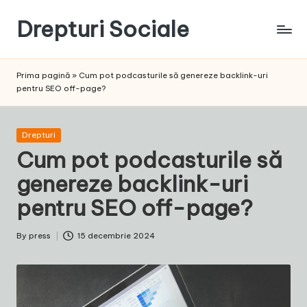
Drepturi Sociale
Skip
to
Susținem
content
Drepturile
Prima pagină
»
Cum pot podcasturile să genereze backlink-uri
Sociale:
pentru SEO off-page?
Vocea
Ta,
Schimbarea
Posted
Drepturi
Noastră!
in
Cum pot podcasturile să
genereze backlink-uri
pentru SEO off-page?
By
press
15 decembrie 2024
Posted
by