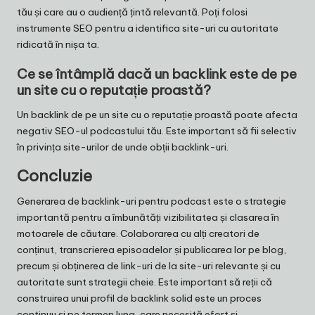
tău și care au o audiență țintă relevantă. Poți folosi
instrumente SEO pentru a identifica site-uri cu autoritate
ridicată în nișa ta.
Ce se întâmplă dacă un backlink este de pe
un site cu o reputație proastă?
Un backlink de pe un site cu o reputație proastă poate afecta
negativ SEO-ul podcastului tău. Este important să fii selectiv
în privința site-urilor de unde obții backlink-uri.
Concluzie
Generarea de backlink-uri pentru podcast este o strategie
importantă pentru a îmbunătăți vizibilitatea și clasarea în
motoarele de căutare. Colaborarea cu alți creatori de
conținut, transcrierea episoadelor și publicarea lor pe blog,
precum și obținerea de link-uri de la site-uri relevante și cu
autoritate sunt strategii cheie. Este important să reții că
construirea unui profil de backlink solid este un proces
continuu și pe termen lung, care necesită efort și