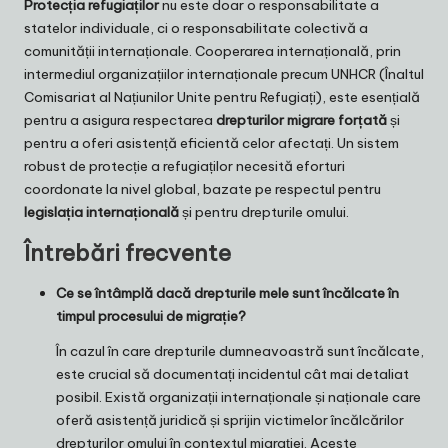
Protecția refugiaților
nu este doar o responsabilitate a
statelor individuale, ci o responsabilitate colectivă a
comunității internaționale. Cooperarea internațională, prin
intermediul organizațiilor internaționale precum UNHCR (Înaltul
Comisariat al Națiunilor Unite pentru Refugiați), este esențială
pentru a asigura respectarea
drepturilor migrare forțată
și
pentru a oferi asistență eficientă celor afectați. Un sistem
robust de protecție a refugiaților necesită eforturi
coordonate la nivel global, bazate pe respectul pentru
legislația internațională
și pentru drepturile omului.
Întrebări frecvente
Ce se întâmplă dacă drepturile mele sunt încălcate în
timpul procesului de migrație?
În cazul în care drepturile dumneavoastră sunt încălcate,
este crucial să documentați incidentul cât mai detaliat
posibil. Există organizații internaționale și naționale care
oferă asistență juridică și sprijin victimelor încălcărilor
drepturilor omului în contextul migrației. Aceste