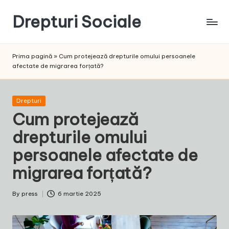
Drepturi Sociale
Skip
to
Susținem
content
Drepturile
Prima pagină
»
Cum protejează drepturile omului persoanele
Sociale:
afectate de migrarea forțată?
Vocea
Ta,
Schimbarea
Posted
Drepturi
Noastră!
in
Cum protejează
drepturile omului
persoanele afectate de
migrarea forțată?
By
press
6 martie 2025
Posted
by