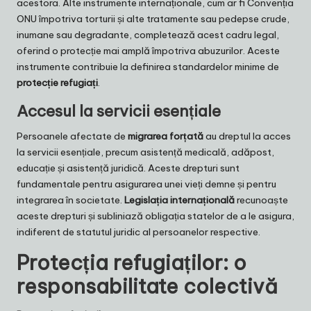
acestora. Alte instrumente internaționale, cum ar fi Convenția
ONU împotriva torturii și alte tratamente sau pedepse crude,
inumane sau degradante, completează acest cadru legal,
oferind o protecție mai amplă împotriva abuzurilor. Aceste
instrumente contribuie la definirea standardelor minime de
protecție refugiați
.
Accesul la servicii esențiale
Persoanele afectate de
migrarea forțată
au dreptul la acces
la servicii esențiale, precum asistență medicală, adăpost,
educație și asistență juridică. Aceste drepturi sunt
fundamentale pentru asigurarea unei vieți demne și pentru
integrarea în societate.
Legislația internațională
recunoaște
aceste drepturi și subliniază obligația statelor de a le asigura,
indiferent de statutul juridic al persoanelor respective.
Protecția refugiaților: o
responsabilitate colectivă