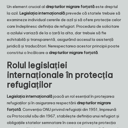
Un element crucial al
drepturilor migrare forțată
este dreptul
la azil.
Legislația internațională
prevede că statele trebuie să
examineze individual cererile de azil și să ofere protecție celor
care îndeplinesc definiția de refugiat. Procedura de solicitare
a azilului variază de la o țară la alta, dar trebuie să fie
echitabilă și transparentă, asigurând accesul la asistență
juridică și traducători. Nerespectarea acestor principii poate
constitui o încălcare a
drepturilor migrare forțată
.
Rolul legislației
internaționale în protecția
refugiaților
Legislația internațională
joacă un rol esențial în protejarea
refugiaților și în asigurarea respectării
drepturilor migrare
forțată
. Convenția ONU privind refugiații din 1951, împreună
cu Protocolul său din 1967, stabilește definiția unui refugiat și
obligațiile statelor semnatare în ceea ce privește protecția