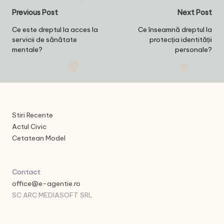
Post
Previous Post
Next Post
navigation
Ce este dreptul la acces la
Ce înseamnă dreptul la
servicii de sănătate
protecția identității
mentale?
personale?
Stiri Recente
Actul Civic
Cetatean Model
Contact
:
office@e-agentie.ro
SC ARC MEDIASOFT SRL