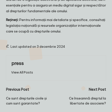
esențiale pentru a asigura un mediu digital sigur și respectător
al drepturilor fundamentale ale omului.
Rețineți:
Pentru informații mai detaliate și specifice, consultați
legislația națională și resursele organizațiilor internaționale
care se ocupă cu drepturile omului.
Last updated on 3 decembrie 2024
press
View All Posts
Post
Previous Post
Next Post
navigation
Ce sunt drepturile civile și
Ce înseamnă dreptul la
cum sunt garantate?
libertate de asociere?