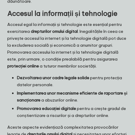
dăunătoare.
Accesul la informații și tehnologie
Accesul egal la informații și tehnologie este esențial pentru
exercitarea
drepturilor omului digital
. Inegalitățile în ceea ce
privește accesul la internet și la tehnologie digitală pot duce
la excluderea socială și economică a anumitor grupuri.
Promovarea accesului la internet și la tehnologie digitală
este, prin urmare, o condiție prealabilă pentru asigurarea
protecției online
a tuturor membrilor societății.
Dezvoltarea unor cadre legale solide
pentru protecția
datelor personale.
Implementarea unor mecanisme eficiente de raportare și
sancționare
a abuzurilor online.
Promovarea educației digitale
pentru a crește gradul de
conștientizare a riscurilor și a drepturilor online.
Aceste aspecte evidențiază complexitatea provocărilor
legate de
drepturile omului digital
și necesitatea unor eforturi