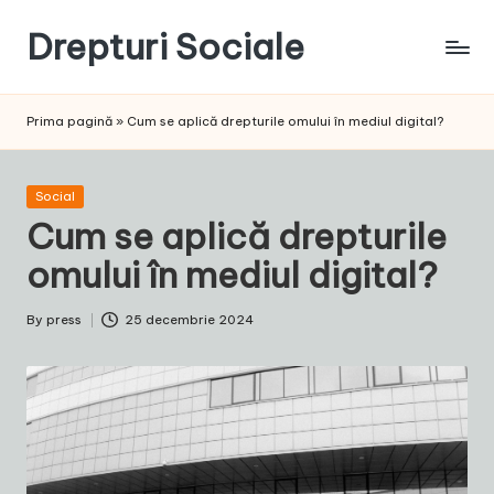
Drepturi Sociale
Skip
to
Susținem
content
Drepturile
Prima pagină
»
Cum se aplică drepturile omului în mediul digital?
Sociale:
Vocea
Ta,
Posted
Social
Schimbarea
in
Cum se aplică drepturile
Noastră!
omului în mediul digital?
By
press
25 decembrie 2024
Posted
by