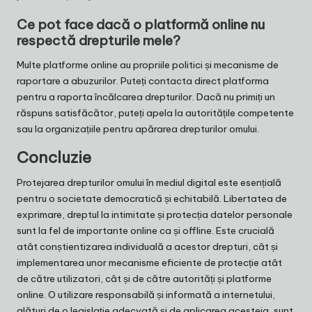
Ce pot face dacă o platformă online nu
respectă drepturile mele?
Multe platforme online au propriile politici și mecanisme de
raportare a abuzurilor. Puteți contacta direct platforma
pentru a raporta încălcarea drepturilor. Dacă nu primiți un
răspuns satisfăcător, puteți apela la autoritățile competente
sau la organizațiile pentru apărarea drepturilor omului.
Concluzie
Protejarea drepturilor omului în mediul digital este esențială
pentru o societate democratică și echitabilă. Libertatea de
exprimare, dreptul la intimitate și protecția datelor personale
sunt la fel de importante online ca și offline. Este crucială
atât conștientizarea individuală a acestor drepturi, cât și
implementarea unor mecanisme eficiente de protecție atât
de către utilizatori, cât și de către autorități și platforme
online. O utilizare responsabilă și informată a internetului,
alături de o legislație adecvată și de aplicarea acesteia, sunt