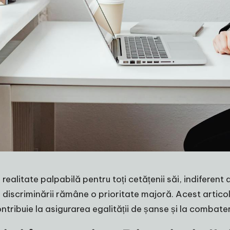
 realitate palpabilă pentru toți cetățenii săi, indiferent 
a discriminării rămâne o prioritate majoră. Acest artico
ntribuie la asigurarea egalității de șanse și la combate