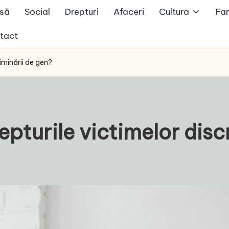
să
Social
Drepturi
Afaceri
Cultura
Fam
tact
iminării de gen?
pturile victimelor disc