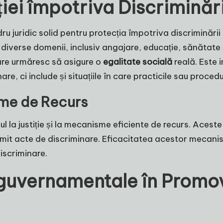
ției împotriva Discriminăr
adru juridic solid pentru protecția împotriva discrimină
 diverse domenii, inclusiv angajare, educație, sănătate ș
care urmăresc să asigure o
egalitate socială
reală. Este
are, ci include și situațiile în care practicile sau proced
sme de Recurs
sul la justiție și la mecanisme eficiente de recurs. Ace
comit acte de discriminare. Eficacitatea acestor mecani
iscriminare.
eguvernamentale în Promov