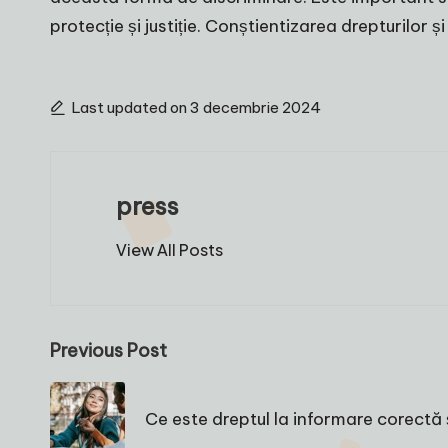
protecție și justiție. Conștientizarea drepturilor 
Last updated on 3 decembrie 2024
press
View All Posts
Post
Previous Post
navigation
Ce este dreptul la informare corectă