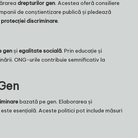
părarea
drepturilor gen
. Acestea oferă consiliere
ampanii de conștientizare publică și pledează
i
protecției discriminare
.
e gen
și
egalitate socială
. Prin educație și
nării. ONG-urile contribuie semnificativ la
 Gen
riminare
bazată pe gen. Elaborarea și
este esențială. Aceste politici pot include măsuri