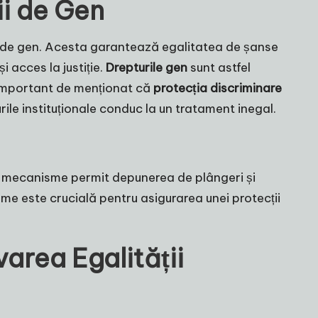
ii de Gen
rii de gen. Acesta garantează egalitatea de șanse
i acces la justiție.
Drepturile gen
sunt astfel
 important de menționat că
protecția discriminare
urile instituționale conduc la un tratament inegal.
ste mecanisme permit depunerea de plângeri și
sme este crucială pentru asigurarea unei protecții
area Egalității