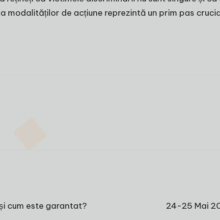
și a modalităților de acțiune reprezintă un prim pas cruc
 și cum este garantat?
24-25 Mai 202