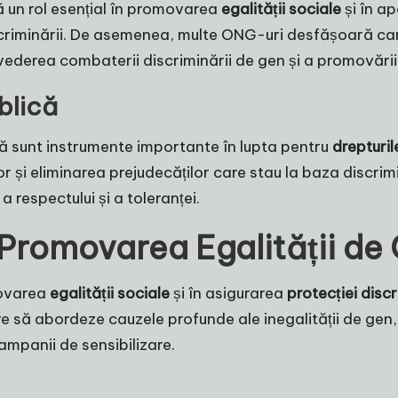
 un rol esențial în promovarea
egalității sociale
și în a
 discriminării. De asemenea, multe ONG-uri desfășoară c
 vederea combaterii discriminării de gen și a promovări
blică
că sunt instrumente importante în lupta pentru
drepturil
 și eliminarea prejudecăților care stau la baza discrimi
 respectului și a toleranței.
u Promovarea Egalității de
movarea
egalității sociale
și în asigurarea
protecției disc
re să abordeze cauzele profunde ale inegalității de gen, 
ampanii de sensibilizare.