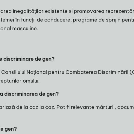
rea inegalităților existente și promovarea reprezentări
 femei în funcții de conducere, programe de sprijin pentr
țional masculine.
e discriminare de gen?
a Consiliului Național pentru Combaterea Discriminării (
pturilor omului.
a discriminarea de gen?
iază de la caz la caz. Pot fi relevante mărturii, docume
de gen?