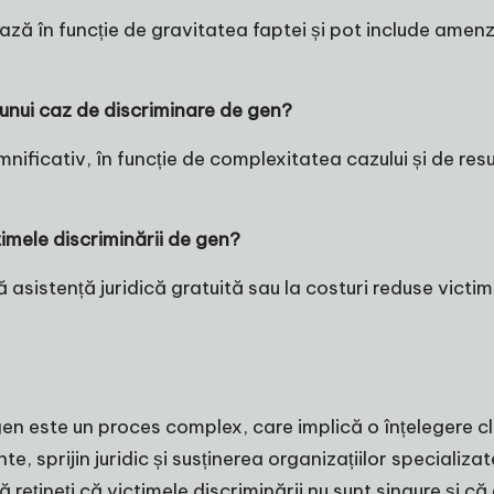
ză în funcție de gravitatea faptei și pot include amenzi
unui caz de discriminare de gen?
ificativ, în funcție de complexitatea cazului și de resur
timele discriminării de gen?
sistență juridică gratuită sau la costuri reduse victime
gen este un proces complex, care implică o înțelegere cl
nte, sprijin juridic și susținerea organizațiilor speciali
rețineți că victimele discriminării nu sunt singure și că