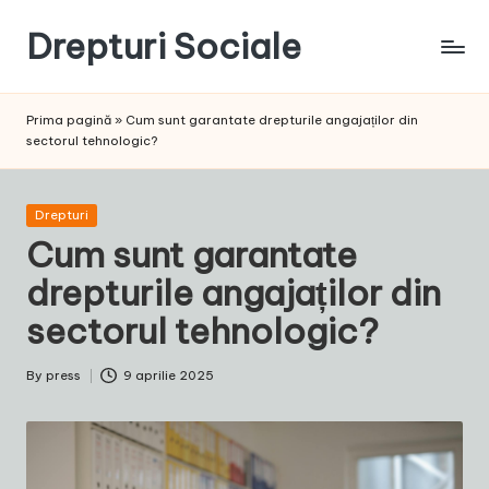
Drepturi Sociale
Skip
to
Susținem
content
Drepturile
Prima pagină
»
Cum sunt garantate drepturile angajaților din
Sociale:
sectorul tehnologic?
Vocea
Ta,
Schimbarea
Posted
Drepturi
Noastră!
in
Cum sunt garantate
drepturile angajaților din
sectorul tehnologic?
By
press
9 aprilie 2025
Posted
by