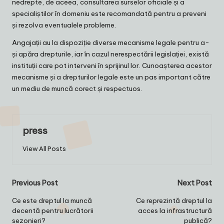
nedrepte, de aceea, consultarea surselor oficiale și a
specialiștilor în domeniu este recomandată pentru a preveni
și rezolva eventualele probleme.
Angajații au la dispoziție diverse mecanisme legale pentru a-
și apăra drepturile, iar în cazul nerespectării legislației, există
instituții care pot interveni în sprijinul lor. Cunoașterea acestor
mecanisme și a drepturilor legale este un pas important către
un mediu de muncă corect și respectuos.
press
View All Posts
Post
Previous Post
Next Post
navigation
Ce este dreptul la muncă
Ce reprezintă dreptul la
decentă pentru lucrătorii
acces la infrastructură
sezonieri?
publică?