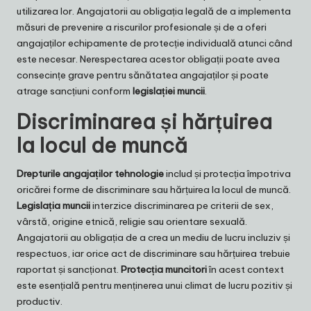
utilizarea lor. Angajatorii au obligația legală de a implementa
măsuri de prevenire a riscurilor profesionale și de a oferi
angajaților echipamente de protecție individuală atunci când
este necesar. Nerespectarea acestor obligații poate avea
consecințe grave pentru sănătatea angajaților și poate
atrage sancțiuni conform
legislației muncii
.
Discriminarea și hărțuirea
la locul de muncă
Drepturile angajaților tehnologie
includ și protecția împotriva
oricărei forme de discriminare sau hărțuirea la locul de muncă.
Legislația muncii
interzice discriminarea pe criterii de sex,
vârstă, origine etnică, religie sau orientare sexuală.
Angajatorii au obligația de a crea un mediu de lucru incluziv și
respectuos, iar orice act de discriminare sau hărțuirea trebuie
raportat și sancționat.
Protecția muncitori
în acest context
este esențială pentru menținerea unui climat de lucru pozitiv și
productiv.