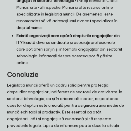
angajat în sectorul tehnologic?
Puteți consulta Codul
Muncii, site-ul Inspecției Muncii și alte resurse online
specializate în legislația muncii. De asemenea, este
recomandat să vă adresați unui avocat specializat în
dreptul muncii.
Există organizații care apără drepturile angajaților din
IT?
Există diverse sindicate și asociații profesionale
care pot oferi sprijin și informații angajaților din sectorul
tehnologic. Informații despre acestea pot fi găsite
online.
Concluzie
Legislația muncii oferă un cadru solid pentru protecția
drepturilor angajaților, indiferent de sectorul de activitate. În
sectorul tehnologic, ca și în oricare alt sector, respectarea
acestor drepturi este crucială pentru asigurarea unui mediu de
muncă echitabil și productiv. Este esențial ca atât
angajatorii, cât și angajații să cunoască și să respecte
prevederile legale. Lipsa de informare poate duce la situații