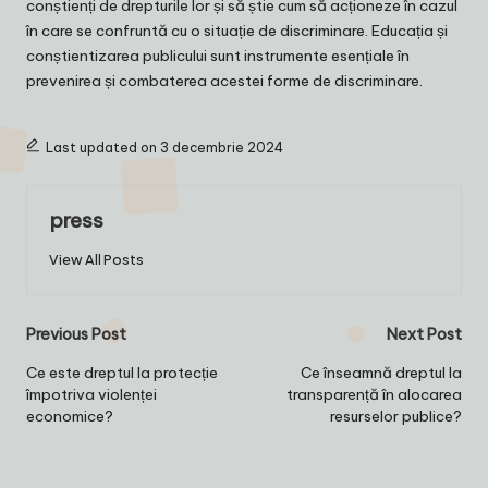
conștienți de drepturile lor și să știe cum să acționeze în cazul
în care se confruntă cu o situație de discriminare. Educația și
conștientizarea publicului sunt instrumente esențiale în
prevenirea și combaterea acestei forme de discriminare.
Last updated on 3 decembrie 2024
press
View All Posts
Post
Previous Post
Next Post
navigation
Ce este dreptul la protecție
Ce înseamnă dreptul la
împotriva violenței
transparență în alocarea
economice?
resurselor publice?