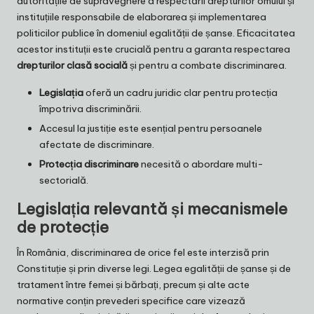
autoritățile de supraveghere a respectării drepturilor omului și
instituțiile responsabile de elaborarea și implementarea
politicilor publice în domeniul egalității de șanse. Eficacitatea
acestor instituții este crucială pentru a garanta respectarea
drepturilor clasă socială
și pentru a combate discriminarea.
Legislația
oferă un cadru juridic clar pentru protecția
împotriva discriminării.
Accesul la justiție este esențial pentru persoanele
afectate de discriminare.
Protecția discriminare
necesită o abordare multi-
sectorială.
Legislația relevantă și mecanismele
de protecție
În România, discriminarea de orice fel este interzisă prin
Constituție și prin diverse legi. Legea egalității de șanse și de
tratament între femei și bărbați, precum și alte acte
normative conțin prevederi specifice care vizează