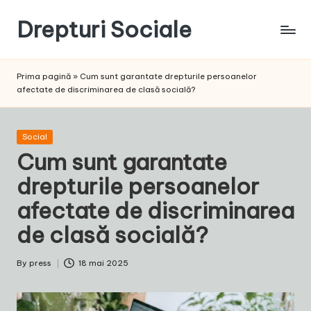
Drepturi Sociale
Skip
to
Susținem
content
Drepturile
Prima pagină
»
Cum sunt garantate drepturile persoanelor
Sociale:
afectate de discriminarea de clasă socială?
Vocea
Ta,
Schimbarea
Posted
Social
Noastră!
in
Cum sunt garantate
drepturile persoanelor
afectate de discriminarea
de clasă socială?
By
press
18 mai 2025
Posted
by