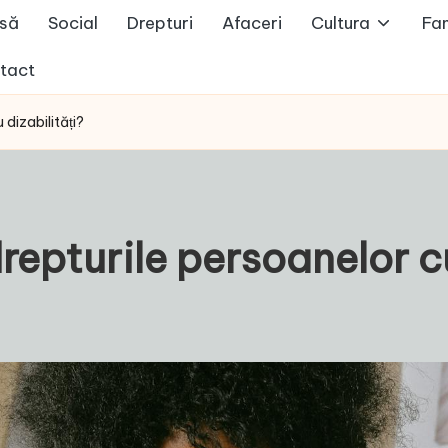
să
Social
Drepturi
Afaceri
Cultura
Fam
tact
dizabilități?
repturile persoanelor cu