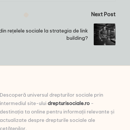
Next Post
din rețelele sociale la strategia de link
building?
Descoperă universul drepturilor sociale prin
intermediul site-ului
drepturisociale.ro
-
destinația ta online pentru informații relevante și
actualizate despre drepturile sociale ale
cetățenilor.