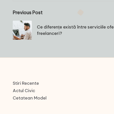
Post
Previous Post
navigation
Ce diferențe există între serviciile of
freelanceri?
Stiri Recente
Actul Civic
Cetatean Model