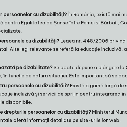
or persoanelor cu dizabilități?
În România, există mai mult
ală pentru Egalitatea de Șanse între Femei și Bărbați, C
cializate.
persoanele cu dizabilități?
Legea nr. 448/2006 privind 
. Alte legi relevante se referă la educație incluzivă, a
bazată pe dizabilitate?
Se poate depune o plângere la 
te, în funcție de natura situației. Este important să se d
tru persoanele cu dizabilități?
Există o gamă largă de se
cație incluzivă și servicii de sprijin pentru integrarea î
le disponibile.
 drepturile persoanelor cu dizabilități?
Ministerul Muncii
ale oferă informații detaliate pe site-urile lor web.