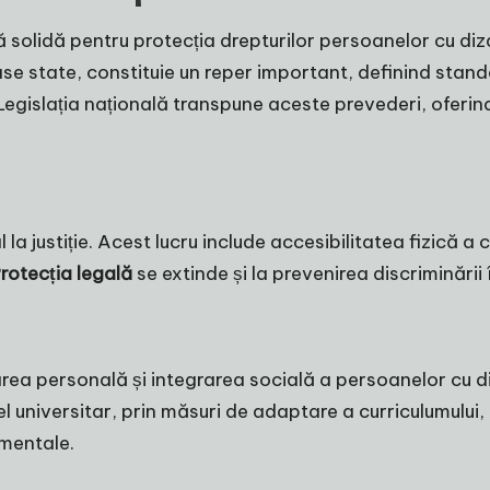
ă solidă pentru protecția drepturilor persoanelor cu diz
oase state, constituie un reper important, definind sta
. Legislația națională transpune aceste prevederi, oferi
 la justiție. Acest lucru include accesibilitatea fizică a 
rotecția legală
se extinde și la prevenirea discriminării 
rea personală și integrarea socială a persoanelor cu di
 universitar, prin măsuri de adaptare a curriculumului, 
mentale.