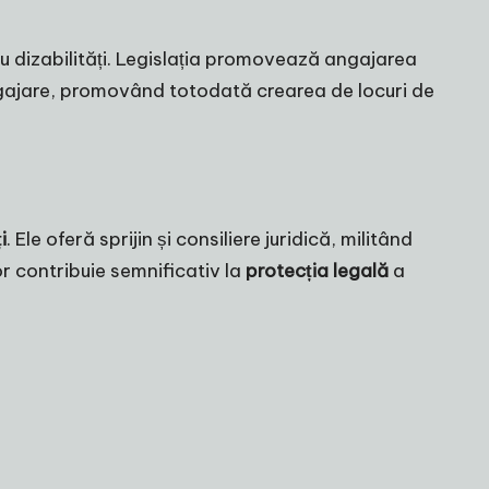
 dizabilități. Legislația promovează angajarea
ngajare, promovând totodată crearea de locuri de
i
. Ele oferă sprijin și consiliere juridică, militând
lor contribuie semnificativ la
protecția legală
a