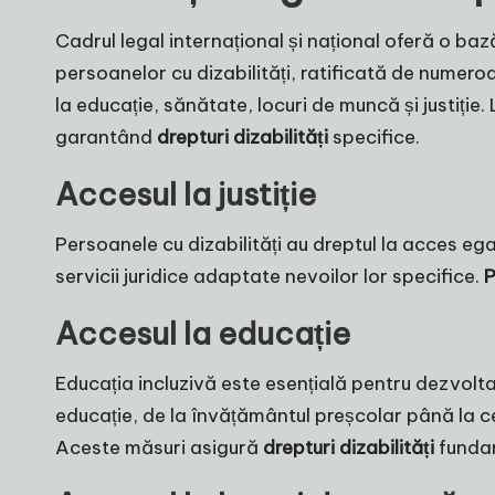
Cadrul legal internațional și național oferă o baz
persoanelor cu dizabilități, ratificată de numer
la educație, sănătate, locuri de muncă și justiție
garantând
drepturi dizabilități
specifice.
Accesul la justiție
Persoanele cu dizabilități au dreptul la acces egal
servicii juridice adaptate nevoilor lor specifice.
P
Accesul la educație
Educația incluzivă este esențială pentru dezvolta
educație, de la învățământul preșcolar până la cel
Aceste măsuri asigură
drepturi dizabilități
funda