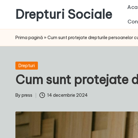
Aca
Drepturi Sociale
Skip
Con
to
Susținem
content
Drepturile
Prima pagină
»
Cum sunt protejate drepturile persoanelor cu 
Sociale:
Vocea
Ta,
Posted
Drepturi
Schimbarea
in
Cum sunt protejate d
Noastră!
By
press
14 decembrie 2024
Posted
by