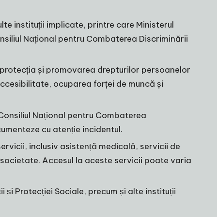
e instituții implicate, printre care Ministerul
onsiliul Național pentru Combaterea Discriminării
protecția și promovarea drepturilor persoanelor
ccesibilitate, ocuparea forței de muncă și
Consiliul Național pentru Combaterea
ocumenteze cu atenție incidentul.
rvicii, inclusiv asistență medicală, servicii de
n societate. Accesul la aceste servicii poate varia
 și Protecției Sociale, precum și alte instituții