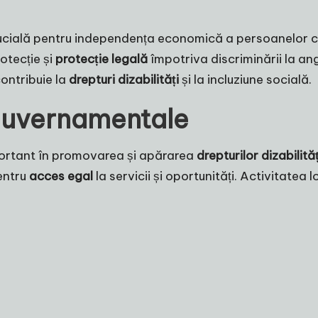
rucială pentru independența economică a persoanelor cu
otecție și
protecție legală
împotriva discriminării la a
ontribuie la
drepturi dizabilități
și la incluziune socială.
eguvernamentale
portant în promovarea și apărarea
drepturilor dizabilităț
pentru
acces egal
la servicii și oportunități. Activitatea 