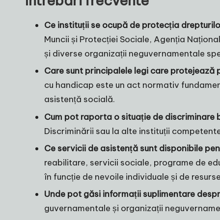
Întrebări frecvente
Ce instituții se ocupă de protecția drepturil
Muncii și Protecției Sociale, Agenția Națion
și diverse organizații neguvernamentale spe
Care sunt principalele legi care protejează 
cu handicap este un act normativ fundamental
asistență socială.
Cum pot raporta o situație de discriminare 
Discriminării sau la alte instituții competen
Ce servicii de asistență sunt disponibile pen
reabilitare, servicii sociale, programe de edu
în funcție de nevoile individuale și de resurse
Unde pot găsi informații suplimentare despre
guvernamentale și organizații neguvernament