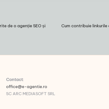
erite de o agenție SEO și
Cum contribuie linkurile 
Contact
:
office@e-agentie.ro
SC ARC MEDIASOFT SRL