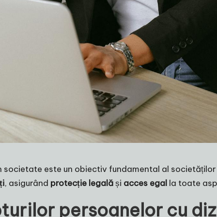
în societate este un obiectiv fundamental al societățilo
ți
, asigurând
protecție legală
și
acces egal
la toate aspe
turilor persoanelor cu diza