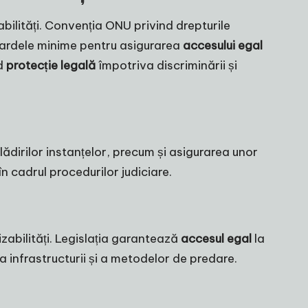
abilități. Convenția ONU privind drepturile
ndardele minime pentru asigurarea
accesului egal
nd
protecție legală
împotriva discriminării și
clădirilor instanțelor, precum și asigurarea unor
în cadrul procedurilor judiciare.
zabilități. Legislația garantează
accesul egal
la
a infrastructurii și a metodelor de predare.