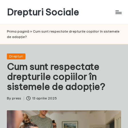
Drepturi Sociale
Skip
to
Susținem
content
Drepturile
Prima pagină
»
Cum sunt respectate drepturile copiilor în sistemele
Sociale:
de adopție?
Vocea
Ta,
Schimbarea
Posted
Drepturi
Noastră!
in
Cum sunt respectate
drepturile copiilor în
sistemele de adopție?
By
press
13 aprilie 2025
Posted
by