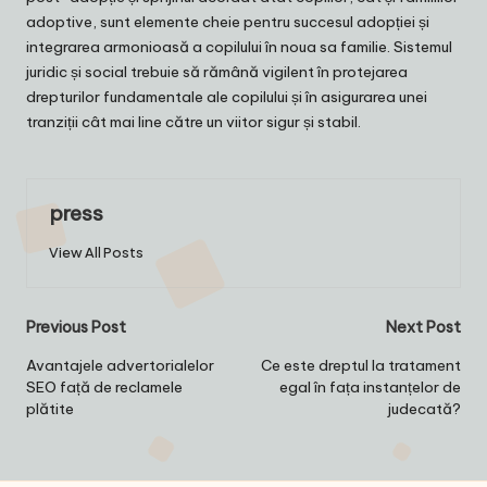
adoptive, sunt elemente cheie pentru succesul adopției și
integrarea armonioasă a copilului în noua sa familie. Sistemul
juridic și social trebuie să rămână vigilent în protejarea
drepturilor fundamentale ale copilului și în asigurarea unei
tranziții cât mai line către un viitor sigur și stabil.
press
View All Posts
Post
Previous Post
Next Post
navigation
Avantajele advertorialelor
Ce este dreptul la tratament
SEO față de reclamele
egal în fața instanțelor de
plătite
judecată?