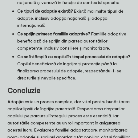
națională și variază în funcție de contextul specific.
Ce tipuri de adopție există?
Există mai multe tipuri de
adopție, inclusiv adopția națională și adopția
internațională.
Ce sprijin primesc familiile adoptive?
Familiile adoptive
beneficiază de sprijin din partea autorităților
competente, inclusiv consiliere și monitorizare.
Ce se întâmplă cu copilul în timpul procesului de adopție?
Copilul beneficiază de îngrijire și protecție până la
finalizarea procesului de adopție, respectându-i-se
drepturile și nevoile specifice.
Concluzie
Adopția este un proces complex, dar vital pentru bunăstarea
copiilor lipsiți de îngrijire parentală. Respectarea drepturilor
copilului pe parcursul întregului proces este esențială, iar
autoritățile competente au un rol important în asigurarea
acestui lucru. Evaluarea familiei adoptatoare, monitorizarea
post-adopție și sprijinul acordat atât copiilor, cât și familiilor