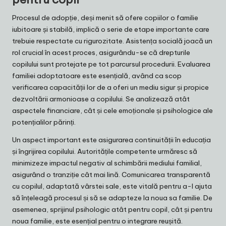
Procesul de adopție, deși menit să ofere copiilor o familie
iubitoare și stabilă, implică o serie de etape importante care
trebuie respectate cu rigurozitate. Asistența socială joacă un
rol crucial în acest proces, asigurându-se că drepturile
copilului sunt protejate pe tot parcursul procedurii. Evaluarea
familiei adoptatoare este esențială, având ca scop
verificarea capacității lor de a oferi un mediu sigur și propice
dezvoltării armonioase a copilului. Se analizează atât
aspectele financiare, cât și cele emoționale și psihologice ale
potențialilor părinți.
Un aspect important este asigurarea continuității în educația
și îngrijirea copilului. Autoritățile competente urmăresc să
minimizeze impactul negativ al schimbării mediului familial,
asigurând o tranziție cât mai lină. Comunicarea transparentă
cu copilul, adaptată vârstei sale, este vitală pentru a-l ajuta
să înțeleagă procesul și să se adapteze la noua sa familie. De
asemenea, sprijinul psihologic atât pentru copil, cât și pentru
noua familie, este esențial pentru o integrare reușită.