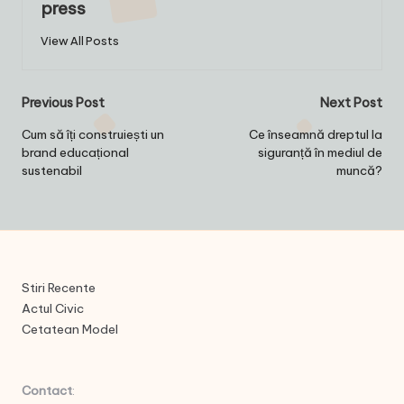
press
View All Posts
Post
Previous Post
Next Post
navigation
Cum să îți construiești un
Ce înseamnă dreptul la
brand educațional
siguranță în mediul de
sustenabil
muncă?
Stiri Recente
Actul Civic
Cetatean Model
Contact
: