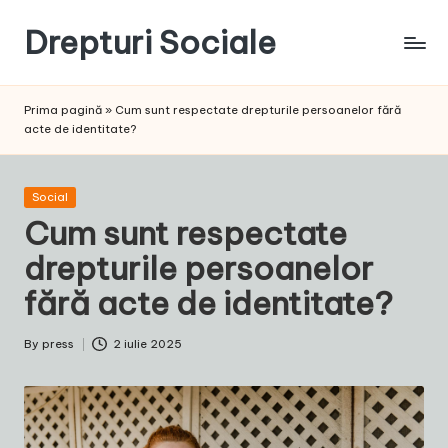
Drepturi Sociale
Skip
to
Susținem
content
Drepturile
Prima pagină
»
Cum sunt respectate drepturile persoanelor fără
Sociale:
acte de identitate?
Vocea
Ta,
Schimbarea
Posted
Social
Noastră!
in
Cum sunt respectate
drepturile persoanelor
fără acte de identitate?
By
press
2 iulie 2025
Posted
by