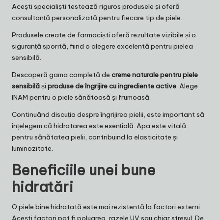
Acești specialiști testează riguros produsele și oferă
consultanță personalizată pentru fiecare tip de piele.
Produsele create de farmaciști oferă rezultate vizibile și o
siguranță sporită, fiind o alegere excelentă pentru pielea
sensibilă.
Descoperă gama completă de
creme naturale pentru piele
sensibilă
și
produse de îngrijire cu ingrediente active
.
Alege
INAM pentru o piele sănătoasă și frumoasă.
Continuând discuția despre îngrijirea pielii, este important să
înțelegem că hidratarea este esențială. Apa este vitală
pentru sănătatea pielii, contribuind la elasticitate și
luminozitate.
Beneficiile unei bune
hidratări
O piele bine hidratată este mai rezistentă la factori externi.
Acești factori pot fi poluarea, razele UV sau chiar stresul. De