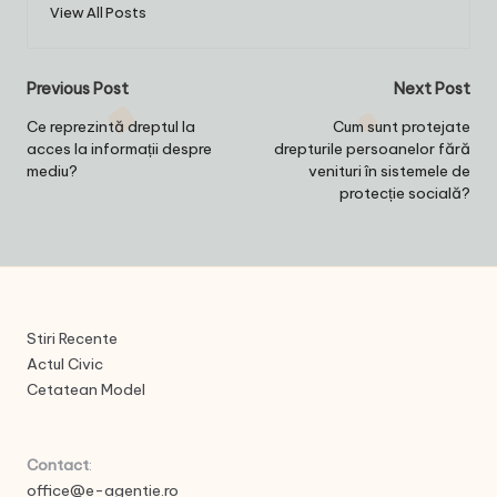
View All Posts
Post
Previous Post
Next Post
navigation
Ce reprezintă dreptul la
Cum sunt protejate
acces la informații despre
drepturile persoanelor fără
mediu?
venituri în sistemele de
protecție socială?
Stiri Recente
Actul Civic
Cetatean Model
Contact
:
office@e-agentie.ro