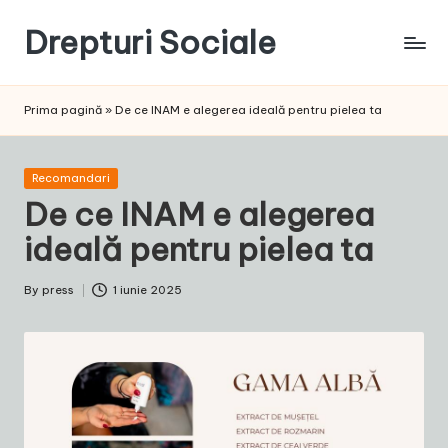
Drepturi Sociale
Skip
to
Susținem
content
Drepturile
Prima pagină
»
De ce INAM e alegerea ideală pentru pielea ta
Sociale:
Vocea
Ta,
Posted
Recomandari
Schimbarea
in
De ce INAM e alegerea
Noastră!
ideală pentru pielea ta
By
press
1 iunie 2025
Posted
by