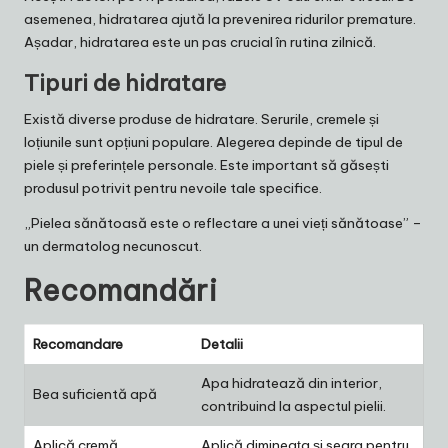
asemenea, hidratarea ajută la prevenirea ridurilor premature.
Așadar, hidratarea este un pas crucial în rutina zilnică.
Tipuri de hidratare
Există diverse produse de hidratare. Serurile, cremele și
loțiunile sunt opțiuni populare. Alegerea depinde de tipul de
piele și preferințele personale. Este important să găsești
produsul potrivit pentru nevoile tale specifice.
„Pielea sănătoasă este o reflectare a unei vieți sănătoase” –
un dermatolog necunoscut.
Recomandări
Recomandare
Detalii
Apa hidratează din interior,
Bea suficientă apă
contribuind la aspectul pielii.
Aplică cremă
Aplică dimineața și seara pentru