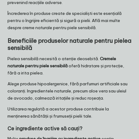
prevenind reacțiile adverse.
Încrederea în produse create de specialiști este esențială
pentru o îngrijire eficientă și sigură a pielii.
Află mai multe
despre creme naturale pentru piele sensibilă.
Beneficiile produselor naturale pentru pielea
sensibilă
Pielea sensibilă necesită o atenție deosebită.
Cremele
naturale pentru piele sensibilă
oferă hidratare și protecție,
fără a irita pielea.
Alege produse hipoalergenice, fără parfumuri artificiale sau
coloranți. Ingredientele naturale, precum aloe vera sau uleiul
de avocado, calmează iritațiile și reduc roșeața.
Utilizarea regulată a acestor produse contribuie la
menținerea sănătății și frumuseții pielii tale.
Ce ingrediente active să cauți?
Multe
produse de îngrijire cu ingrediente active
conțin