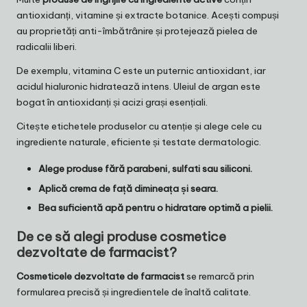
antioxidanți, vitamine și extracte botanice. Acești compuși
au proprietăți anti-îmbătrânire și protejează pielea de
radicalii liberi.
De exemplu, vitamina C este un puternic antioxidant, iar
acidul hialuronic hidratează intens. Uleiul de argan este
bogat în antioxidanți și acizi grași esențiali.
Citește etichetele produselor cu atenție și alege cele cu
ingrediente naturale, eficiente și testate dermatologic.
Alege produse fără parabeni, sulfati sau siliconi.
Aplică crema de față dimineața și seara.
Bea suficientă apă pentru o hidratare optimă a pielii.
De ce să alegi produse cosmetice
dezvoltate de farmacist?
Cosmeticele dezvoltate de farmacist
se remarcă prin
formularea precisă și ingredientele de înaltă calitate.