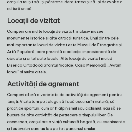
orașul a reușit să-și păstreze identitatea și să-și dezvolte o
cultură unică.
Locații de vizitat
Campeni are multe locații de vizitat, inclusiv muzee,
monumente istorice și alte atracții turistice. Unul dintre cele
mai importante locuri de vizitat este Muzeul de Etnografie și
Artă Populară, care prezintă o colecție impresionantă de
obiecte și artefacte locale. Alte locații de vizitat includ
Biserica Ortodoxă Sfântul Nicolae, Casa Memorială „Avram
Iancu” și multe altele.
Activități de agrement
Campeni oferă o varietate de activități de agrement pentru
turiști. Vizitatorii pot alege să facă excursii în natură, să
practice sporturi, cum ar fi alpinismul sau ciclismul, sau să se
bucure de alte activități de petrecere a timpului liber. De
asemenea, orașul are o viață culturală bogată, cu evenimente
și festivaluri care au loc pe tot parcursul anului.