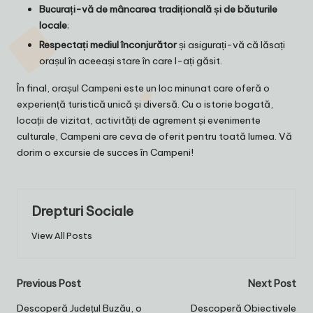
Bucurați-vă de mâncarea tradițională și de băuturile
locale
;
Respectați mediul înconjurător
și asigurați-vă că lăsați
orașul în aceeași stare în care l-ați găsit.
În final, orașul Campeni este un loc minunat care oferă o
experiență turistică unică și diversă. Cu o istorie bogată,
locații de vizitat, activități de agrement și evenimente
culturale, Campeni are ceva de oferit pentru toată lumea. Vă
dorim o excursie de succes în Campeni!
Drepturi Sociale
View All Posts
Post
Previous Post
Next Post
navigation
Descoperă Județul Buzău, o
Descoperă Obiectivele