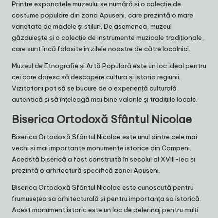
Printre exponatele muzeului se numără și o colecție de
costume populare din zona Apuseni, care prezintă o mare
varietate de modele și stiluri. De asemenea, muzeul
găzduiește și o colecție de instrumente muzicale tradiționale,
care sunt încă folosite în zilele noastre de către localnici.
Muzeul de Etnografie și Artă Populară este un loc ideal pentru
cei care doresc să descopere cultura și istoria regiunii.
Vizitatorii pot să se bucure de o experiență culturală
autentică și să înțeleagă mai bine valorile și tradițiile locale.
Biserica Ortodoxă Sfântul Nicolae
Biserica Ortodoxă Sfântul Nicolae este unul dintre cele mai
vechi și mai importante monumente istorice din Campeni.
Această biserică a fost construită în secolul al XVIII-lea și
prezintă o arhitectură specifică zonei Apuseni.
Biserica Ortodoxă Sfântul Nicolae este cunoscută pentru
frumusețea sa arhitecturală și pentru importanța sa istorică.
Acest monument istoric este un loc de pelerinaj pentru mulți