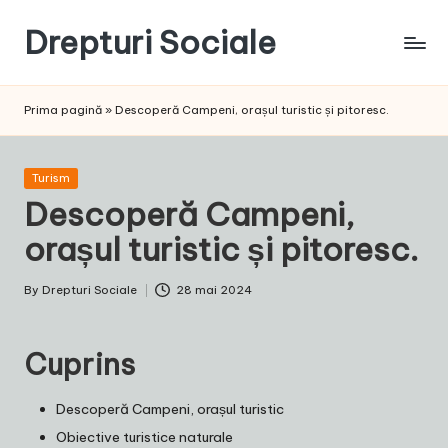
Drepturi Sociale
Skip
to
Susținem
content
Drepturile
Prima pagină
»
Descoperă Campeni, orașul turistic și pitoresc.
Sociale:
Vocea
Ta,
Posted
Turism
Schimbarea
in
Descoperă Campeni,
Noastră!
orașul turistic și pitoresc.
By
Drepturi Sociale
28 mai 2024
Posted
by
Cuprins
Descoperă Campeni, orașul turistic
Obiective turistice naturale