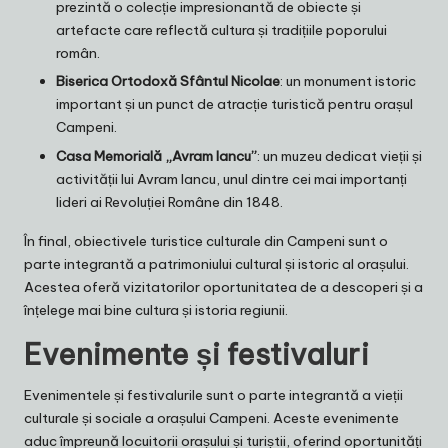
prezintă o colecție impresionantă de obiecte și
artefacte care reflectă cultura și tradițiile poporului
român.
Biserica Ortodoxă Sfântul Nicolae
: un monument istoric
important și un punct de atracție turistică pentru orașul
Campeni.
Casa Memorială „Avram Iancu”
: un muzeu dedicat vieții și
activității lui Avram Iancu, unul dintre cei mai importanți
lideri ai Revoluției Române din 1848.
În final, obiectivele turistice culturale din Campeni sunt o
parte integrantă a patrimoniului cultural și istoric al orașului.
Acestea oferă vizitatorilor oportunitatea de a descoperi și a
înțelege mai bine cultura și istoria regiunii.
Evenimente și festivaluri
Evenimentele și festivalurile sunt o parte integrantă a vieții
culturale și sociale a orașului Campeni. Aceste evenimente
aduc împreună locuitorii orașului și turiștii, oferind oportunități