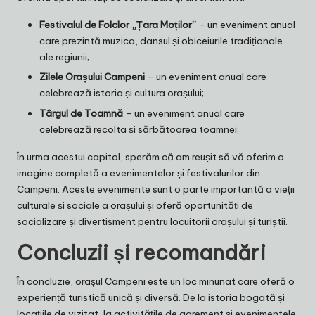
Festivalul de Folclor „Țara Moților”
– un eveniment anual
care prezintă muzica, dansul și obiceiurile tradiționale
ale regiunii;
Zilele Orașului Campeni
– un eveniment anual care
celebrează istoria și cultura orașului;
Târgul de Toamnă
– un eveniment anual care
celebrează recolta și sărbătoarea toamnei;
În urma acestui capitol, sperăm că am reușit să vă oferim o
imagine completă a evenimentelor și festivalurilor din
Campeni. Aceste evenimente sunt o parte importantă a vieții
culturale și sociale a orașului și oferă oportunități de
socializare și divertisment pentru locuitorii orașului și turiștii.
Concluzii și recomandări
În concluzie, orașul Campeni este un loc minunat care oferă o
experiență turistică unică și diversă. De la istoria bogată și
locațiile de vizitat, la activitățile de agrement și evenimentele