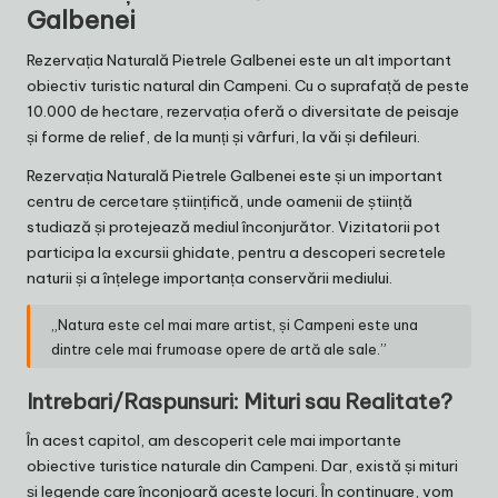
Galbenei
Rezervația Naturală Pietrele Galbenei este un alt important
obiectiv turistic natural din Campeni. Cu o suprafață de peste
10.000 de hectare, rezervația oferă o diversitate de peisaje
și forme de relief, de la munți și vârfuri, la văi și defileuri.
Rezervația Naturală Pietrele Galbenei este și un important
centru de cercetare științifică, unde oamenii de știință
studiază și protejează mediul înconjurător. Vizitatorii pot
participa la excursii ghidate, pentru a descoperi secretele
naturii și a înțelege importanța conservării mediului.
„Natura este cel mai mare artist, și Campeni este una
dintre cele mai frumoase opere de artă ale sale.”
Intrebari/Raspunsuri: Mituri sau Realitate?
În acest capitol, am descoperit cele mai importante
obiective turistice naturale din Campeni. Dar, există și mituri
și legende care înconjoară aceste locuri. În continuare, vom