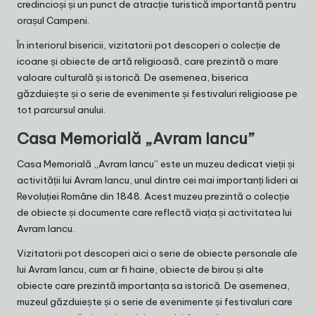
credincioși și un punct de atracție turistică importantă pentru
orașul Campeni.
În interiorul bisericii, vizitatorii pot descoperi o colecție de
icoane și obiecte de artă religioasă, care prezintă o mare
valoare culturală și istorică. De asemenea, biserica
găzduiește și o serie de evenimente și festivaluri religioase pe
tot parcursul anului.
Casa Memorială „Avram Iancu”
Casa Memorială „Avram Iancu” este un muzeu dedicat vieții și
activității lui Avram Iancu, unul dintre cei mai importanți lideri ai
Revoluției Române din 1848. Acest muzeu prezintă o colecție
de obiecte și documente care reflectă viața și activitatea lui
Avram Iancu.
Vizitatorii pot descoperi aici o serie de obiecte personale ale
lui Avram Iancu, cum ar fi haine, obiecte de birou și alte
obiecte care prezintă importanța sa istorică. De asemenea,
muzeul găzduiește și o serie de evenimente și festivaluri care