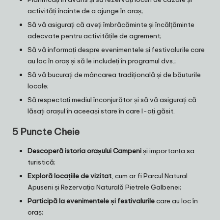
activități înainte de a ajunge în oraș;
Să vă asigurați că aveți îmbrăcăminte și încălțăminte
adecvate pentru activitățile de agrement;
Să vă informați despre evenimentele și festivalurile care
au loc în oraș și să le includeți în programul dvs.;
Să vă bucurați de mâncarea tradițională și de băuturile
locale;
Să respectați mediul înconjurător și să vă asigurați că
lăsați orașul în aceeași stare în care l-ați găsit.
5 Puncte Cheie
Descoperă istoria orașului Campeni
și importanța sa
turistică;
Exploră locațiile de vizitat
, cum ar fi Parcul Natural
Apuseni și Rezervația Naturală Pietrele Galbenei;
Participă la evenimentele și festivalurile
care au loc în
oraș;