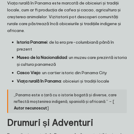
Viața rurală în Panama este marcată de obiceiuri și tradiții
locale, cum ar fi producția de cafea și cacao, agricultura și
creșterea animalelor. Vizitatorii pot descoperi comunități
rurale care păstrează încă obiceiurile și tradițiile indigene și
africane.
Istoria Panamei
: de la era pre-columbiană până în
prezent
Museo de la Nacionalidad
: un muzeu care prezintă istoria
și cultura panameză
Casco Viejo
: un cartier istoric din Panama City
Viața rurală în Panama
: obiceiuri și tradiții locale
„Panama este o țară cu o istorie bogată și diverse, care
reflectă moștenirea indigenă, spaniolă și africană.” – [
Autor necunoscut
]
Drumuri și Adventuri