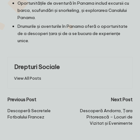
Oportunitățile de aventură în Panama includ excursii cu
barca, scufundări și snorkeling, și explorarea Canalului
Panama.
Drumurile și aventurile în Panama oferă o oportunitate
de a descoperi țara și de a se bucura de experiențe
unice.
Drepturi Sociale
View All Posts
Post
Previous Post
Next Post
navigation
Descoperă Secretele
Descoperă Andorra, Țara
Fotbalului Francez
Pitorească – Locuri de
Vizitat și Evenimente