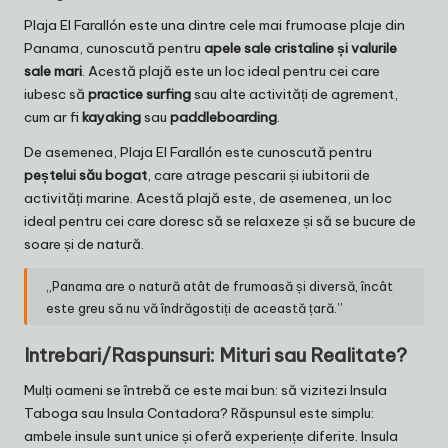
Plaja El Farallón este una dintre cele mai frumoase plaje din
Panama, cunoscută pentru
apele sale cristaline și valurile
sale mari
. Acestă plajă este un loc ideal pentru cei care
iubesc să
practice surfing
sau alte activități de agrement,
cum ar fi
kayaking
sau
paddleboarding
.
De asemenea, Plaja El Farallón este cunoscută pentru
peștelui său bogat
, care atrage pescarii și iubitorii de
activități marine. Acestă plajă este, de asemenea, un loc
ideal pentru cei care doresc să se relaxeze și să se bucure de
soare și de natură.
„Panama are o natură atât de frumoasă și diversă, încât
este greu să nu vă îndrăgostiți de această țară.”
Intrebari/Raspunsuri: Mituri sau Realitate?
Mulți oameni se întrebă ce este mai bun: să vizitezi Insula
Taboga sau Insula Contadora? Răspunsul este simplu:
ambele insule sunt unice și oferă experiențe diferite. Insula