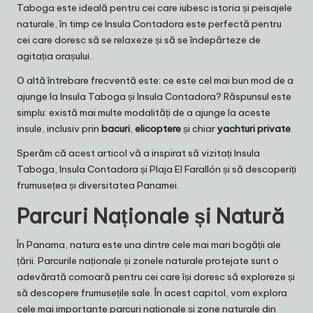
Taboga este ideală pentru cei care iubesc istoria și peisajele
naturale, în timp ce Insula Contadora este perfectă pentru
cei care doresc să se relaxeze și să se îndepărteze de
agitația orașului.
O altă întrebare frecventă este: ce este cel mai bun mod de a
ajunge la Insula Taboga și Insula Contadora? Răspunsul este
simplu: există mai multe modalități de a ajunge la aceste
insule, inclusiv prin
bacuri
,
elicoptere
și chiar
yachturi private
.
Sperăm că acest articol vă a inspirat să vizitați Insula
Taboga, Insula Contadora și Plaja El Farallón și să descoperiți
frumusețea și diversitatea Panamei.
Parcuri Naționale și Natură
În Panama, natura este una dintre cele mai mari bogății ale
țării. Parcurile naționale și zonele naturale protejate sunt o
adevărată comoară pentru cei care își doresc să exploreze și
să descopere frumusețile sale. În acest capitol, vom explora
cele mai importante parcuri naționale și zone naturale din