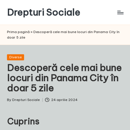
Drepturi Sociale
Skip
to
Susținem
content
Drepturile
Prima pagină
»
Descoperă cele mai bune locuri din Panama City în
Sociale:
doar 5 zile
Vocea
Ta,
Schimbarea
Posted
Diverse
Noastră!
in
Descoperă cele mai bune
locuri din Panama City în
doar 5 zile
By
Drepturi Sociale
24 aprilie 2024
Posted
by
Cuprins