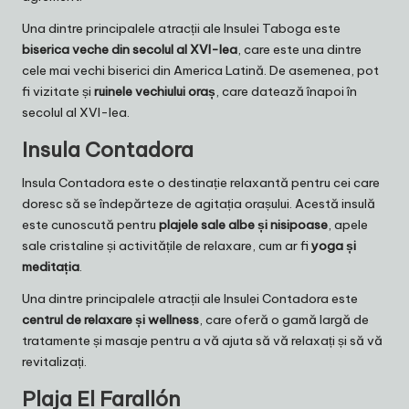
Una dintre principalele atracții ale Insulei Taboga este
biserica veche din secolul al XVI-lea
, care este una dintre
cele mai vechi biserici din America Latină. De asemenea, pot
fi vizitate și
ruinele vechiului oraș
, care datează înapoi în
secolul al XVI-lea.
Insula Contadora
Insula Contadora este o destinație relaxantă pentru cei care
doresc să se îndepărteze de agitația orașului. Acestă insulă
este cunoscută pentru
plajele sale albe și nisipoase
, apele
sale cristaline și activitățile de relaxare, cum ar fi
yoga și
meditația
.
Una dintre principalele atracții ale Insulei Contadora este
centrul de relaxare și wellness
, care oferă o gamă largă de
tratamente și masaje pentru a vă ajuta să vă relaxați și să vă
revitalizați.
Plaja El Farallón