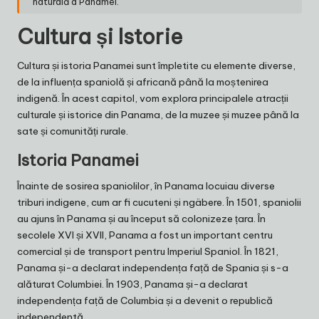
naturală a Panamei.”
Cultura și Istorie
Cultura și istoria Panamei sunt împletite cu elemente diverse,
de la influența spaniolă și africană până la moștenirea
indigenă. În acest capitol, vom explora principalele atracții
culturale și istorice din Panama, de la muzee și muzee până la
sate și comunități rurale.
Istoria Panamei
Înainte de sosirea spaniolilor, în Panama locuiau diverse
triburi indigene, cum ar fi cucuteni și ngäbere. În 1501, spaniolii
au ajuns în Panama și au început să colonizeze țara. În
secolele XVI și XVII, Panama a fost un important centru
comercial și de transport pentru Imperiul Spaniol. În 1821,
Panama și-a declarat independența față de Spania și s-a
alăturat Columbiei. În 1903, Panama și-a declarat
independența față de Columbia și a devenit o republică
independentă.