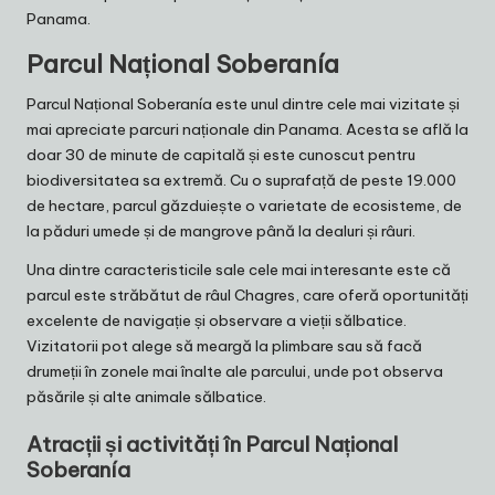
Panama.
Parcul Național Soberanía
Parcul Național Soberanía este unul dintre cele mai vizitate și
mai apreciate parcuri naționale din Panama. Acesta se află la
doar 30 de minute de capitală și este cunoscut pentru
biodiversitatea sa extremă. Cu o suprafață de peste 19.000
de hectare, parcul găzduiește o varietate de ecosisteme, de
la păduri umede și de mangrove până la dealuri și râuri.
Una dintre caracteristicile sale cele mai interesante este că
parcul este străbătut de râul Chagres, care oferă oportunități
excelente de navigație și observare a vieții sălbatice.
Vizitatorii pot alege să meargă la plimbare sau să facă
drumeții în zonele mai înalte ale parcului, unde pot observa
păsările și alte animale sălbatice.
Atracții și activități în Parcul Național
Soberanía