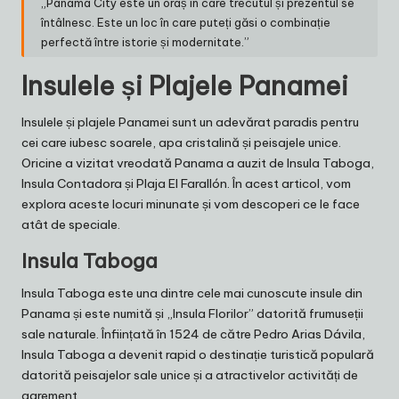
„Panama City este un oraș în care trecutul și prezentul se
întâlnesc. Este un loc în care puteți găsi o combinație
perfectă între istorie și modernitate.”
Insulele și Plajele Panamei
Insulele și plajele Panamei sunt un adevărat paradis pentru
cei care iubesc soarele, apa cristalină și peisajele unice.
Oricine a vizitat vreodată Panama a auzit de Insula Taboga,
Insula Contadora și Plaja El Farallón. În acest articol, vom
explora aceste locuri minunate și vom descoperi ce le face
atât de speciale.
Insula Taboga
Insula Taboga este una dintre cele mai cunoscute insule din
Panama și este numită și „Insula Florilor” datorită frumuseții
sale naturale. Înființată în 1524 de către Pedro Arias Dávila,
Insula Taboga a devenit rapid o destinație turistică populară
datorită peisajelor sale unice și a atractivelor activități de
agrement.