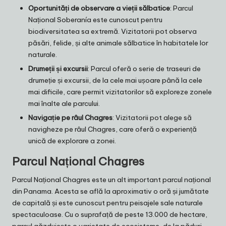
Oportunități de observare a vieții sălbatice
: Parcul
Național Soberanía este cunoscut pentru
biodiversitatea sa extremă. Vizitatorii pot observa
păsări, felide, și alte animale sălbatice în habitatele lor
naturale.
Drumeții și excursii
: Parcul oferă o serie de traseuri de
drumeție și excursii, de la cele mai ușoare până la cele
mai dificile, care permit vizitatorilor să exploreze zonele
mai înalte ale parcului.
Navigație pe râul Chagres
: Vizitatorii pot alege să
navigheze pe râul Chagres, care oferă o experiență
unică de explorare a zonei.
Parcul Național Chagres
Parcul Național Chagres este un alt important parcul național
din Panama. Acesta se află la aproximativ o oră și jumătate
de capitală și este cunoscut pentru peisajele sale naturale
spectaculoase. Cu o suprafață de peste 13.000 de hectare,
parcul găzduiește o varietate de ecosisteme, de la păduri