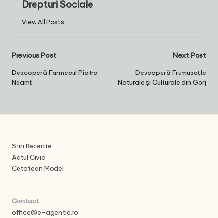
Drepturi Sociale
View All Posts
Post
Previous Post
Next Post
navigation
Descoperă Farmecul Piatra
Descoperă Frumusețile
Neamț
Naturale și Culturale din Gorj
Stiri Recente
Actul Civic
Cetatean Model
Contact
:
office@e-agentie.ro