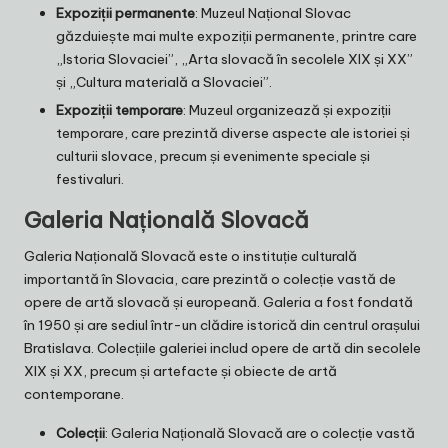
Expoziții permanente
: Muzeul Național Slovac
găzduiește mai multe expoziții permanente, printre care
„Istoria Slovaciei”, „Arta slovacă în secolele XIX și XX”
și „Cultura materială a Slovaciei”.
Expoziții temporare
: Muzeul organizează și expoziții
temporare, care prezintă diverse aspecte ale istoriei și
culturii slovace, precum și evenimente speciale și
festivaluri.
Galeria Națională Slovacă
Galeria Națională Slovacă este o instituție culturală
importantă în Slovacia, care prezintă o colecție vastă de
opere de artă slovacă și europeană. Galeria a fost fondată
în 1950 și are sediul într-un clădire istorică din centrul orașului
Bratislava. Colecțiile galeriei includ opere de artă din secolele
XIX și XX, precum și artefacte și obiecte de artă
contemporane.
Colecții
: Galeria Națională Slovacă are o colecție vastă