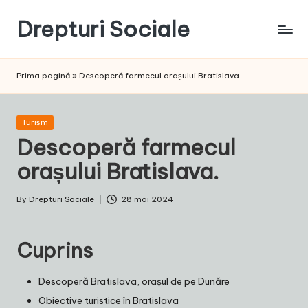
Drepturi Sociale
Skip
to
Susținem
content
Drepturile
Prima pagină
»
Descoperă farmecul orașului Bratislava.
Sociale:
Vocea
Ta,
Posted
Turism
Schimbarea
in
Descoperă farmecul
Noastră!
orașului Bratislava.
By
Drepturi Sociale
28 mai 2024
Posted
by
Cuprins
Descoperă Bratislava, orașul de pe Dunăre
Obiective turistice în Bratislava