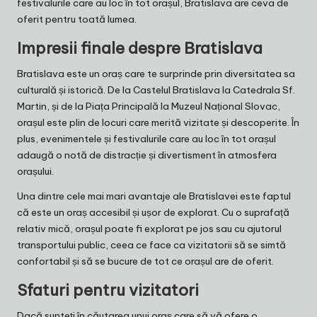
festivalurile care au loc în tot orașul, Bratislava are ceva de
oferit pentru toată lumea.
Impresii finale despre Bratislava
Bratislava este un oraș care te surprinde prin diversitatea sa
culturală și istorică. De la Castelul Bratislava la Catedrala Sf.
Martin, și de la Piața Principală la Muzeul Național Slovac,
orașul este plin de locuri care merită vizitate și descoperite. În
plus, evenimentele și festivalurile care au loc în tot orașul
adaugă o notă de distracție și divertisment în atmosfera
orașului.
Una dintre cele mai mari avantaje ale Bratislavei este faptul
că este un oraș accesibil și ușor de explorat. Cu o suprafață
relativ mică, orașul poate fi explorat pe jos sau cu ajutorul
transportului public, ceea ce face ca vizitatorii să se simtă
confortabil și să se bucure de tot ce orașul are de oferit.
Sfaturi pentru vizitatori
Dacă sunteți în căutarea unui oraș care să vă ofere o