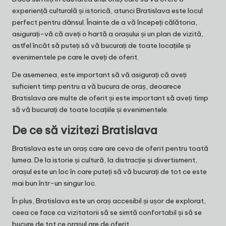
experiență culturală și istorică, atunci Bratislava este locul
perfect pentru dânsul. Înainte de a vă începeți călătoria,
asigurați-vă că aveți o hartă a orașului și un plan de vizită,
astfel încât să puteți să vă bucurați de toate locațiile și
evenimentele pe care le aveți de oferit.
De asemenea, este important să vă asigurați că aveți
suficient timp pentru a vă bucura de oraș, deoarece
Bratislava are multe de oferit și este important să aveți timp
să vă bucurați de toate locațiile și evenimentele.
De ce să vizitezi Bratislava
Bratislava este un oraș care are ceva de oferit pentru toată
lumea. De la istorie și cultură, la distracție și divertisment,
orașul este un loc în care puteți să vă bucurați de tot ce este
mai bun într-un singur loc.
În plus, Bratislava este un oraș accesibil și ușor de explorat,
ceea ce face ca vizitatorii să se simtă confortabil și să se
bucure de tot ce orașul are de oferit.