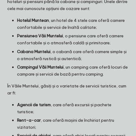
hoteluri și pensiuni până la cabane și campinguri. Unele dintre
cele mai cunoscute opțiuni de cazare sunt:
Hotelul Muntean
, un hotel de 4 stele care oferă camere
confortabile și servicii de înaltă calitate;
Pensiunea Văii Muntelui
, o pensiune care oferă camere
confortabile și o atmosferă caldă și primitoare;
Cabana Muntelui
, o cabană care oferă camere simple și
o atmosferă rustică și autentică;
Campingul Văii Muntelui
, un camping care oferă locuri de
campare și servicii de bază pentru camping.
În Văile Muntelui, găsiți și o varietate de servicii turistice, cum
ar fi:
Agencii de turism
, care oferă excursii și pachete
turistice;
Rent-a-car
, care oferă mașini de închiriat pentru
vizitatori;
Servicii de ghidaj
, care oferă ghizi locali pentru excursii