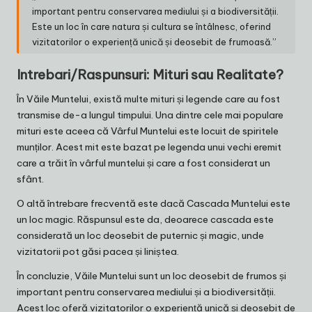
important pentru conservarea mediului și a biodiversității.
Este un loc în care natura și cultura se întâlnesc, oferind
vizitatorilor o experiență unică și deosebit de frumoasă.”
Intrebari/Raspunsuri: Mituri sau Realitate?
În Văile Muntelui, există multe mituri și legende care au fost
transmise de-a lungul timpului. Una dintre cele mai populare
mituri este aceea că Vârful Muntelui este locuit de spiritele
munților. Acest mit este bazat pe legenda unui vechi eremit
care a trăit în vârful muntelui și care a fost considerat un
sfânt.
O altă întrebare frecventă este dacă Cascada Muntelui este
un loc magic. Răspunsul este da, deoarece cascada este
considerată un loc deosebit de puternic și magic, unde
vizitatorii pot găsi pacea și liniștea.
În concluzie, Văile Muntelui sunt un loc deosebit de frumos și
important pentru conservarea mediului și a biodiversității.
Acest loc oferă vizitatorilor o experiență unică și deosebit de