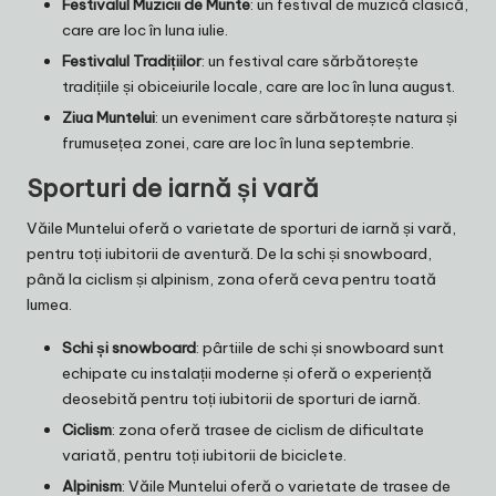
Festivalul Muzicii de Munte
: un festival de muzică clasică,
care are loc în luna iulie.
Festivalul Tradițiilor
: un festival care sărbătorește
tradițiile și obiceiurile locale, care are loc în luna august.
Ziua Muntelui
: un eveniment care sărbătorește natura și
frumusețea zonei, care are loc în luna septembrie.
Sporturi de iarnă și vară
Văile Muntelui oferă o varietate de sporturi de iarnă și vară,
pentru toți iubitorii de aventură. De la schi și snowboard,
până la ciclism și alpinism, zona oferă ceva pentru toată
lumea.
Schi și snowboard
: pârtiile de schi și snowboard sunt
echipate cu instalații moderne și oferă o experiență
deosebită pentru toți iubitorii de sporturi de iarnă.
Ciclism
: zona oferă trasee de ciclism de dificultate
variată, pentru toți iubitorii de biciclete.
Alpinism
: Văile Muntelui oferă o varietate de trasee de