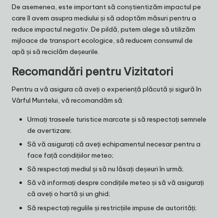
De asemenea, este important să conștientizăm impactul pe
care îl avem asupra mediului și să adoptăm măsuri pentru a
reduce impactul negativ. De pildă, putem alege să utilizăm
mijloace de transport ecologice, să reducem consumul de
apă și să reciclăm deșeurile.
Recomandări pentru Vizitatori
Pentru a vă asigura că aveți o experiență plăcută și sigură în
Vârful Muntelui, vă recomandăm să:
Urmați traseele turistice marcate și să respectați semnele
de avertizare;
Să vă asigurați că aveți echipamentul necesar pentru a
face față condițiilor meteo;
Să respectați mediul și să nu lăsați deșeuri în urmă;
Să vă informați despre condițiile meteo și să vă asigurați
că aveți o hartă și un ghid;
Să respectați regulile și restricțiile impuse de autorități;