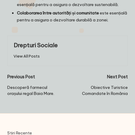
esențială pentru a asigura o dezvoltare sustenabilă;
Colaborarea între autorități și comunitate
este esențială
pentru a asigura o dezvoltare durabilă a zonei;
Drepturi Sociale
View All Posts
Post
Previous Post
Next Post
navigation
Descoperă farmecul
Obiective Turistice
orașului regal Baia Mare.
Comandate în România
Stiri Recente