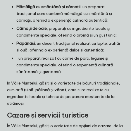
Mămăligă cu smântână și cârnații
, un preparat
tradițional care combină mămăligă cu smântână și
cârnații, oferind o experiență culinară autentică;
Cârnații de oaie
, preparați cu ingrediente locale și
condimente speciale, oferind o aromă și un gust unic;
Papanasi
, un desert tradițional realizat cu lapte, zahăr
și ouă, oferind o experiență dulce și autentică;
, un preparat realizat cu carne de porc, legume și
condimente speciale, oferind o experiență culinară
sănătoasă și gustoasă.
În Văile Muntelui, găsiți și o varietate de băuturi tradiționale,
cum ar fi
țuică
,
pălincă
și
vânat
, care sunt realizate cu
ingrediente locale și tehnici de preparare moștenite de la
strămoși.
Cazare și servicii turistice
În Văile Muntelui, găsiți o varietate de opțiuni de cazare, de la