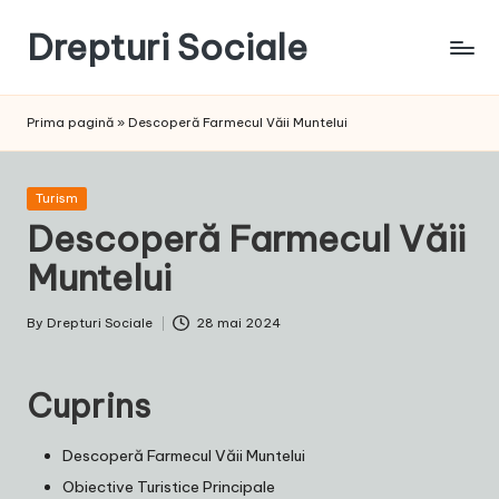
Drepturi Sociale
Skip
to
Susținem
content
Drepturile
Prima pagină
»
Descoperă Farmecul Văii Muntelui
Sociale:
Vocea
Ta,
Posted
Turism
Schimbarea
in
Descoperă Farmecul Văii
Noastră!
Muntelui
By
Drepturi Sociale
28 mai 2024
Posted
by
Cuprins
Descoperă Farmecul Văii Muntelui
Obiective Turistice Principale