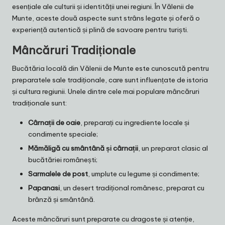
esențiale ale culturii și identității unei regiuni. În Vălenii de
Munte, aceste două aspecte sunt strâns legate și oferă o
experiență autentică și plină de savoare pentru turiști.
Mâncăruri Tradiționale
Bucătăria locală din Vălenii de Munte este cunoscută pentru
preparatele sale tradiționale, care sunt influențate de istoria
și cultura regiunii. Unele dintre cele mai populare mâncăruri
tradiționale sunt:
Cârnații de oaie
, preparați cu ingrediente locale și
condimente speciale;
Mămăligă cu smântână și cârnații
, un preparat clasic al
bucătăriei românești;
Sarmalele de post
, umplute cu legume și condimente;
Papanasi
, un desert tradițional românesc, preparat cu
brânză și smântână.
Aceste mâncăruri sunt preparate cu dragoste și atenție,