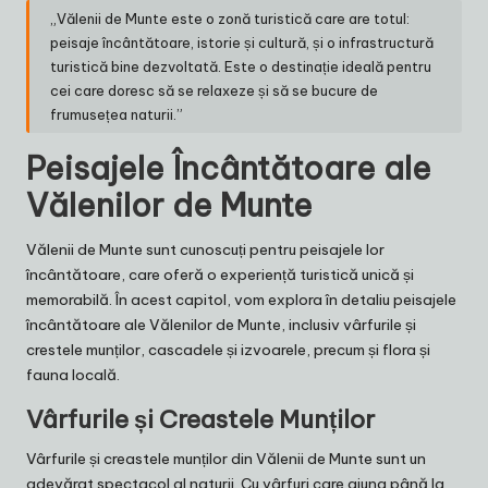
„Vălenii de Munte este o zonă turistică care are totul:
peisaje încântătoare, istorie și cultură, și o infrastructură
turistică bine dezvoltată. Este o destinație ideală pentru
cei care doresc să se relaxeze și să se bucure de
frumusețea naturii.”
Peisajele Încântătoare ale
Vălenilor de Munte
Vălenii de Munte sunt cunoscuți pentru peisajele lor
încântătoare, care oferă o experiență turistică unică și
memorabilă. În acest capitol, vom explora în detaliu peisajele
încântătoare ale Vălenilor de Munte, inclusiv vârfurile și
crestele munților, cascadele și izvoarele, precum și flora și
fauna locală.
Vârfurile și Creastele Munților
Vârfurile și creastele munților din Vălenii de Munte sunt un
adevărat spectacol al naturii. Cu vârfuri care ajung până la