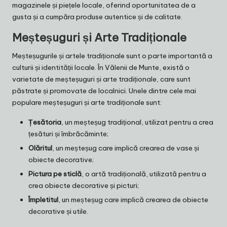
magazinele și piețele locale, oferind oportunitatea de a
gusta și a cumpăra produse autentice și de calitate.
Meșteșuguri și Arte Tradiționale
Meșteșugurile și artele tradiționale sunt o parte importantă a
culturii și identității locale. În Vălenii de Munte, există o
varietate de meșteșuguri și arte tradiționale, care sunt
păstrate și promovate de localnici. Unele dintre cele mai
populare meșteșuguri și arte tradiționale sunt:
Țesătoria
, un meșteșug tradițional, utilizat pentru a crea
țesături și îmbrăcăminte;
Olăritul
, un meșteșug care implică crearea de vase și
obiecte decorative;
Pictura pe sticlă
, o artă tradițională, utilizată pentru a
crea obiecte decorative și picturi;
Împletitul
, un meșteșug care implică crearea de obiecte
decorative și utile.