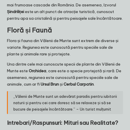
mai frumoase cascade din România. De asemenea, Izvorul
Șindriliței
este un alt punct de atracție turistică, cunoscut
pentru apa sa cristalină și pentru peisajele sale încântătoare.
Floră și Faună
Flora și fauna din Vălenii de Munte sunt extrem de diverse și
variate. Regiunea este cunoscută pentru speciile sale de
plante și animale rare și protejate.
Una dintre cele mai cunoscute specii de plante din Vălenii de
Munte este
Orchidea
, care este o specie protejată și rară. De
asemenea, regiunea este cunoscută pentru speciile sale de
animale, cum ar fi
Ursul Brun
și
Cerbul Carpatin
.
„Vălenii de Munte sunt un adevărat paradis pentru iubitorii
naturii și pentru cei care doresc să se relaxeze și să se
bucure de peisajele încântătoare.” – Un turist mulțumit
Intrebari/Raspunsuri: Mituri sau Realitate?