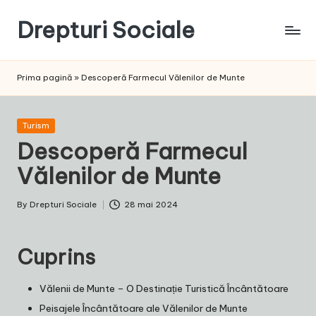
Drepturi Sociale
Skip
to
Susținem
content
Drepturile
Prima pagină
»
Descoperă Farmecul Vălenilor de Munte
Sociale:
Vocea
Ta,
Posted
Turism
Schimbarea
in
Descoperă Farmecul
Noastră!
Vălenilor de Munte
By
Drepturi Sociale
28 mai 2024
Posted
by
Cuprins
Vălenii de Munte – O Destinație Turistică Încântătoare
Peisajele Încântătoare ale Vălenilor de Munte