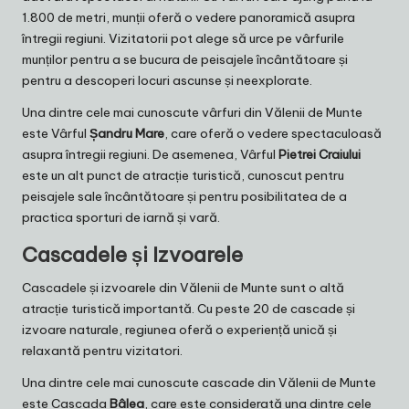
1.800 de metri, munții oferă o vedere panoramică asupra
întregii regiuni. Vizitatorii pot alege să urce pe vârfurile
munților pentru a se bucura de peisajele încântătoare și
pentru a descoperi locuri ascunse și neexplorate.
Una dintre cele mai cunoscute vârfuri din Vălenii de Munte
este Vârful
Șandru Mare
, care oferă o vedere spectaculoasă
asupra întregii regiuni. De asemenea, Vârful
Pietrei Craiului
este un alt punct de atracție turistică, cunoscut pentru
peisajele sale încântătoare și pentru posibilitatea de a
practica sporturi de iarnă și vară.
Cascadele și Izvoarele
Cascadele și izvoarele din Vălenii de Munte sunt o altă
atracție turistică importantă. Cu peste 20 de cascade și
izvoare naturale, regiunea oferă o experiență unică și
relaxantă pentru vizitatori.
Una dintre cele mai cunoscute cascade din Vălenii de Munte
este Cascada
Bâlea
, care este considerată una dintre cele