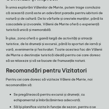
În urma explorării Vălenilor de Munte, putem trage concluzia
că această zonă este un adevărat paradis pentru iubitorii de
natură și de cultură. De la vârfurile și crestele munților, până la
cascadele și izvoarele, Vălenii de Munte oferă o experiență
turistică unică și memorabilă.
În plus, zona oferă o gamă largă de activități și atracții
turistice, de la drumeții și excursii, până la sporturi de iarnă și
vară, evenimente și festivaluri. Toate acestea fac din Vălenii
de Munte o destinație turistică ideală pentru cei care doresc
să se relaxeze și să se bucure de frumusețile naturii.
Recomandări pentru Vizitatori
Pentru cei care doresc să viziteze Vălenii de Munte, noi
recomandăm să:
Se pregătească pentru excursii și drumeții, cu
echipamentul și îmbrăcămintea adecvată;
Să își planifice vizita în funcție de sezon, pentru a se