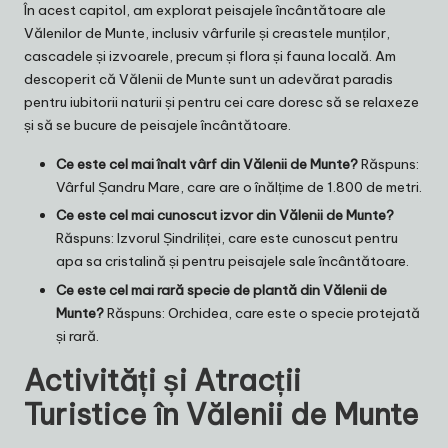
În acest capitol, am explorat peisajele încântătoare ale
Vălenilor de Munte, inclusiv vârfurile și creastele munților,
cascadele și izvoarele, precum și flora și fauna locală. Am
descoperit că Vălenii de Munte sunt un adevărat paradis
pentru iubitorii naturii și pentru cei care doresc să se relaxeze
și să se bucure de peisajele încântătoare.
Ce este cel mai înalt vârf din Vălenii de Munte?
Răspuns:
Vârful Șandru Mare, care are o înălțime de 1.800 de metri.
Ce este cel mai cunoscut izvor din Vălenii de Munte?
Răspuns: Izvorul Șindriliței, care este cunoscut pentru
apa sa cristalină și pentru peisajele sale încântătoare.
Ce este cel mai rară specie de plantă din Vălenii de
Munte?
Răspuns: Orchidea, care este o specie protejată
și rară.
Activități și Atracții
Turistice în Vălenii de Munte