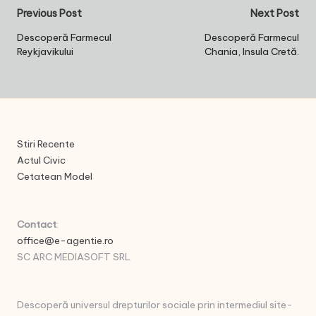
Post
Previous Post
Next Post
navigation
Descoperă Farmecul
Descoperă Farmecul
Reykjavikului
Chania, Insula Cretă.
Stiri Recente
Actul Civic
Cetatean Model
Contact
:
office@e-agentie.ro
SC ARC MEDIASOFT SRL
Descoperă universul drepturilor sociale prin intermediul site-