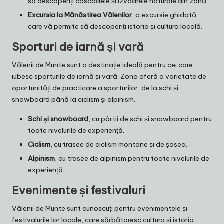
să descoperiți cascadele și izvoarele naturale din zonă.
Excursia la Mănăstirea Vălenilor
, o excursie ghidată
care vă permite să descoperiți istoria și cultura locală.
Sporturi de iarnă și vară
Vălenii de Munte sunt o destinație ideală pentru cei care
iubesc sporturile de iarnă și vară. Zona oferă o varietate de
oportunități de practicare a sporturilor, de la schi și
snowboard până la ciclism și alpinism.
Schi și snowboard
, cu pârtii de schi și snowboard pentru
toate nivelurile de experiență.
Ciclism
, cu trasee de ciclism montane și de șosea.
Alpinism
, cu trasee de alpinism pentru toate nivelurile de
experiență.
Evenimente și festivaluri
Vălenii de Munte sunt cunoscuți pentru evenimentele și
festivalurile lor locale, care sărbătoresc cultura și istoria