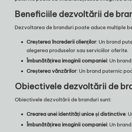
Beneficiile dezvoltării de bra
Dezvoltarea de branduri poate aduce multiple ben
Creșterea încrederii clienților
: Un brand pute
alegerea produselor sau serviciilor oferite.
Îmbunătățirea imaginii companiei
: Un brand
Creșterea vânzărilor
: Un brand puternic po
Obiectivele dezvoltării de br
Obiectivele dezvoltării de branduri sunt:
Crearea unei identități unice și distinctive
: 
Îmbunătățirea imaginii companiei
: Un brand