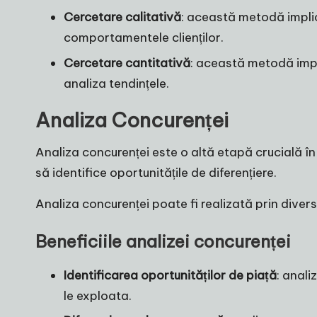
Cercetare calitativă
: această metodă implică
comportamentele clienților.
Cercetare cantitativă
: această metodă impl
analiza tendințele.
Analiza Concurenței
Analiza concurenței este o altă etapă crucială î
să identifice oportunitățile de diferențiere.
Analiza concurenței poate fi realizată prin diver
Beneficiile analizei concurenței
Identificarea oportunităților de piață
: anali
le exploata.