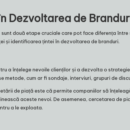
în Dezvoltarea de Brandur
 sunt două etape cruciale care pot face diferența între 
i și identificarea țintei în dezvoltarea de branduri.
tru a înțelege nevoile clienților și a dezvolta o strate
 metode, cum ar fi sondaje, interviuri, grupuri de discuț
tării de piață este că permite companiilor să înțeleagă n
plinească aceste nevoi. De asemenea, cercetarea de pia
ntru a le exploata.