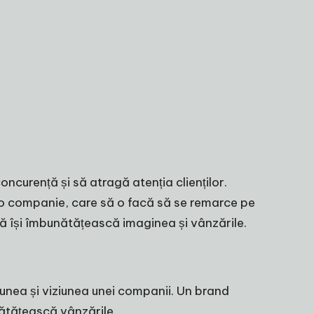
oncurență și să atragă atenția clienților.
ru o companie, care să o facă să se remarce pe
ă își îmbunătățească imaginea și vânzările.
iunea și viziunea unei companii. Un brand
ătățească vânzările.