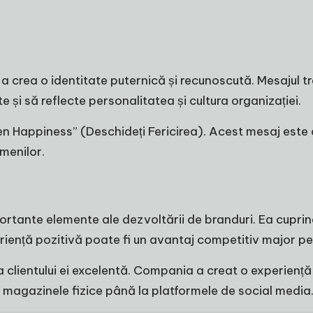
 a crea o identitate puternică și recunoscută. Mesajul tre
te și să reflecte personalitatea și cultura organizației.
 Happiness” (Deschideți Fericirea). Acest mesaj este cla
menilor.
portante elemente ale dezvoltării de branduri. Ea cuprinde
riență pozitivă poate fi un avantaj competitiv major p
clientului ei excelentă. Compania a creat o experiență 
la magazinele fizice până la platformele de social media