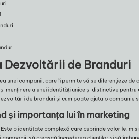
uri
i
anduri
anduri
a Dezvoltării de Branduri
ea unei companii, care îi permite să se diferențieze de c
i menținere a unei identități unice și distinctive pent
dezvoltării de branduri și cum poate ajuta o companie s
d și importanța lui în marketing
 Este o identitate complexă care cuprinde valorile, mis
companii, să crească încrederea clienților și să îmbun