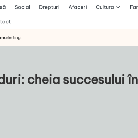
să
Social
Drepturi
Afaceri
Cultura
Fam
tact
 marketing.
uri: cheia succesului î