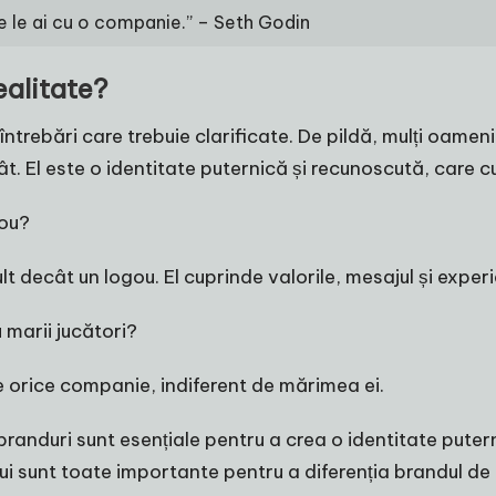
e le ai cu o companie.” – Seth Godin
ealitate?
 întrebări care trebuie clarificate. De pildă, mulți oame
. El este o identitate puternică și recunoscută, care cup
gou?
 decât un logou. El cuprinde valorile, mesajul și experie
marii jucători?
e orice companie, indiferent de mărimea ei.
branduri sunt esențiale pentru a crea o identitate puter
ului sunt toate importante pentru a diferenția brandul d