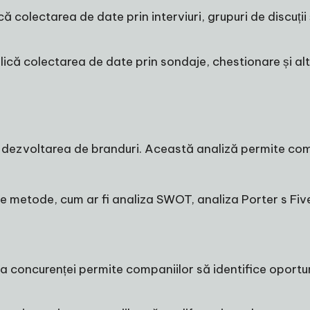
 colectarea de date prin interviuri, grupuri de discuții 
ică colectarea de date prin sondaje, chestionare și alt
n dezvoltarea de branduri. Această analiză permite comp
se metode, cum ar fi analiza SWOT, analiza Porter s Five
za concurenței permite companiilor să identifice oportun