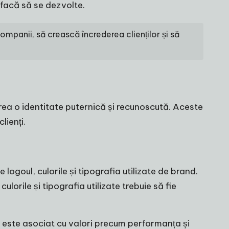
 facă să se dezvolte.
mpanii, să crească încrederea clienților și să
rea o identitate puternică și recunoscută. Aceste
lienți.
logoul, culorile și tipografia utilizate de brand.
rile și tipografia utilizate trebuie să fie
și este asociat cu valori precum performanța și