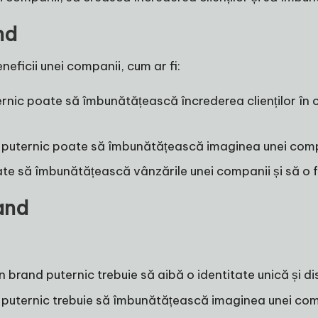
nd
eficii unei companii, cum ar fi:
rnic poate să îmbunătățească încrederea clienților în co
 puternic poate să îmbunătățească imaginea unei compa
ate să îmbunătățească vânzările unei companii și să o 
and
Un brand puternic trebuie să aibă o identitate unică și d
 puternic trebuie să îmbunătățească imaginea unei comp