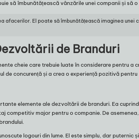
ebuie să îmbunătățească vânzările unei companii și să o
ea afacerilor. El poate să îmbunătățească imaginea unei co
ezvoltării de Branduri
mente cheie care trebuie luate în considerare pentru a c
l de concurență și a crea o experiență pozitivă pentru c
rtante elemente ale dezvoltării de branduri. Ea cuprinde 
aj competitiv major pentru o companie. De asemenea, culo
brandului.
unoscute logouri din lume. El este simplu, dar puternic 