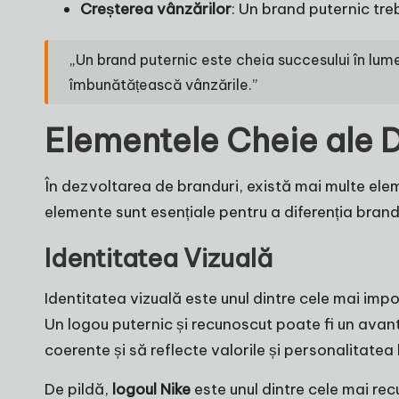
Creșterea vânzărilor
: Un brand puternic tr
„Un brand puternic este cheia succesului în lum
îmbunătățească vânzările.”
Elementele Cheie ale D
În dezvoltarea de branduri, există mai multe ele
elemente sunt esențiale pentru a diferenția brandu
Identitatea Vizuală
Identitatea vizuală este unul dintre cele mai impo
Un logou puternic și recunoscut poate fi un avant
coerente și să reflecte valorile și personalitatea 
De pildă,
logoul Nike
este unul dintre cele mai rec