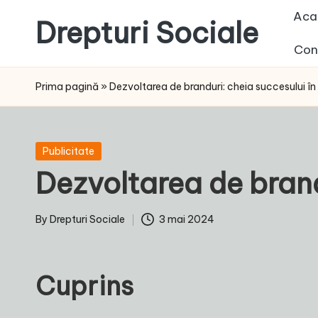
Aca
Drepturi Sociale
Skip
Con
to
Susținem
content
Drepturile
Prima pagină
»
Dezvoltarea de branduri: cheia succesului în
Sociale:
Vocea
Ta,
Posted
Publicitate
Schimbarea
in
Dezvoltarea de brand
Noastră!
By
Drepturi Sociale
3 mai 2024
Posted
by
Cuprins