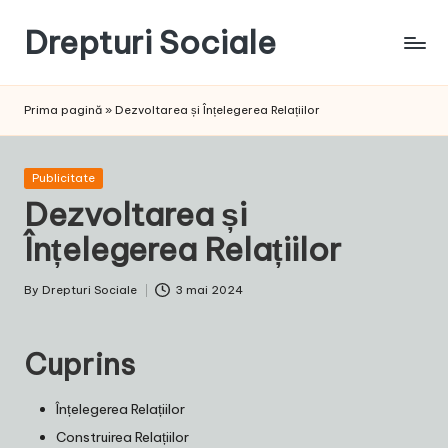
Drepturi Sociale
Skip
to
Susținem
content
Drepturile
Prima pagină
»
Dezvoltarea și Înțelegerea Relațiilor
Sociale:
Vocea
Ta,
Posted
Publicitate
Schimbarea
in
Dezvoltarea și
Noastră!
Înțelegerea Relațiilor
By
Drepturi Sociale
3 mai 2024
Posted
by
Cuprins
Înțelegerea Relațiilor
Construirea Relațiilor