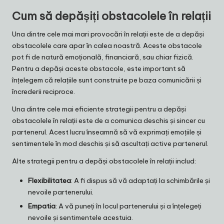
Cum să depășiți obstacolele în relații
Una dintre cele mai mari provocări în relații este de a depăși
obstacolele care apar în calea noastră. Aceste obstacole
pot fi de natură emoțională, financiară, sau chiar fizică.
Pentru a depăși aceste obstacole, este important să
înțelegem că relațiile sunt construite pe baza comunicării și
încrederii reciproce.
Una dintre cele mai eficiente strategii pentru a depăși
obstacolele în relații este de a comunica deschis și sincer cu
partenerul. Acest lucru înseamnă să vă exprimați emoțiile și
sentimentele în mod deschis și să ascultați active partenerul.
Alte strategii pentru a depăși obstacolele în relații includ:
Flexibilitatea
: A fi dispus să vă adaptați la schimbările și
nevoile partenerului.
Empatia
: A vă puneți în locul partenerului și a înțelegeți
nevoile și sentimentele acestuia.