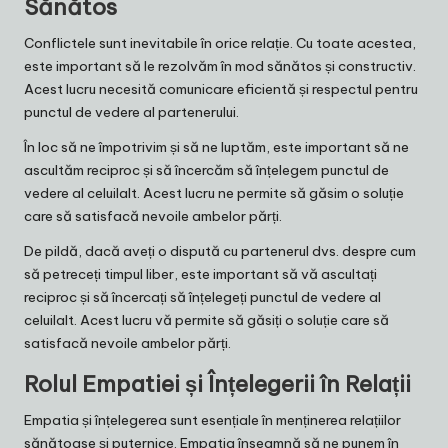
Sănătos
Conflictele sunt inevitabile în orice relație. Cu toate acestea,
este important să le rezolvăm în mod sănătos și constructiv.
Acest lucru necesită comunicare eficientă și respectul pentru
punctul de vedere al partenerului.
În loc să ne împotrivim și să ne luptăm, este important să ne
ascultăm reciproc și să încercăm să înțelegem punctul de
vedere al celuilalt. Acest lucru ne permite să găsim o soluție
care să satisfacă nevoile ambelor părți.
De pildă, dacă aveți o dispută cu partenerul dvs. despre cum
să petreceți timpul liber, este important să vă ascultați
reciproc și să încercați să înțelegeți punctul de vedere al
celuilalt. Acest lucru vă permite să găsiți o soluție care să
satisfacă nevoile ambelor părți.
Rolul Empatiei și Înțelegerii în Relații
Empatia și înțelegerea sunt esențiale în menținerea relațiilor
sănătoase și puternice. Empatia înseamnă să ne punem în