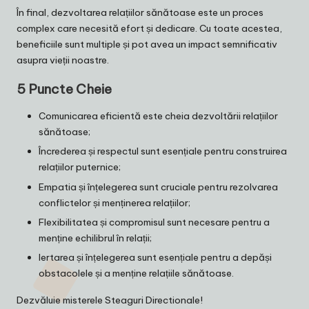
În final, dezvoltarea relațiilor sănătoase este un proces
complex care necesită efort și dedicare. Cu toate acestea,
beneficiile sunt multiple și pot avea un impact semnificativ
asupra vieții noastre.
5 Puncte Cheie
Comunicarea eficientă este cheia dezvoltării relațiilor
sănătoase;
Încrederea și respectul sunt esențiale pentru construirea
relațiilor puternice;
Empatia și înțelegerea sunt cruciale pentru rezolvarea
conflictelor și menținerea relațiilor;
Flexibilitatea și compromisul sunt necesare pentru a
menține echilibrul în relații;
Iertarea și înțelegerea sunt esențiale pentru a depăși
obstacolele și a menține relațiile sănătoase.
Dezvăluie misterele
Steaguri Directionale
!