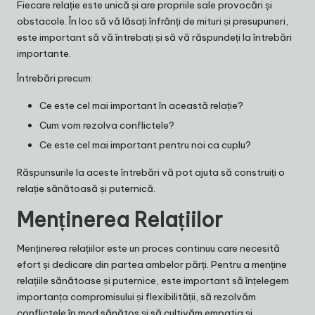
Fiecare relație este unică și are propriile sale provocări și
obstacole. În loc să vă lăsați înfrânți de mituri și presupuneri,
este important să vă întrebați și să vă răspundeți la întrebări
importante.
Întrebări precum:
Ce este cel mai important în această relație?
Cum vom rezolva conflictele?
Ce este cel mai important pentru noi ca cuplu?
Răspunsurile la aceste întrebări vă pot ajuta să construiți o
relație sănătoasă și puternică.
Menținerea Relațiilor
Menținerea relațiilor este un proces continuu care necesită
efort și dedicare din partea ambelor părți. Pentru a menține
relațiile sănătoase și puternice, este important să înțelegem
importanța compromisului și flexibilității, să rezolvăm
conflictele în mod sănătos și să cultivăm empatia și