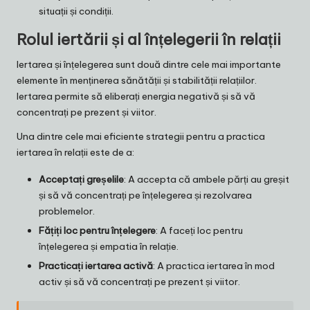
situații și condiții.
Rolul iertării și al înțelegerii în relații
Iertarea și înțelegerea sunt două dintre cele mai importante
elemente în menținerea sănătății și stabilității relațiilor.
Iertarea permite să eliberați energia negativă și să vă
concentrați pe prezent și viitor.
Una dintre cele mai eficiente strategii pentru a practica
iertarea în relații este de a:
Acceptați greșelile
: A accepta că ambele părți au greșit
și să vă concentrați pe înțelegerea și rezolvarea
problemelor.
Fățiți loc pentru înțelegere
: A faceți loc pentru
înțelegerea și empatia în relație.
Practicați iertarea activă
: A practica iertarea în mod
activ și să vă concentrați pe prezent și viitor.