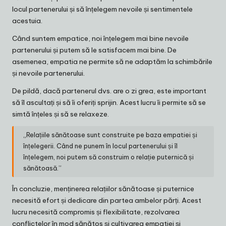
locul partenerului și să înțelegem nevoile și sentimentele
acestuia.
Când suntem empatice, noi înțelegem mai bine nevoile
partenerului și putem să le satisfacem mai bine. De
asemenea, empatia ne permite să ne adaptăm la schimbările
și nevoile partenerului.
De pildă, dacă partenerul dvs. are o zi grea, este important
să îl ascultați și să îi oferiți sprijin. Acest lucru îi permite să se
simtă înțeles și să se relaxeze.
„Relațiile sănătoase sunt construite pe baza empatiei și
înțelegerii. Când ne punem în locul partenerului și îl
înțelegem, noi putem să construim o relație puternică și
sănătoasă.”
În concluzie, menținerea relațiilor sănătoase și puternice
necesită efort și dedicare din partea ambelor părți. Acest
lucru necesită compromis și flexibilitate, rezolvarea
conflictelor în mod sănătos și cultivarea empatiei și