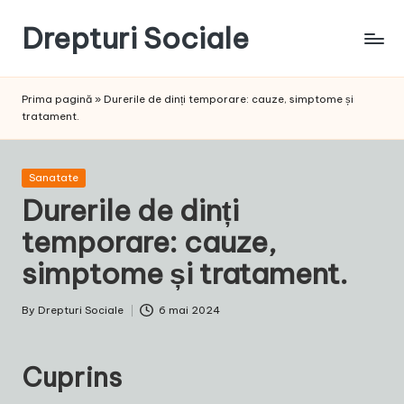
Drepturi Sociale
Skip
to
Susținem
content
Drepturile
Prima pagină
»
Durerile de dinți temporare: cauze, simptome și
Sociale:
tratament.
Vocea
Ta,
Schimbarea
Posted
Sanatate
Noastră!
in
Durerile de dinți
temporare: cauze,
simptome și tratament.
By
Drepturi Sociale
6 mai 2024
Posted
by
Cuprins