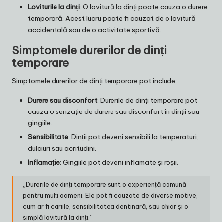
Loviturile la dinți
: O lovitură la dinți poate cauza o durere
temporară. Acest lucru poate fi cauzat de o lovitură
accidentală sau de o activitate sportivă.
Simptomele durerilor de dinți
temporare
Simptomele durerilor de dinți temporare pot include:
Durere sau disconfort
: Durerile de dinți temporare pot
cauza o senzație de durere sau disconfort în dinții sau
gingiile.
Sensibilitate
: Dinții pot deveni sensibili la temperaturi,
dulciuri sau acritudini.
Inflamație
: Gingiile pot deveni inflamate și roșii.
„Durerile de dinți temporare sunt o experiență comună
pentru mulți oameni. Ele pot fi cauzate de diverse motive,
cum ar fi cariile, sensibilitatea dentinară, sau chiar și o
simplă lovitură la dinți.”