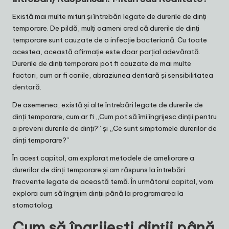
Există mai multe mituri și întrebări legate de durerile de dinți
temporare. De pildă, mulți oameni cred că durerile de dinți
temporare sunt cauzate de o infecție bacteriană. Cu toate
acestea, această afirmație este doar parțial adevărată.
Durerile de dinți temporare pot fi cauzate de mai multe
factori, cum ar fi cariile, abraziunea dentară și sensibilitatea
dentară.
De asemenea, există și alte întrebări legate de durerile de
dinți temporare, cum ar fi „Cum pot să îmi îngrijesc dinții pentru
a preveni durerile de dinți?” și „Ce sunt simptomele durerilor de
dinți temporare?”
În acest capitol, am explorat metodele de ameliorare a
durerilor de dinți temporare și am răspuns la întrebări
frecvente legate de această temă. În următorul capitol, vom
explora cum să îngrijim dinții până la programarea la
stomatolog.
Cum să îngrijești dinții până