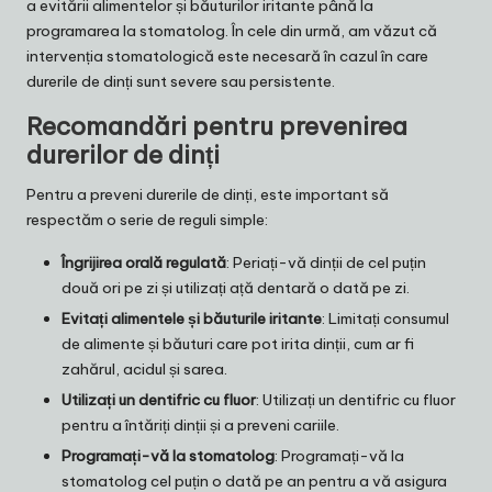
a evitării alimentelor și băuturilor iritante până la
programarea la stomatolog. În cele din urmă, am văzut că
intervenția stomatologică este necesară în cazul în care
durerile de dinți sunt severe sau persistente.
Recomandări pentru prevenirea
durerilor de dinți
Pentru a preveni durerile de dinți, este important să
respectăm o serie de reguli simple:
Îngrijirea orală regulată
: Periați-vă dinții de cel puțin
două ori pe zi și utilizați ață dentară o dată pe zi.
Evitați alimentele și băuturile iritante
: Limitați consumul
de alimente și băuturi care pot irita dinții, cum ar fi
zahărul, acidul și sarea.
Utilizați un dentifric cu fluor
: Utilizați un dentifric cu fluor
pentru a întăriți dinții și a preveni cariile.
Programați-vă la stomatolog
: Programați-vă la
stomatolog cel puțin o dată pe an pentru a vă asigura