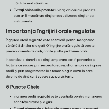
că dinții sunt sănătoși.
Evitați obiceiurile proaste
: Evitați obiceiurile proaste,
cum ar fi mușcătura dinților sau utilizarea dinților ca
instrumente.
Importanța îngrijirii orale regulate
Îngrijirea orală regulată este esențială pentru menținerea
sănătății dinților și a gurii. O îngrijire orală regulată poate
preveni durerile de dinți, cariile și alte probleme orale.
În concluzie, durerile de dinți temporare pot fi prevenite și
tratate cu succes prin respectarea regulilor simple de îngrijire
orală și prin programarea la stomatolog în cazul în care
durerile de dinți sunt severe sau persistente.
5 Puncte Cheie
Îngrijirea orală regulată
este esențială pentru menținerea
sănătății dinților și a gurii.
Evitați alimentele și băuturile iritante
pentru a preveni