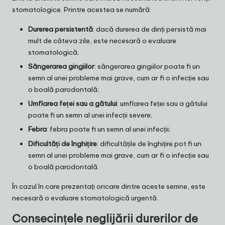
stomatologice. Printre acestea se numără:
Durerea persistentă
: dacă durerea de dinți persistă mai
mult de câteva zile, este necesară o evaluare
stomatologică;
Sângerarea gingiilor
: sângerarea gingiilor poate fi un
semn al unei probleme mai grave, cum ar fi o infecție sau
o boală parodontală;
Umflarea feței sau a gâtului
: umflarea feței sau a gâtului
poate fi un semn al unei infecții severe;
Febra
: febra poate fi un semn al unei infecții;
Dificultăți de înghițire
: dificultățile de înghițire pot fi un
semn al unei probleme mai grave, cum ar fi o infecție sau
o boală parodontală.
În cazul în care prezentați oricare dintre aceste semne, este
necesară o evaluare stomatologică urgentă.
Consecințele neglijării durerilor de