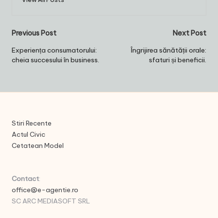
Post
Previous Post
Next Post
navigation
Experiența consumatorului:
Îngrijirea sănătății orale:
cheia succesului în business.
sfaturi și beneficii.
Stiri Recente
Actul Civic
Cetatean Model
Contact
:
office@e-agentie.ro
SC ARC MEDIASOFT SRL