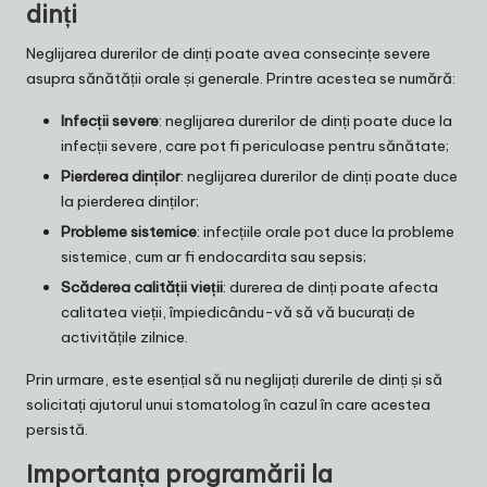
dinți
Neglijarea durerilor de dinți poate avea consecințe severe
asupra sănătății orale și generale. Printre acestea se numără:
Infecții severe
: neglijarea durerilor de dinți poate duce la
infecții severe, care pot fi periculoase pentru sănătate;
Pierderea dinților
: neglijarea durerilor de dinți poate duce
la pierderea dinților;
Probleme sistemice
: infecțiile orale pot duce la probleme
sistemice, cum ar fi endocardita sau sepsis;
Scăderea calității vieții
: durerea de dinți poate afecta
calitatea vieții, împiedicându-vă să vă bucurați de
activitățile zilnice.
Prin urmare, este esențial să nu neglijați durerile de dinți și să
solicitați ajutorul unui stomatolog în cazul în care acestea
persistă.
Importanța programării la