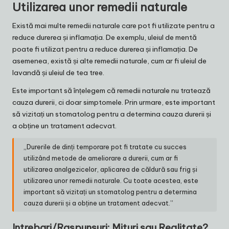
Utilizarea unor remedii naturale
Există mai multe remedii naturale care pot fi utilizate pentru a
reduce durerea și inflamația. De exemplu, uleiul de mentă
poate fi utilizat pentru a reduce durerea și inflamația. De
asemenea, există și alte remedii naturale, cum ar fi uleiul de
lavandă și uleiul de tea tree.
Este important să înțelegem că remedii naturale nu tratează
cauza durerii, ci doar simptomele. Prin urmare, este important
să vizitați un stomatolog pentru a determina cauza durerii și
a obține un tratament adecvat.
„Durerile de dinți temporare pot fi tratate cu succes
utilizând metode de ameliorare a durerii, cum ar fi
utilizarea analgezicelor, aplicarea de căldură sau frig și
utilizarea unor remedii naturale. Cu toate acestea, este
important să vizitați un stomatolog pentru a determina
cauza durerii și a obține un tratament adecvat.”
Intrebari/Raspunsuri: Mituri sau Realitate?