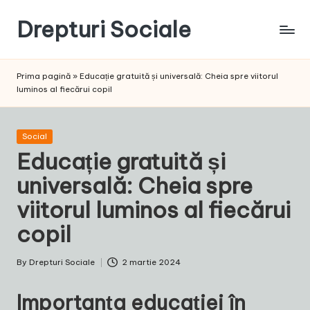
Drepturi Sociale
Skip
to
Susținem
content
Drepturile
Prima pagină
»
Educație gratuită și universală: Cheia spre viitorul
Sociale:
luminos al fiecărui copil
Vocea
Ta,
Schimbarea
Posted
Social
Noastră!
in
Educație gratuită și
universală: Cheia spre
viitorul luminos al fiecărui
copil
By
Drepturi Sociale
2 martie 2024
Posted
by
Importanța educației în