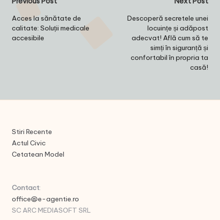
Post
Previous Post
Next Post
navigation
Acces la sănătate de
Descoperă secretele unei
calitate: Soluții medicale
locuințe și adăpost
accesibile
adecvat! Află cum să te
simți în siguranță și
confortabil în propria ta
casă!
Stiri Recente
Actul Civic
Cetatean Model
Contact
:
office@e-agentie.ro
SC ARC MEDIASOFT SRL