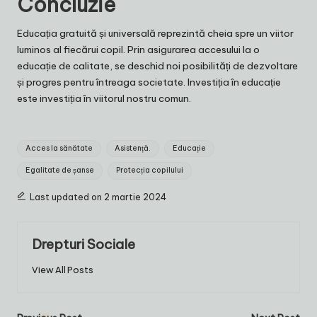
Concluzie
Educația gratuită și universală reprezintă cheia spre un viitor
luminos al fiecărui copil. Prin asigurarea accesului la o
educație de calitate, se deschid noi posibilități de dezvoltare
și progres pentru întreaga societate. Investiția în educație
este investiția în viitorul nostru comun.
Tags:
Acces la sănătate
Asistență.
Educație
Egalitate de șanse
Protecția copilului
Last updated on 2 martie 2024
Drepturi Sociale
View All Posts