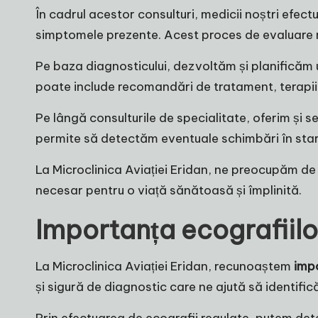
În cadrul acestor consulturi, medicii noștri efect
simptomele prezente. Acest proces de evaluare ne
Pe baza diagnosticului, dezvoltăm și planificăm u
poate include recomandări de tratament, terapii, 
Pe lângă consulturile de specialitate, oferim și s
permite să detectăm eventuale schimbări în stare
La Microclinica Aviației Eridan, ne preocupăm de f
necesar pentru o viață sănătoasă și împlinită.
Importanța ecografiilo
La Microclinica Aviației Eridan, recunoaștem
impo
și sigură de diagnostic care ne ajută să identific
Prin efectuarea de ecografii regulate, putem dete