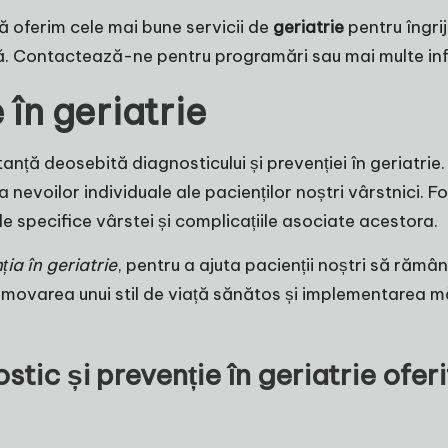
ă oferim cele mai bune servicii de
geriatrie
pentru îngrij
stă. Contactează-ne pentru programări sau mai multe inf
 în geriatrie
nță deosebită diagnosticului și prevenției în geriatrie
a nevoilor individuale ale pacienților noștri vârstnici.
le specifice vârstei și complicațiile asociate acestora.
ția în geriatrie
, pentru a ajuta pacienții noștri să rămâ
movarea unui stil de viață sănătos și implementarea mă
stic și prevenție în geriatrie oferi