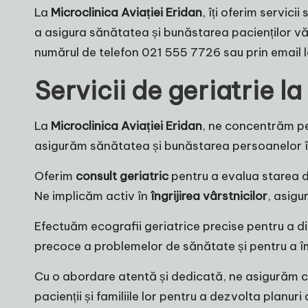
La
Microclinica Aviației Eridan
, îți oferim servici
a asigura sănătatea și bunăstarea pacienților vă
numărul de telefon 021 555 7726 sau prin email 
Servicii de geriatrie l
La
Microclinica Aviației Eridan
, ne concentrăm p
asigurăm sănătatea și bunăstarea persoanelor în
Oferim
consult geriatric
pentru a evalua starea de
Ne implicăm activ în
îngrijirea vârstnicilor
, asig
Efectuăm ecografii geriatrice precise pentru a di
precoce a problemelor de sănătate și pentru a îmbu
Cu o abordare atentă și dedicată, ne asigurăm că
pacienții și familiile lor pentru a dezvolta planur