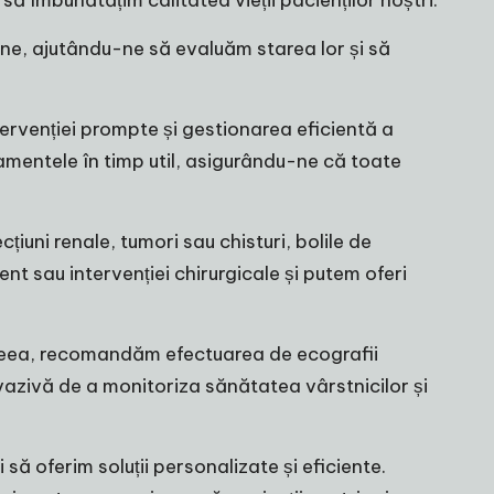
rne, ajutându-ne să evaluăm starea lor și să
tervenției prompte și gestionarea eficientă a
tamentele în timp util, asigurându-ne că toate
cțiuni renale, tumori sau chisturi, bolile de
ent sau intervenției chirurgicale și putem oferi
De aceea, recomandăm efectuarea de ecografii
nvazivă de a monitoriza sănătatea vârstnicilor și
 să oferim soluții personalizate și eficiente.