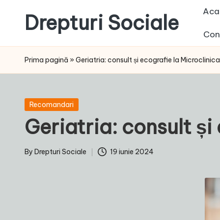
Aca
Drepturi Sociale
Skip
Con
to
Susținem
content
Drepturile
Prima pagină
»
Geriatria: consult și ecografie la Microclinica
Sociale:
Vocea
Ta,
Posted
Recomandari
Schimbarea
in
Geriatria: consult și
Noastră!
By
Drepturi Sociale
19 iunie 2024
Posted
by