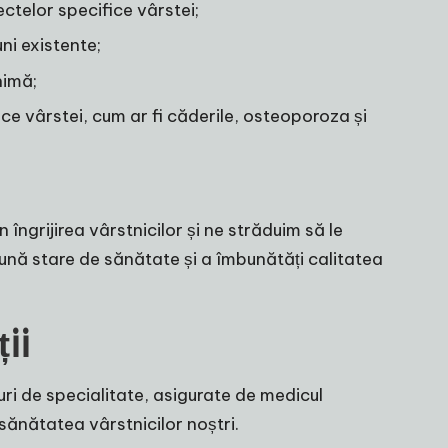
ctelor specifice vârstei;
uni existente;
nimă;
ce vârstei, cum ar fi căderile, osteoporoza și
ngrijirea vârstnicilor și ne străduim să le
bună stare de sănătate și a îmbunătăți calitatea
ii
lturi de specialitate, asigurate de medicul
 sănătatea vârstnicilor noștri.