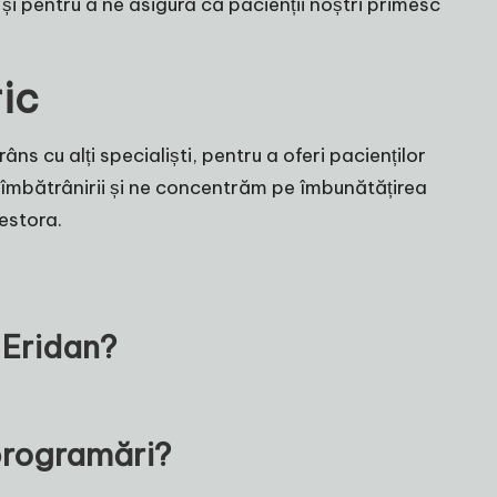
și pentru a ne asigura că pacienții noștri primesc
ric
ns cu alți specialiști, pentru a oferi pacienților
e îmbătrânirii și ne concentrăm pe îmbunătățirea
cestora.
i Eridan?
 programări?