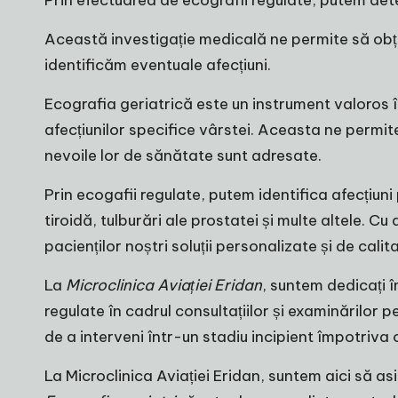
Această investigație medicală ne permite să obțin
identificăm eventuale afecțiuni.
Ecografia geriatrică este un instrument valoros î
afecțiunilor specifice vârstei. Aceasta ne permit
nevoile lor de sănătate sunt adresate.
Prin ecogafii regulate, putem identifica afecțiuni p
tiroidă, tulburări ale prostatei și multe altele. C
pacienților noștri soluții personalizate și de calit
La
Microclinica Aviației Eridan
, suntem dedicați î
regulate în cadrul consultațiilor și examinărilor
de a interveni într-un stadiu incipient împotriva 
La Microclinica Aviației Eridan, suntem aici să asi