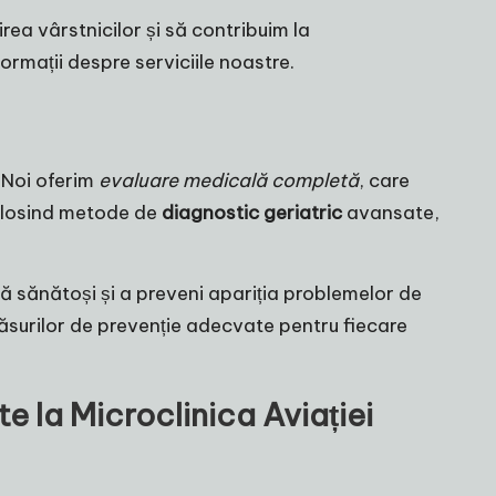
irea vârstnicilor și să contribuim la
ormații despre serviciile noastre.
. Noi oferim
evaluare medicală completă
, care
 Folosind metode de
diagnostic geriatric
avansate,
nă sănătoși și a preveni apariția problemelor de
surilor de prevenție adecvate pentru fiecare
te la Microclinica Aviației