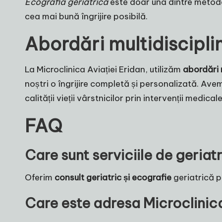
Ecografia geriatrică
este doar una dintre metodel
cea mai bună îngrijire posibilă.
Abordări multidisciplin
La Microclinica Aviației Eridan, utilizăm
abordări 
noștri o îngrijire completă și personalizată. Av
calității vieții vârstnicilor prin intervenții medica
FAQ
Care sunt serviciile de geriat
Oferim
consult geriatric și ecografie
geriatrică p
Care este adresa Microclinica