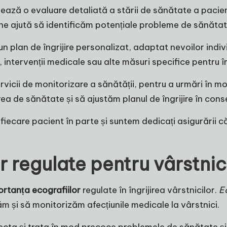
uează o evaluare detaliată a stării de sănătate a pacient
 ajută să identificăm potențiale probleme de sănătate 
n plan de îngrijire personalizat, adaptat nevoilor indiv
intervenții medicale sau alte măsuri specifice pentru îm
ervicii de monitorizare a sănătății, pentru a urmări în m
a de sănătate și să ajustăm planul de îngrijire în cons
iecare pacient în parte și suntem dedicați asigurării că
r regulate pentru vârstnic
rtanța ecografiilor
regulate în îngrijirea vârstnicilor.
E
ăm și să monitorizăm afecțiunile medicale la vârstnici.
cta și trata în mod precoce problemele de sănătate și s