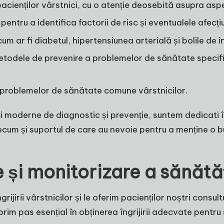
cienților vârstnici, cu o atenție deosebită asupra aspe
pentru a identifica factorii de risc și eventualele afecți
um ar fi diabetul, hipertensiunea arterială și bolile de i
metodele de prevenire a problemelor de sănătate specifi
a problemelor de sănătate comune vârstnicilor.
 moderne de diagnostic și prevenție, suntem dedicati în î
recum și suportul de care au nevoie pentru a menține o 
 și monitorizare a sănătăț
rijirii vârstnicilor și le oferim pacienților noștri consu
 prim pas esențial în obținerea îngrijirii adecvate pentru