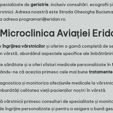
i specializate de
geriatrie
, inclusiv consultări, ecografii
rstnici. Adresa noastră este Strada Gheorghe Buciumat 
la adresa
programari@eridan.ro
.
a Microclinica Aviației Erid
e
îngrijirea vârstnicilor
și oferim o gamă completă de se
 vârstă, abordând aspectele specifice ale îmbătrânirii
 sănătate și a oferi sfaturi medicale personalizate în fu
urându-ne că aceștia primesc cele mai bune
tratamente 
agnostica și monitoriza afecțiunile medicale la vârstni
nătăți calitatea vieții pacienților noștri în vârstă.
 vârstnicii primesc consulturi de specialitate și monit
i de îngrijire personalizate și pentru a asigura o bună g