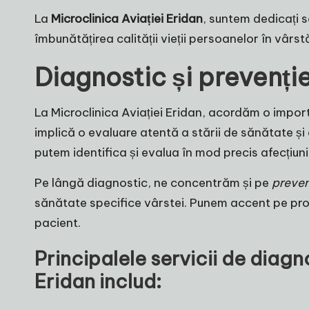
La
Microclinica Aviației Eridan
, suntem dedicați s
îmbunătățirea calității vieții persoanelor în vâr
Diagnostic și prevenție
La
Microclinica Aviației Eridan
, acordăm o importa
implică o evaluare atentă a stării de sănătate și 
putem identifica și evalua în mod precis afecțiuni
Pe lângă diagnostic, ne concentrăm și pe
preven
sănătate specifice vârstei. Punem accent pe pro
pacient.
Principalele servicii de diagno
Eridan includ: