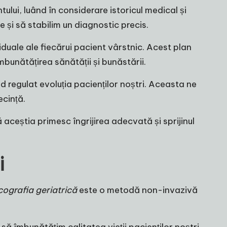
ului, luând în considerare istoricul medical și
și să stabilim un diagnostic precis.
iduale ale fiecărui pacient vârstnic. Acest plan
bunătățirea sănătății și bunăstării.
od regulat evoluția pacienților noștri. Aceasta ne
ecință.
 aceștia primesc îngrijirea adecvată și sprijinul
i
cografia geriatrică
este o metodă non-invazivă
ă îmbunătățim calitatea vieții pacienților noștri.