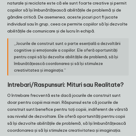
naturale și reciclate este că ele sunt foarte creative și permit
copiilor să își îmbunătățească abilitățile de problemă și de
gândire critică. De asemenea, aceste jocuri pot fi jucate
individual sau în grup, ceea ce permite copiilor să își dezvolte
abilitățile de comunicare și de lucru în echipă.
„Jocurile de construit sunt o parte esențială a dezvoltării
cognitive și emoționale a copiilor. Ele oferă oportunități
pentru copii să își dezvolte abilitățile de problemă, să își
îmbunătățească coordonarea și să își stimuleze
creativitatea și imaginația.”
Intrebari/Raspunsuri: Mituri sau Realitate?
O întrebare frecventă este dacă jocurile de construit sunt
doar pentru copiii mai mari. Răspunsul este că jocurile de
construit sunt benefice pentru toți copiii, indiferent de vârstă
sau nivelul de dezvoltare. Ele oferă oportunități pentru copii
să își dezvolte abilitățile de problemă, să își îmbunătățească
coordonarea și să își stimuleze creativitatea și imaginația.