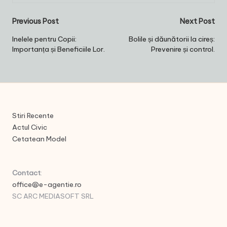
Post
Previous Post
Next Post
navigation
Inelele pentru Copii:
Bolile și dăunătorii la cireș:
Importanța și Beneficiile Lor.
Prevenire și control.
Stiri Recente
Actul Civic
Cetatean Model
Contact
:
office@e-agentie.ro
SC ARC MEDIASOFT SRL