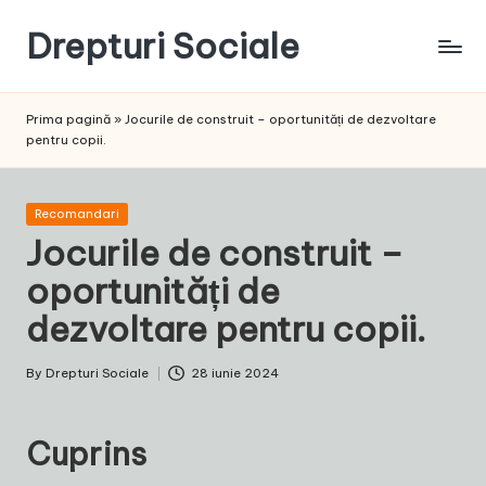
Drepturi Sociale
Skip
to
Susținem
content
Drepturile
Prima pagină
»
Jocurile de construit – oportunități de dezvoltare
Sociale:
pentru copii.
Vocea
Ta,
Schimbarea
Posted
Recomandari
Noastră!
in
Jocurile de construit –
oportunități de
dezvoltare pentru copii.
By
Drepturi Sociale
28 iunie 2024
Posted
by
Cuprins