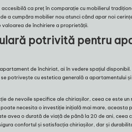
ccesibilă ca preț în comparație cu mobilierul tradițion
de a cumpăra mobilier nou atunci când apar noi cerințe
e valoarea de închiriere a proprietății.
lară potrivită pentru ap
apartament de închiriat, ai în vedere spațiul disponibil.
 se potrivește cu estetica generală a apartamentului și c
ie de nevoile specifice ale chiriașilor, ceea ce este un
 poate necesita o investiție inițială mai mare, aceasta
oate avea o durată de viață de până la 20 de ani, ceea ce j
ra confortul și satisfacția chiriașilor, dar și durabilita