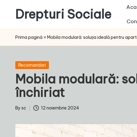
Aca
Drepturi Sociale
Skip
Con
to
Susținem
content
Drepturile
Prima pagină
»
Mobila modulară: soluția ideală pentru apar
Sociale:
Vocea
Ta,
Posted
Recomandari
Schimbarea
in
Mobila modulară: so
Noastră!
închiriat
By
sc
12 noiembrie 2024
Posted
by