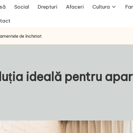
să
Social
Drepturi
Afaceri
Cultura
Fam
tact
tamentele de închiriat
luția ideală pentru apa