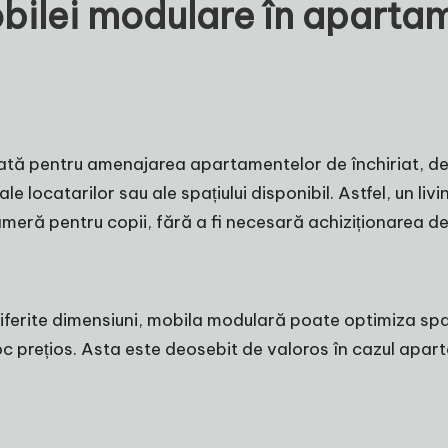
mobilei modulare în aparta
tată pentru amenajarea apartamentelor de închiriat, d
le locatarilor sau ale spațiului disponibil. Astfel, un liv
eră pentru copii, fără a fi necesară achiziționarea de
diferite dimensiuni, mobila modulară poate optimiza spa
loc prețios. Asta este deosebit de valoros în cazul apa