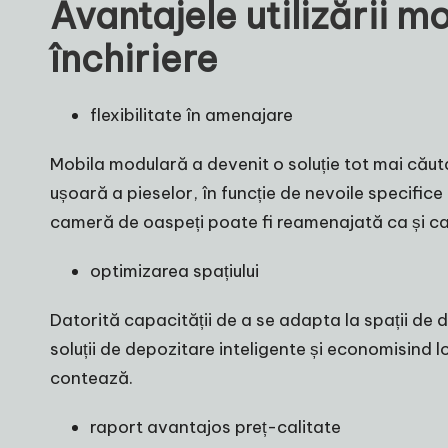
Avantajele utilizării 
închiriere
flexibilitate în amenajare
Mobila modulară a devenit o soluție tot mai cău
ușoară a pieselor, în funcție de nevoile specifice a
cameră de oaspeți poate fi reamenajată ca și cam
optimizarea spațiului
Datorită capacității de a se adapta la spații de 
soluții de depozitare inteligente și economisind 
contează.
raport avantajos preț-calitate