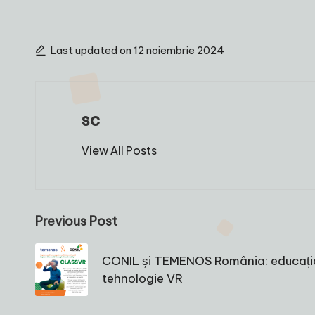
Last updated on 12 noiembrie 2024
sc
View All Posts
Post
Previous Post
navigation
CONIL și TEMENOS România: educație 
tehnologie VR