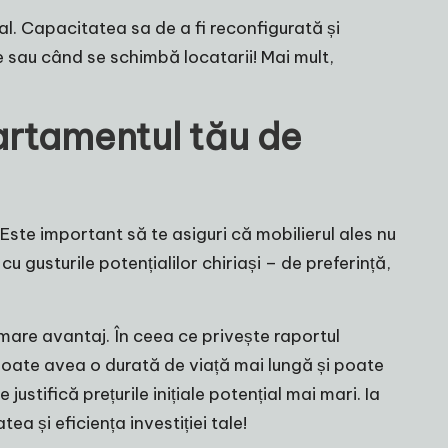
al. Capacitatea sa de a fi reconfigurată și
 sau când se schimbă locatarii! Mai mult,
artamentul tău de
 Este important să te asiguri că mobilierul ales nu
u gusturile potențialilor chiriași – de preferință,
 mare avantaj. În ceea ce privește raportul
 poate avea o durată de viață mai lungă și poate
ustifică prețurile inițiale potențial mai mari. Ia
tea și eficiența investiției tale!